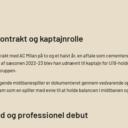
ontrakt og kaptajnrolle
akt med AC Milan på to og et halvt år, en aftale som cementere
af sæsonen 2022-23 blev han udnævnt til kaptajn for U19-holdet
rgruppen.
ggende midtbanespiller er dokumenteret gennem vedvarende op
am som en spiller med evne til at holde balancen i midtbanen o
ld og professionel debut