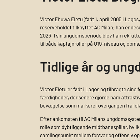
Victor Ehuwa Eletu (født 1. april 2005 i Lagos,
reserveholdet tilknyttet AC Milan; han er de
2023. I sin ungdomsperiode blev han rekrutter
til både kaptajnroller på U19-niveau og opm
Tidlige år og un
Victor Eletu er født i Lagos og tilbragte si
færdigheder, der senere gjorde ham attrakti
bevægelse som markerer overgangen fra lokal
Efter ankomsten til AC Milans ungdomssystem 
rolle som dybtliggende midtbanespiller, hvilk
samlingspunkt mellem forsvar og offensiv o