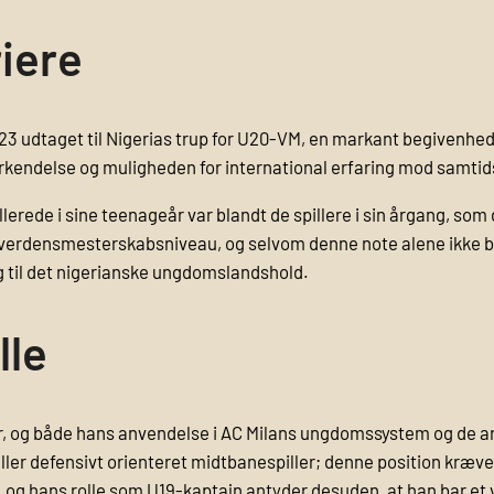
riere
23 udtaget til Nigerias trup for U20-VM, en markant begivenhed 
kendelse og muligheden for international erfaring mod samtid
lerede i sine teenageår var blandt de spillere i sin årgang, so
 verdensmesterskabsniveau, og selvom denne note alene ikke b
ng til det nigerianske ungdomslandshold.
lle
r, og både hans anvendelse i AC Milans ungdomssystem og de ang
ler defensivt orienteret midtbanespiller; denne position kræver 
 og hans rolle som U19-kaptajn antyder desuden, at han bar et vi