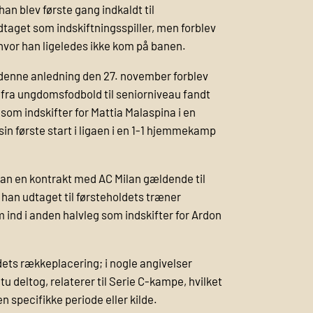
n blev første gang indkaldt til
taget som indskiftningsspiller, men forblev
hvor han ligeledes ikke kom på banen.
 denne anledning den 27. november forblev
 fra ungdomsfodbold til seniorniveau fandt
 som indskifter for Mattia Malaspina i en
in første start i ligaen i en 1-1 hjemmekamp
an en kontrakt med AC Milan gældende til
v han udtaget til førsteholdets træner
ind i anden halvleg som indskifter for Ardon
dets rækkeplacering; i nogle angivelser
deltog, relaterer til Serie C-kampe, hvilket
 specifikke periode eller kilde.