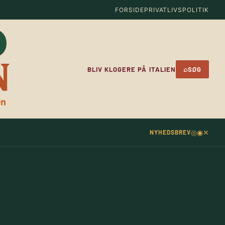
FORSIDE
PRIVATLIVSPOLITIK
⌕
BLIV KLOGERE PÅ ITALIEN
SØG
◎
◉
✕
NYHEDSBREV