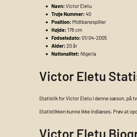
Navn:
Victor Eletu
Trøje Nummer:
40
Position:
Midtbanespiller
Højde:
176 cm
Fødselsdato:
01/04-2005
Alder:
20 år
Nationalitet:
Nigeria
Victor Eletu Stat
Statistik for Victor Eletu i denne sæson, på t
Statistikken kunne ikke indlæses. Prøv at op
Victor Eletu Biog