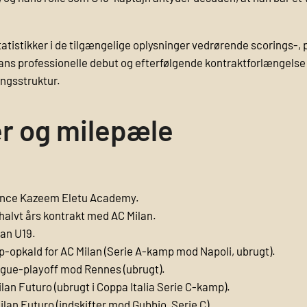
statistikker i de tilgængelige oplysninger vedrørende scorings-, 
hans professionelle debut og efterfølgende kontraktforlængelse 
ingsstruktur.
r og milepæle
Prince Kazeem Eletu Academy.
halvt års kontrakt med AC Milan.
lan U19.
p-opkald for AC Milan (Serie A-kamp mod Napoli, ubrugt).
ague-playoff mod Rennes (ubrugt).
ilan Futuro (ubrugt i Coppa Italia Serie C-kamp).
ilan Futuro (indskifter mod Gubbio, Serie C).