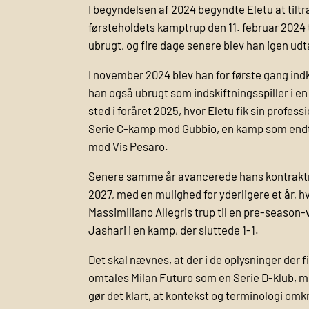
I begyndelsen af 2024 begyndte Eletu at tilt
førsteholdets kamptrup den 11. februar 2024
ubrugt, og fire dage senere blev han igen ud
I november 2024 blev han for første gang in
han også ubrugt som indskiftningsspiller i e
sted i foråret 2025, hvor Eletu fik sin profes
Serie C-kamp mod Gubbio, en kamp som endte me
mod Vis Pesaro.
Senere samme år avancerede hans kontraktmæ
2027, med en mulighed for yderligere et år, hv
Massimiliano Allegris trup til en pre-seaso
Jashari i en kamp, der sluttede 1-1.
Det skal nævnes, at der i de oplysninger der 
omtales Milan Futuro som en Serie D-klub, me
gør det klart, at kontekst og terminologi omk