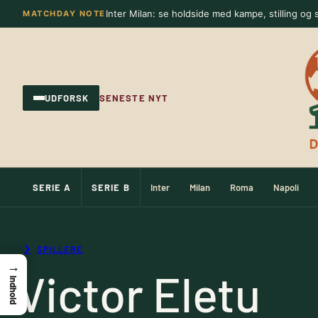
Spring
Inter Milan: se holdside med kampe, stilling og s
MATCHDAY NOTE
til
indhold
UDFORSK
SENESTE NYT
SERIE A
SERIE B
Inter
Milan
Roma
Napoli
SPILLERE
→
Victor Eletu
Indhold