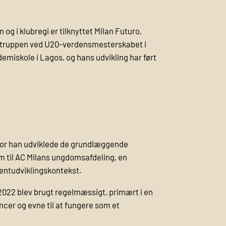
 og i klubregi er tilknyttet Milan Futuro,
til truppen ved U20-verdensmesterskabet i
emiskole i Lagos, og hans udvikling har ført
 hvor han udviklede de grundlæggende
m til AC Milans ungdomsafdeling, en
entudviklingskontekst.
 2022 blev brugt regelmæssigt, primært i en
ncer og evne til at fungere som et