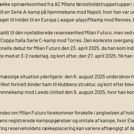
række opmærksomhed fra AC Milans førsteholdstruppetrupper; ha
 til en Serie A-kamp på hjemmebane mod Napoli, hvor han var ud
taget til holdet til en Europa League-playoffkamp mod Rennes, 
dkaldt til den nyetablerede reserveenhed Milan Futuro, men ved
n Coppa Italia Serie C-kamp mod Torres. Den konkrete overgang
sionelle debut for Milan Futuro den 23. april 2025, da han kom ind
d et 3-2 nederlag, og kort efter, den 27. april 2025, fik han s
ssige situation yderligere: den 6. august 2025 underskrev h
ilket formelt binder ham til klubbens struktur, og kort efter ble
n-vennekamp mod Leeds United den 9. august 2025, hvor han kom 
findes om Milan Futuro forekommer forskelle i angivelsen af hol
ns registrerede kampopgørelser og omtale af kampe, hvor Eletu 
ring reserveholdets rækkeplacering kan variere afhængigt af den