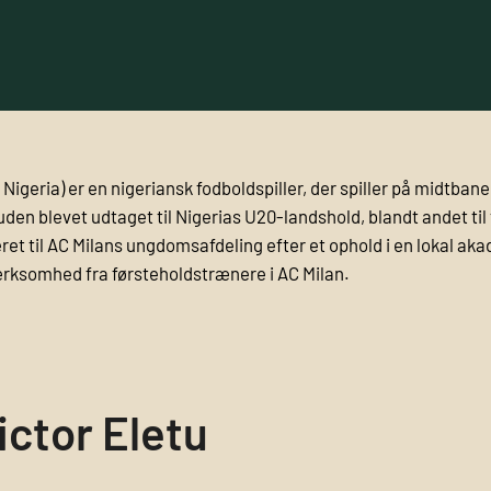
 Nigeria) er en nigeriansk fodboldspiller, der spiller på midtbanen
suden blevet udtaget til Nigerias U20-landshold, blandt andet 
et til AC Milans ungdomsafdeling efter et ophold i en lokal akad
ærksomhed fra førsteholdstrænere i AC Milan.
ictor Eletu