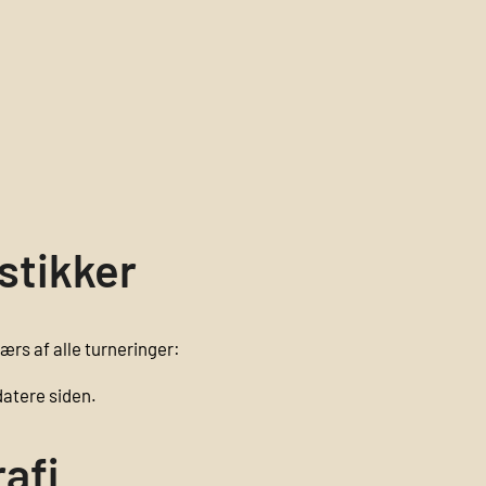
istikker
værs af alle turneringer:
datere siden.
rafi