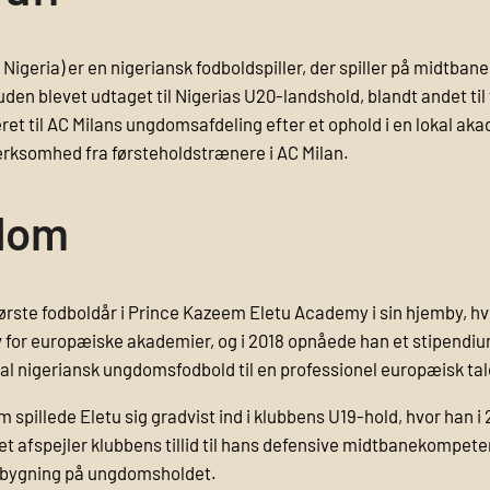
 Nigeria) er en nigeriansk fodboldspiller, der spiller på midtbanen
suden blevet udtaget til Nigerias U20-landshold, blandt andet 
et til AC Milans ungdomsafdeling efter et ophold i en lokal akad
ærksomhed fra førsteholdstrænere i AC Milan.
gdom
ne første fodboldår i Prince Kazeem Eletu Academy i sin hjemby,
v for europæiske akademier, og i 2018 opnåede han et stipendiu
 nigeriansk ungdomsfodbold til en professionel europæisk tal
spillede Eletu sig gradvist ind i klubbens U19-hold, hvor han i
et afspejler klubbens tillid til hans defensive midtbanekompete
pbygning på ungdomsholdet.