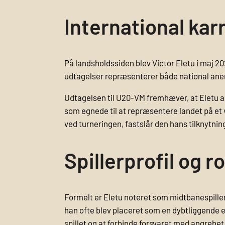
International kar
På landsholdssiden blev Victor Eletu i maj 20
udtagelser repræsenterer både national aner
Udtagelsen til U20-VM fremhæver, at Eletu al
som egnede til at repræsentere landet på et
ved turneringen, fastslår den hans tilknytni
Spillerprofil og ro
Formelt er Eletu noteret som midtbanespille
han ofte blev placeret som en dybtliggende el
spillet og at forbinde forsvaret med angrebet,