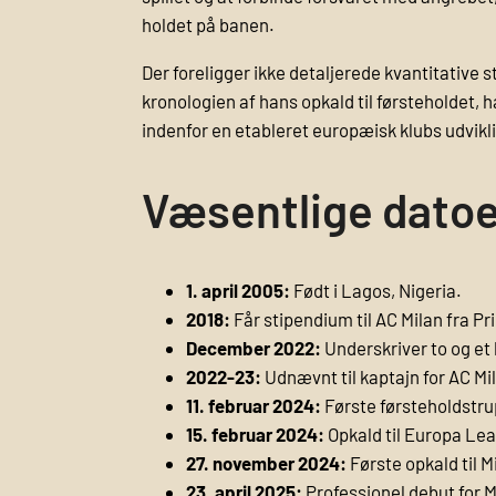
holdet på banen.
Der foreligger ikke detaljerede kvantitative 
kronologien af hans opkald til førsteholdet, 
indenfor en etableret europæisk klubs udvikl
Væsentlige datoe
1. april 2005:
Født i Lagos, Nigeria.
2018:
Får stipendium til AC Milan fra 
December 2022:
Underskriver to og et 
2022-23:
Udnævnt til kaptajn for AC Mi
11. februar 2024:
Første førsteholdstru
15. februar 2024:
Opkald til Europa Le
27. november 2024:
Første opkald til M
23. april 2025:
Professionel debut for M