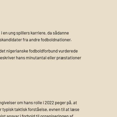
i en ung spillers karriere, da sådanne
skandidater fra andre fodboldnationer.
m det nigerianske fodboldforbund vurderede
eskriver hans minutantal eller præstationer
ivelser om hans rolle i 2022 peger på, at
typisk taktisk forståelse, evnen til at læse
st ansvar i forhold til organiseringen af