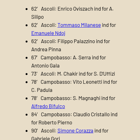
62′ Ascoli: Enrico Oviszach ind for A.
Silipo
62′ Ascoli:
Tommaso Milanese
ind for
Emanuele Ndoj
62′ Ascoli: Filippo Palazzino ind for
Andrea Pinna
67′ Campobasso: A. Serra ind for
Antonio Gala
73′ Ascoli: M. Chakir ind for S. D’Uffizi
78′ Campobasso: Vito Leonetti ind for
C. Padula
78′ Campobasso: S. Magnaghi ind for
Alfredo Bifulco
84′ Campobasso: Claudio Cristallo ind
for Roberto Pierno
90′ Ascoli:
Simone Corazza
ind for
Gabriele Gori