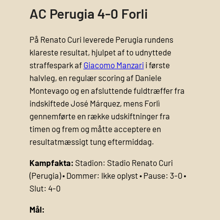
AC Perugia 4-0 Forli
På Renato Curi leverede Perugia rundens
klareste resultat, hjulpet af to udnyttede
straffespark af
Giacomo Manzari
i første
halvleg, en regulær scoring af Daniele
Montevago og en afsluttende fuldtræffer fra
indskiftede José Márquez, mens Forlì
gennemførte en række udskiftninger fra
timen og frem og måtte acceptere en
resultatmæssigt tung eftermiddag.
Kampfakta:
Stadion: Stadio Renato Curi
(Perugia) • Dommer: Ikke oplyst • Pause: 3-0 •
Slut: 4-0
Mål: