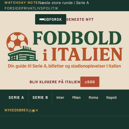
Næste store runde i Serie A
MATCHDAY NOTE
Spring
FORSIDE
PRIVATLIVSPOLITIK
til
indhold
UDFORSK
SENESTE NYT
⌕
BLIV KLOGERE PÅ ITALIEN
SØG
SERIE A
SERIE B
Inter
Milan
Roma
Napoli
Ju
◎
◉
✕
NYHEDSBREV