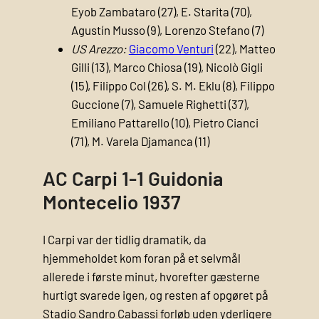
Eyob Zambataro (27), E. Starita (70),
Agustín Musso (9), Lorenzo Stefano (7)
US Arezzo:
Giacomo Venturi
(22), Matteo
Gilli (13), Marco Chiosa (19), Nicolò Gigli
(15), Filippo Col (26), S. M. Eklu (8), Filippo
Guccione (7), Samuele Righetti (37),
Emiliano Pattarello (10), Pietro Cianci
(71), M. Varela Djamanca (11)
AC Carpi 1-1 Guidonia
Montecelio 1937
I Carpi var der tidlig dramatik, da
hjemmeholdet kom foran på et selvmål
allerede i første minut, hvorefter gæsterne
hurtigt svarede igen, og resten af opgøret på
Stadio Sandro Cabassi forløb uden yderligere