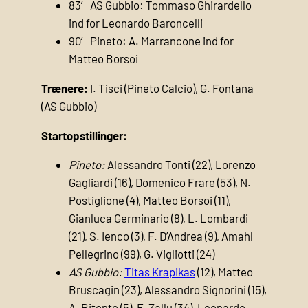
83′ AS Gubbio: Tommaso Ghirardello
ind for Leonardo Baroncelli
90′ Pineto: A. Marrancone ind for
Matteo Borsoi
Trænere:
I. Tisci (Pineto Calcio), G. Fontana
(AS Gubbio)
Startopstillinger:
Pineto:
Alessandro Tonti (22), Lorenzo
Gagliardi (16), Domenico Frare (53), N.
Postiglione (4), Matteo Borsoi (11),
Gianluca Germinario (8), L. Lombardi
(21), S. Ienco (3), F. D’Andrea (9), Amahl
Pellegrino (99), G. Vigliotti (24)
AS Gubbio:
Titas Krapikas
(12), Matteo
Bruscagin (23), Alessandro Signorini (15),
A. Bitonto (5), F. Zallu (34), Leonardo