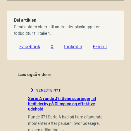
Del artiklen
Send guiden videre til andre, der planlægger en
fodboldtur til Italien.
Facebook
X
LinkedIn
E-mail
Læs også videre
SENESTE NYT
Serie A runde 37: Sene scoringer, et
hedt derby på Olimpico og effektive
udehold
Runde 37 i Serie A bød på flere afgørende
momenter efter pausen, hvor udesejre,
en sen udligning i…