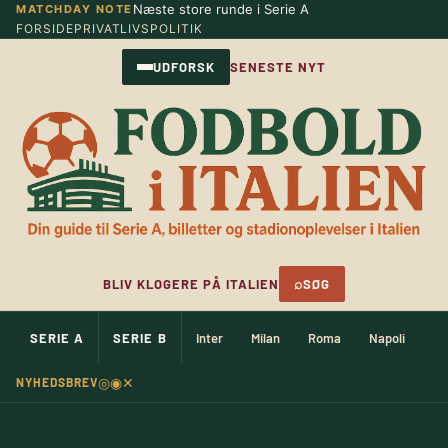
Næste store runde i Serie A
MATCHDAY NOTE
Spring
FORSIDE
PRIVATLIVSPOLITIK
til
indhold
UDFORSK
SENESTE NYT
⌕
BLIV KLOGERE PÅ ITALIEN
SØG
SERIE A
SERIE B
Inter
Milan
Roma
Napoli
Ju
◎
◉
✕
NYHEDSBREV