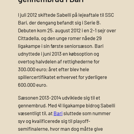
I juli 2012 skiftede Sabelli på lejeaftale til SSC
Bari, der dengang befandt sig i Serie B.
Debuten kom 25. august 2012 i en 2-1 sejr over
Cittadella, og den unge romer nåede 29
ligakampe i sin første seniorsæson. Bari
udnyttede i juni 2013 en købsoption og
overtog halvdelen af rettighederne for
300.000 euro; året efter blev hele
spillercertifikatet erhvervet for yderligere
600.000 euro.
Sæsonen 2013-2014 udviklede sig til et
gennembrud. Med 41 ligakampe bidrog Sabelli
væsentligt til, at
Bari
sluttede som nummer
syv og kvalificerede sig til playoff-
semifinalerne, hvor man dog måtte give