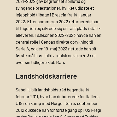
2021-2022 gav begrænset spilletid og
svingende præstationer, hvilket udløste et
lejeophold tilbage i Brescia fra 14. januar
2022. Efter sommeren 2022 returnerede han
til Ligurien og sikrede sig en fast plads i start­
elleveren. I sæsonen 2022-2023 havde han en
central rolle i Genoas direkte oprykning til
Serie A, og den 19. maj 2023 nettede han sit
første mål i rød-blåt, ironisk nok i en 4-3 sejr
over sin tidligere klub Bari.
Landsholdskarriere
Sabellis blå landsholdstråd begyndte 14.
februar 2011, hvor han debuterede for Italiens
U18 i en kamp mod Norge. Den 5. september
2012 dukkede han for første gang op i U21‐regi
under Devis Mangia i en 2-2 test mod Tyrkiet,