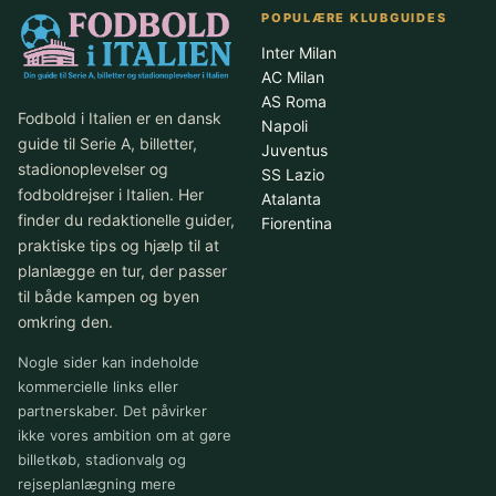
POPULÆRE KLUBGUIDES
Inter Milan
AC Milan
AS Roma
Fodbold i Italien er en dansk
Napoli
guide til Serie A, billetter,
Juventus
stadionoplevelser og
SS Lazio
fodboldrejser i Italien. Her
Atalanta
finder du redaktionelle guider,
Fiorentina
praktiske tips og hjælp til at
planlægge en tur, der passer
til både kampen og byen
omkring den.
Nogle sider kan indeholde
kommercielle links eller
partnerskaber. Det påvirker
ikke vores ambition om at gøre
billetkøb, stadionvalg og
rejseplanlægning mere