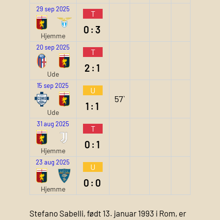
29 sep 2025
T
0:3
Hjemme
20 sep 2025
T
2:1
Ude
15 sep 2025
U
57`
1:1
Ude
31 aug 2025
T
0:1
Hjemme
23 aug 2025
U
0:0
Hjemme
Stefano Sabelli, født 13. januar 1993 i Rom, er