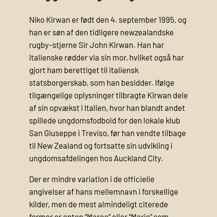
Niko Kirwan er født den 4. september 1995, og
han er søn af den tidligere newzealandske
rugby‑stjerne Sir John Kirwan. Han har
italienske rødder via sin mor, hvilket også har
gjort ham berettiget til italiensk
statsborgerskab, som han besidder. Ifølge
tilgængelige oplysninger tilbragte Kirwan dele
af sin opvækst i Italien, hvor han blandt andet
spillede ungdomsfodbold for den lokale klub
San Giuseppe i Treviso, før han vendte tilbage
til New Zealand og fortsatte sin udvikling i
ungdomsafdelingen hos Auckland City.
Der er mindre variation i de officielle
angivelser af hans mellemnavn i forskellige
kilder, men de mest almindeligt citerede
former er enten “Marco” eller “Mario” som