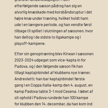
efterfølgende sæson pådrog han sig en
alvorlig knæskade med korsbåndsruptur i det
højre knæ under træning, hvilket holdt ham
ude i en længere periode, og han vendte først
tilbage til spillet i slutningen af sæsonen, hvor
han deltog i de sidste to ligakampe og i
playoff‑kampene.
Efter sin genoptræning blev Kirwan i sæsonen
2023-2024 udpeget som vice‑kapta in for
Padova, og i den følgende sæson fik han
tillagt kaptajnbindet af klubbens nye træner,
Andreoletti; han bar kaptajnbindet første
gang i en Coppa Italia‑kamp den 4. august, en
kamp Padova tabte 3-1 mod Cesena. I løbet af
sit ophold i Padova rundede han 100 kampe
for klubben den 14. december, da han kom ind