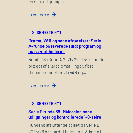
en sen udligning i…
Læs mere
SENESTE NYT
Drama, VAR og sene afgørelser: Serie
A-runde 36 leverede fuldt program og
masser af historier
Runde 36 i Serie A 2025/26 blev en runde
præget af skarpe omstillinger, flere
dommerkendelser via VAR og…
Læs mere
SENESTE NYT
Serie B runde 38: Målorgier, sene
udligninger og kontrollerede 1-0-sejre
Rundens afsluttende spilletid i Serie B
2025/26 bød på det hele: en 4-3-kamp i