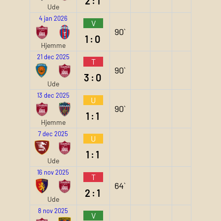
2:1
Ude
4 jan 2026
V
90`
1:0
Hjemme
21 dec 2025
T
90`
3:0
Ude
13 dec 2025
U
90`
1:1
Hjemme
7 dec 2025
U
1:1
Ude
16 nov 2025
T
64`
2:1
Ude
8 nov 2025
V