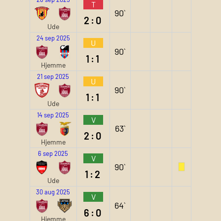
T
90`
2:0
Ude
24 sep 2025
U
90`
1:1
Hjemme
21 sep 2025
U
90`
1:1
Ude
14 sep 2025
V
63`
2:0
Hjemme
6 sep 2025
V
90`
1:2
Ude
30 aug 2025
V
64`
6:0
Hjemme