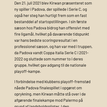
Den 21. juli 2021 blev Kirwan præsenteret som
ny spiller i Padova, der spillede i Serie C, og
også her steg han hurtigt frem som en fast
bestanddel af startopstillingen. I sin første
sæson hos Padova bidrog han offensivt med
fire ligamål, hvilket på daværende tidspunkt
var hans bedste scoringsresultat i en
professionel sæson, og han var med i truppen,
da Padova vandt Coppa Italia Serie C i 2021-
2022 og sluttede som nummer to i deres
gruppe, hvilket gav adgang til de nationale
playoff‑kampe.
I forbindelse med klubbens playoff‑fremstød
nåede Padova finalespillet i opgøret om
oprykning, men Kirwan måtte stå over i de
afgørende finalekampe mod Palermo på
grund af landsholdspligter. I den