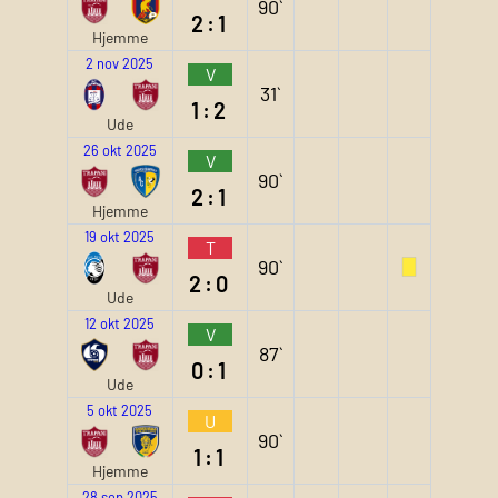
90`
2:1
Hjemme
2 nov 2025
V
31`
1:2
Ude
26 okt 2025
V
90`
2:1
Hjemme
19 okt 2025
T
90`
2:0
Ude
12 okt 2025
V
87`
0:1
Ude
5 okt 2025
U
90`
1:1
Hjemme
28 sep 2025