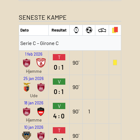
SENESTE KAMPE
Dato
Resultat
Serie C – Girone C
1 feb 2026
T
90`
0:1
Hjemme
25 jan 2026
V
90`
0:1
Ude
18 jan 2026
V
90`
1
4:0
Hjemme
10 jan 2026
T
90`