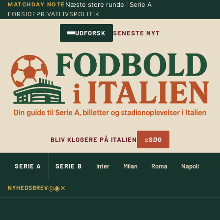
Næste store runde i Serie A
MATCHDAY NOTE
Spring
FORSIDE
PRIVATLIVSPOLITIK
til
indhold
UDFORSK
SENESTE NYT
⌕
BLIV KLOGERE PÅ ITALIEN
SØG
SERIE A
SERIE B
Inter
Milan
Roma
Napoli
Ju
◎
◉
✕
NYHEDSBREV