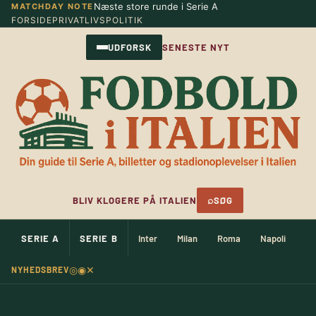
Næste store runde i Serie A
MATCHDAY NOTE
Spring
FORSIDE
PRIVATLIVSPOLITIK
til
indhold
UDFORSK
SENESTE NYT
⌕
BLIV KLOGERE PÅ ITALIEN
SØG
SERIE A
SERIE B
Inter
Milan
Roma
Napoli
Ju
◎
◉
✕
NYHEDSBREV