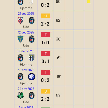
90`
0:2
Hjemme
21 dec 2025
U
82`
1
2:2
Ude
12 dec 2025
T
30`
1:0
Ude
8 dec 2025
T
6`
0:1
Hjemme
30 nov 2025
T
19`
0:2
Hjemme
24 nov 2025
U
57`
2:2
Ude
7 nov 2025