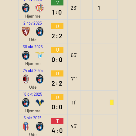
V
23`
1
1:0
Hjemme
2 nov 2025
U
2:2
Ude
30 okt 2025
U
65`
0:0
Hjemme
24 okt 2025
U
71`
2:2
Ude
18 okt 2025
U
11`
0:0
Hjemme
5 okt 2025
T
45`
4:0
Ude