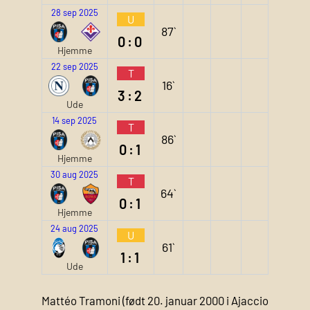
28 sep 2025
U
87`
0:0
Hjemme
22 sep 2025
T
16`
3:2
Ude
14 sep 2025
T
86`
0:1
Hjemme
30 aug 2025
T
64`
0:1
Hjemme
24 aug 2025
U
61`
1:1
Ude
Mattéo Tramoni (født 20. januar 2000 i Ajaccio