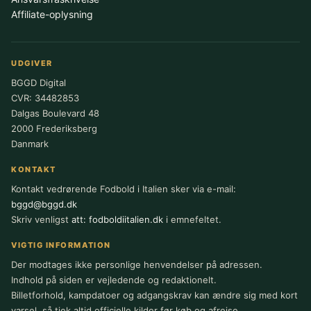
Affiliate-oplysning
UDGIVER
BGGD Digital
CVR: 34482853
Dalgas Boulevard 48
2000 Frederiksberg
Danmark
KONTAKT
Kontakt vedrørende Fodbold i Italien sker via e-mail:
bggd@bggd.dk
Skriv venligst
att: fodboldiitalien.dk
i emnefeltet.
VIGTIG INFORMATION
Der modtages ikke personlige henvendelser på adressen.
Indhold på siden er vejledende og redaktionelt.
Billetforhold, kampdatoer og adgangskrav kan ændre sig med kort
varsel, så tjek altid officielle kilder før køb og afrejse.