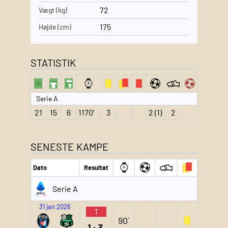
72
Vægt (kg)
175
Højde (cm)
STATISTIK
Serie A
21
15
6
1170′
3
2 (1)
2
SENESTE KAMPE
Dato
Resultat
Serie A
31 jan 2026
T
90`
1:3