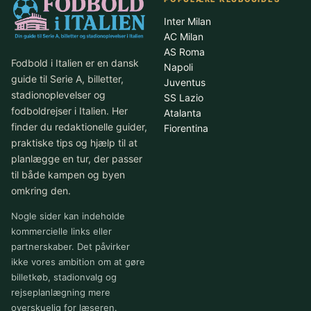
Inter Milan
AC Milan
AS Roma
Fodbold i Italien er en dansk
Napoli
guide til Serie A, billetter,
Juventus
stadionoplevelser og
SS Lazio
fodboldrejser i Italien. Her
Atalanta
finder du redaktionelle guider,
Fiorentina
praktiske tips og hjælp til at
planlægge en tur, der passer
til både kampen og byen
omkring den.
Nogle sider kan indeholde
kommercielle links eller
partnerskaber. Det påvirker
ikke vores ambition om at gøre
billetkøb, stadionvalg og
rejseplanlægning mere
overskuelig for læseren.