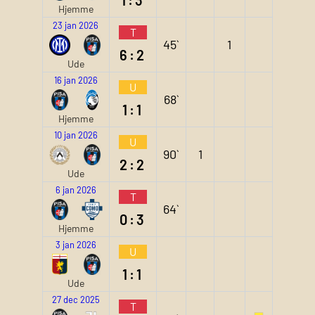
Hjemme
23 jan 2026
T
45`
1
6:2
Ude
16 jan 2026
U
68`
1:1
Hjemme
10 jan 2026
U
90`
1
2:2
Ude
6 jan 2026
T
64`
0:3
Hjemme
3 jan 2026
U
1:1
Ude
27 dec 2025
T