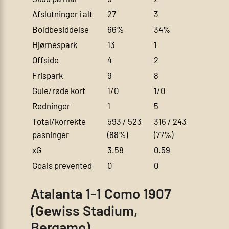
Afslutninger i alt
27
3
Boldbesiddelse
66%
34%
Hjørnespark
13
1
Offside
4
2
Frispark
9
8
Gule/røde kort
1/0
1/0
Redninger
1
5
Total/korrekte
593 / 523
316 / 243
pasninger
(88%)
(77%)
xG
3.58
0.59
Goals prevented
0
0
Atalanta 1-1 Como 1907
(Gewiss Stadium,
Bergamo)