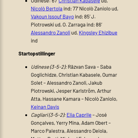
Udinese: 67’
Christian Kabasele
ud,
Nicolò Bertola
ind; 77’ Nicolò Zaniolo ud,
Vakoun Issouf Bayo
ind; 85’ J.
Piotrowski ud, O. Zarraga ind; 86’
Alessandro Zanoli
ud,
Kingsley Ehizibue
ind
Startopstillinger
Udinese (3-5-2):
Răzvan Sava – Saba
Goglichidze, Christian Kabasele, Oumar
Solet – Alessandro Zanoli, Jakub
Piotrowski, Jesper Karlström, Arthur
Atta, Hassane Kamara – Nicolò Zaniolo,
Keinan Davis
Cagliari (3-5-2):
Elia Caprile
– José
Gonçalves, Yerry Mina, Adam Obert –
Marco Palestra, Alessandro Deiola,