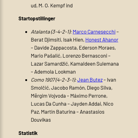
ud, M. O. Kempf ind
Startopstillinger
Atalanta (3-4-2-1):
Marco Carnesecchi
–
Berat Djimsiti, Isak Hien,
Honest Ahanor
– Davide Zappacosta, Ederson Moraes,
Mario Pašalić, Lorenzo Bernasconi –
Lazar Samardžić, Kamaldeen Sulemana
– Ademola Lookman
Como 1907 (4-2-3-1):
Jean Butez
– Ivan
Smolčić, Jacobo Ramón, Diego Silva,
Mërgim Vojvoda – Máximo Perrone,
Lucas Da Cunha – Jayden Addai, Nico
Paz, Martin Baturina – Anastasios
Douvikas
Statistik