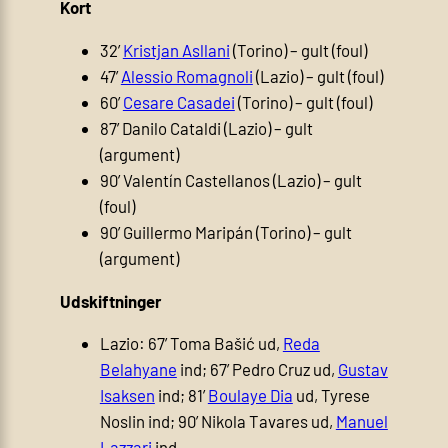
Kort
32’
Kristjan Asllani
(Torino) – gult (foul)
47’
Alessio Romagnoli
(Lazio) – gult (foul)
60’
Cesare Casadei
(Torino) – gult (foul)
87’ Danilo Cataldi (Lazio) – gult
(argument)
90’ Valentín Castellanos (Lazio) – gult
(foul)
90’ Guillermo Maripán (Torino) – gult
(argument)
Udskiftninger
Lazio: 67’ Toma Bašić ud,
Reda
Belahyane
ind; 67’ Pedro Cruz ud,
Gustav
Isaksen
ind; 81’
Boulaye Dia
ud, Tyrese
Noslin ind; 90’ Nikola Tavares ud,
Manuel
Lazzari
ind