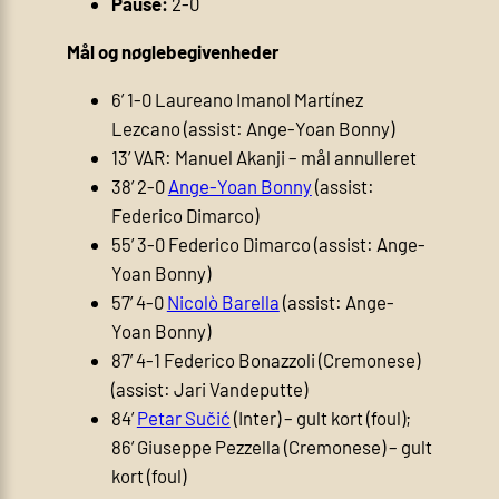
Pause:
2-0
Mål og nøglebegivenheder
6’ 1-0 Laureano Imanol Martínez
Lezcano (assist: Ange-Yoan Bonny)
13’ VAR: Manuel Akanji – mål annulleret
38’ 2-0
Ange-Yoan Bonny
(assist:
Federico Dimarco)
55’ 3-0 Federico Dimarco (assist: Ange-
Yoan Bonny)
57’ 4-0
Nicolò Barella
(assist: Ange-
Yoan Bonny)
87’ 4-1 Federico Bonazzoli (Cremonese)
(assist: Jari Vandeputte)
84’
Petar Sučić
(Inter) – gult kort (foul);
86’ Giuseppe Pezzella (Cremonese) – gult
kort (foul)