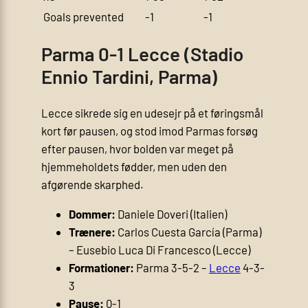
Goals prevented
-1
-1
Parma 0-1 Lecce (Stadio
Ennio Tardini, Parma)
Lecce sikrede sig en udesejr på et føringsmål
kort før pausen, og stod imod Parmas forsøg
efter pausen, hvor bolden var meget på
hjemmeholdets fødder, men uden den
afgørende skarphed.
Dommer:
Daniele Doveri (Italien)
Trænere:
Carlos Cuesta García (Parma)
– Eusebio Luca Di Francesco (Lecce)
Formationer:
Parma 3-5-2 –
Lecce
4-3-
3
Pause:
0-1