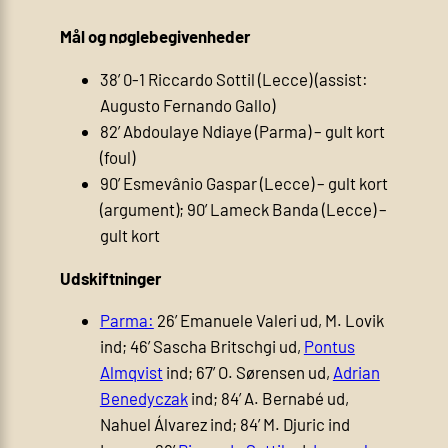
Mål og nøglebegivenheder
38’ 0-1 Riccardo Sottil (Lecce) (assist:
Augusto Fernando Gallo)
82’ Abdoulaye Ndiaye (Parma) – gult kort
(foul)
90’ Esmevânio Gaspar (Lecce) – gult kort
(argument); 90’ Lameck Banda (Lecce) –
gult kort
Udskiftninger
Parma:
26’ Emanuele Valeri ud, M. Lovik
ind; 46’ Sascha Britschgi ud,
Pontus
Almqvist
ind; 67’ O. Sørensen ud,
Adrian
Benedyczak
ind; 84’ A. Bernabé ud,
Nahuel Álvarez ind; 84’ M. Djuric ind