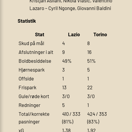
Kristjan Asllani, Nikola Vlašić, Valentino
Lazaro – Cyril Ngonge, Giovanni Baldini
Statistik
Stat
Lazio
Torino
Skud på mål
4
8
Afslutninger i alt
9
16
Boldbesiddelse
49%
51%
Hjørnespark
3
5
Offside
1
1
Frispark
13
22
Gule/røde kort
3/0
3/0
Redninger
5
1
Total/korrekte
410 / 333
424 / 353
pasninger
(81%)
(83%)
xG
1.38
1.92