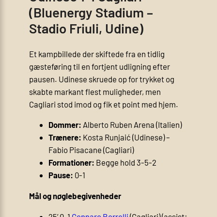
(Bluenergy Stadium –
Stadio Friuli, Udine)
Et kampbillede der skiftede fra en tidlig
gæsteføring til en fortjent udligning efter
pausen. Udinese skruede op for trykket og
skabte markant flest muligheder, men
Cagliari stod imod og fik et point med hjem.
Dommer:
Alberto Ruben Arena (Italien)
Trænere:
Kosta Runjaić (Udinese) –
Fabio Pisacane (Cagliari)
Formationer:
Begge hold 3-5-2
Pause:
0-1
Mål og nøglebegivenheder
25’ 0-1
Gennaro Borrelli
(Cagliari) (assist: