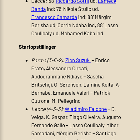
Lecce: 68’
Riccardo Sottil
ud,
Lameck
Banda
ind; 76’ Nikola Štulić ud,
Francesco Camarda
ind; 88’ Mërgim
Berisha ud, Corrie Ndaba ind; 88’ Lasso
Coulibaly ud, Mohamed Kaba ind
Startopstillinger
Parma (3-5-2):
Zion Suzuki
– Enrico
Prato, Alessandro Circati,
Abdourahmane Ndiaye – Sascha
Britschgi, O. Sørensen, Lamine Keita, A.
Bernabé, Emanuele Valeri – Patrick
Cutrone, M. Pellegrino
Lecce (4-3-3):
Wladimiro Falcone
– D.
Veiga, K. Gaspar, Tiago Oliveira, Augusto
Fernando Gallo – Lasso Coulibaly, Ylber
Ramadani, Mërgim Berisha – Santiago