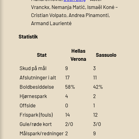
Vranckx, Nemanja Matić, Ismaël Koné –
Cristian Volpato, Andrea Pinamonti,
Armand Laurienté
Statistik
Hellas
Stat
Sassuolo
Verona
Skud på mål
9
3
Afslutninger i alt
17
11
Boldbesiddelse
58%
42%
Hjørnespark
4
2
Offside
0
1
Frispark (fouls)
14
12
Gule/røde kort
2/0
3/0
Målspark/redninger
2
9