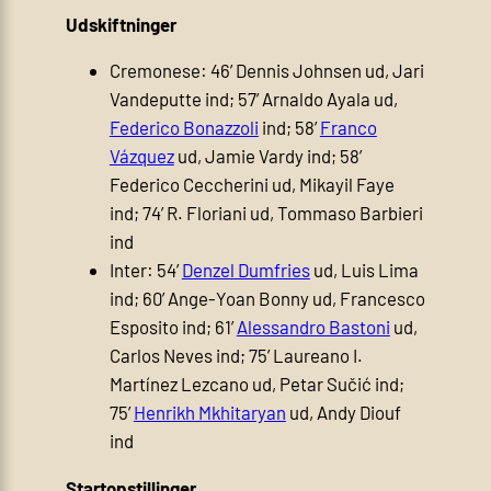
Udskiftninger
Cremonese: 46’ Dennis Johnsen ud, Jari
Vandeputte ind; 57’ Arnaldo Ayala ud,
Federico Bonazzoli
ind; 58’
Franco
Vázquez
ud, Jamie Vardy ind; 58’
Federico Ceccherini ud, Mikayil Faye
ind; 74’ R. Floriani ud, Tommaso Barbieri
ind
Inter: 54’
Denzel Dumfries
ud, Luis Lima
ind; 60’ Ange-Yoan Bonny ud, Francesco
Esposito ind; 61’
Alessandro Bastoni
ud,
Carlos Neves ind; 75’ Laureano I.
Martínez Lezcano ud, Petar Sučić ind;
75’
Henrikh Mkhitaryan
ud, Andy Diouf
ind
Startopstillinger