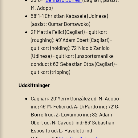
M. Adopo)
58’ 1-1 Christian Kabasele (Udinese)
(assist: Oumar Bomawoko)
21’ Mattia Felici (Cagliari) – gult kort
(roughing); 49’ Adam Obert (Cagliari) –
gult kort (holding); 72’ Nicolò Zaniolo
(Udinese) – gult kort (unsportsmanlike
conduct); 63’ Sebastian Otoa (Cagliari) –
gult kort (tripping)
Udskiftninger
Cagliari: 20’ Yerry González ud, M. Adopo
ind; 46’ M. Felici ud, A. Di Pardo ind; 72’ G.
Borrelli ud, Z. Luvumbo ind; 82’ Adam
Obert ud, N. Cavuoti ind; 83’ Sebastian
Esposito ud, L. Pavoletti ind