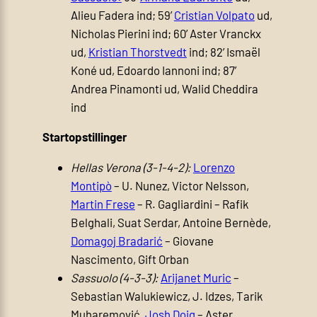
Alieu Fadera ind; 59’
Cristian Volpato
ud,
Nicholas Pierini ind; 60’ Aster Vranckx
ud,
Kristian Thorstvedt
ind; 82’ Ismaël
Koné ud, Edoardo Iannoni ind; 87’
Andrea Pinamonti ud, Walid Cheddira
ind
Startopstillinger
Hellas Verona (3-1-4-2):
Lorenzo
Montipò
– U. Nunez, Victor Nelsson,
Martin Frese
– R. Gagliardini – Rafik
Belghali, Suat Serdar, Antoine Bernède,
Domagoj Bradarić
– Giovane
Nascimento, Gift Orban
Sassuolo (4-3-3):
Arijanet Muric
–
Sebastian Walukiewicz, J. Idzes, Tarik
Muharemović,
Josh Doig
– Aster