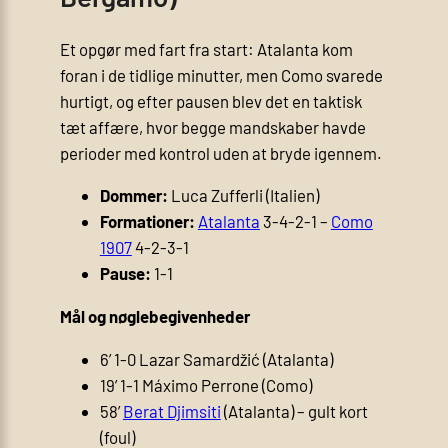
Et opgør med fart fra start: Atalanta kom
foran i de tidlige minutter, men Como svarede
hurtigt, og efter pausen blev det en taktisk
tæt affære, hvor begge mandskaber havde
perioder med kontrol uden at bryde igennem.
Dommer:
Luca Zufferli (Italien)
Formationer:
Atalanta
3-4-2-1 –
Como
1907
4-2-3-1
Pause:
1-1
Mål og nøglebegivenheder
6’ 1-0 Lazar Samardžić (Atalanta)
19’ 1-1 Máximo Perrone (Como)
58’
Berat Djimsiti
(Atalanta) – gult kort
(foul)