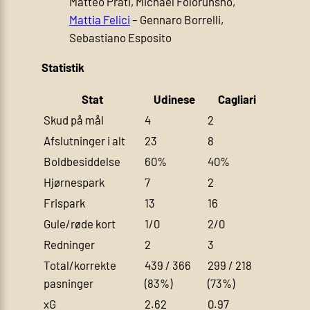
Matteo Prati, Michael Folorunsho,
Mattia Felici
– Gennaro Borrelli,
Sebastiano Esposito
Statistik
Stat
Udinese
Cagliari
Skud på mål
4
2
Afslutninger i alt
23
8
Boldbesiddelse
60%
40%
Hjørnespark
7
2
Frispark
13
16
Gule/røde kort
1/0
2/0
Redninger
2
3
Total/korrekte
439 / 366
299 / 218
pasninger
(83%)
(73%)
xG
2.62
0.97