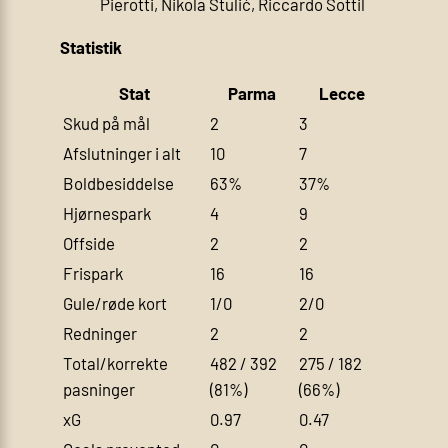
Pierotti, Nikola Štulić, Riccardo Sottil
Statistik
Stat
Parma
Lecce
Skud på mål
2
3
Afslutninger i alt
10
7
Boldbesiddelse
63%
37%
Hjørnespark
4
9
Offside
2
2
Frispark
16
16
Gule/røde kort
1/0
2/0
Redninger
2
2
Total/korrekte
482 / 392
275 / 182
pasninger
(81%)
(66%)
xG
0.97
0.47