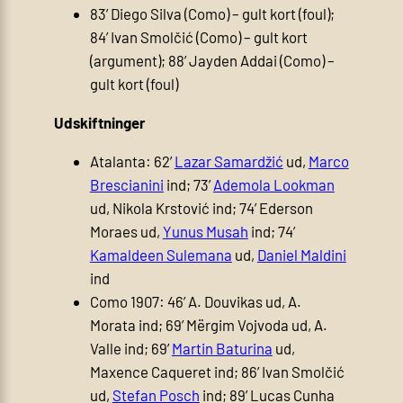
83’ Diego Silva (Como) – gult kort (foul);
84’ Ivan Smolčić (Como) – gult kort
(argument); 88’ Jayden Addai (Como) –
gult kort (foul)
Udskiftninger
Atalanta: 62’
Lazar Samardžić
ud,
Marco
Brescianini
ind; 73’
Ademola Lookman
ud, Nikola Krstović ind; 74’ Ederson
Moraes ud,
Yunus Musah
ind; 74’
Kamaldeen Sulemana
ud,
Daniel Maldini
ind
Como 1907: 46’ A. Douvikas ud, A.
Morata ind; 69’ Mërgim Vojvoda ud, A.
Valle ind; 69’
Martin Baturina
ud,
Maxence Caqueret ind; 86’ Ivan Smolčić
ud,
Stefan Posch
ind; 89’ Lucas Cunha