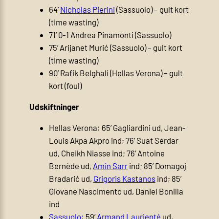
64’
Nicholas Pierini
(Sassuolo) – gult kort
(time wasting)
71’ 0-1 Andrea Pinamonti (Sassuolo)
75’ Arijanet Murić (Sassuolo) – gult kort
(time wasting)
90’ Rafik Belghali (Hellas Verona) – gult
kort (foul)
Udskiftninger
Hellas Verona: 65’ Gagliardini ud, Jean-
Louis Akpa Akpro ind; 76’ Suat Serdar
ud, Cheikh Niasse ind; 76’ Antoine
Bernède ud,
Amin Sarr
ind; 85’ Domagoj
Bradarić ud,
Grigoris Kastanos
ind; 85’
Giovane Nascimento ud, Daniel Bonilla
ind
Sassuolo:
59’
Armand Laurienté
ud,