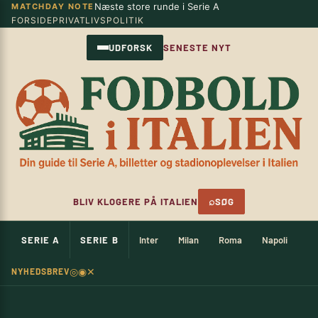
Næste store runde i Serie A
MATCHDAY NOTE
Spring
×
FORSIDE
PRIVATLIVSPOLITIK
til
indhold
UDFORSK
SENESTE NYT
⌕
BLIV KLOGERE PÅ ITALIEN
SØG
SERIE A
SERIE B
Inter
Milan
Roma
Napoli
Ju
◎
◉
✕
NYHEDSBREV