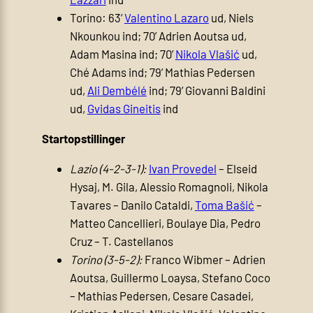
Torino: 63’
Valentino Lazaro
ud, Niels
Nkounkou ind; 70’ Adrien Aoutsa ud,
Adam Masina ind; 70’
Nikola Vlašić
ud,
Ché Adams ind; 79’ Mathias Pedersen
ud,
Ali Dembélé
ind; 79’ Giovanni Baldini
ud,
Gvidas Gineitis
ind
Startopstillinger
Lazio (4-2-3-1):
Ivan Provedel
– Elseid
Hysaj, M. Gila, Alessio Romagnoli, Nikola
Tavares – Danilo Cataldi,
Toma Bašić
–
Matteo Cancellieri, Boulaye Dia, Pedro
Cruz – T. Castellanos
Torino (3-5-2):
Franco Wibmer – Adrien
Aoutsa, Guillermo Loaysa, Stefano Coco
– Mathias Pedersen, Cesare Casadei,