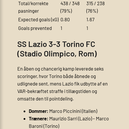
Total/korrekte
438 / 348
315 / 238
pasninger
(79%)
(76%)
Expected goals (xG)
0.80
1.67
Goals prevented
1
1
SS Lazio 3-3 Torino FC
(Stadio Olimpico, Rom)
En åben og chancerig kamp leverede seks
scoringer, hvor Torino både åbnede og
udlignede sent, mens Lazio fik udbytte af en
VAR-bekræftet straffe i tillægstiden og
omsatte den til pointdeling.
Dommer:
Marco Piccinini (Italien)
Trænere:
Maurizio Sarri (Lazio) – Marco
Baroni (Torino)