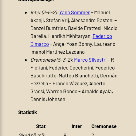
Inter (3-5-2):
Yann Sommer
– Manuel
Akanji, Stefan Vrij, Alessandro Bastoni –
Denzel Dumfries, Davide Frattesi, Nicolò
Barella, Henrikh Mkhitaryan,
Federico
Dimarco
– Ange-Yoan Bonny, Laureano
Imanol Martínez Lezcano
Cremonese (5-3-2):
Marco Silvestri
– R.
Floriani, Federico Ceccherini, Federico
Baschirotto, Matteo Bianchetti, Germán
Pezzella – Franco Vázquez, Alberto
Grassi, Warren Bondo – Arnaldo Ayala,
Dennis Johnsen
Statistik
Stat
Inter
Cremonese
Skud på mål
9
2