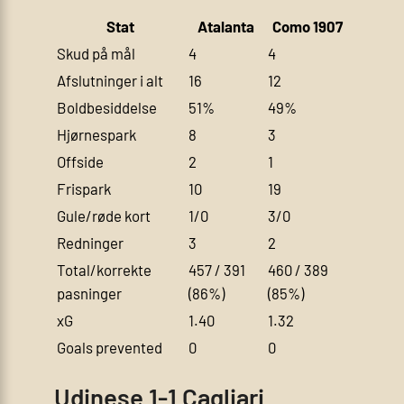
Stat
Atalanta
Como 1907
Skud på mål
4
4
Afslutninger i alt
16
12
Boldbesiddelse
51%
49%
Hjørnespark
8
3
Offside
2
1
Frispark
10
19
Gule/røde kort
1/0
3/0
Redninger
3
2
Total/korrekte
457 / 391
460 / 389
pasninger
(86%)
(85%)
xG
1.40
1.32
Goals prevented
0
0
Udinese 1-1 Cagliari