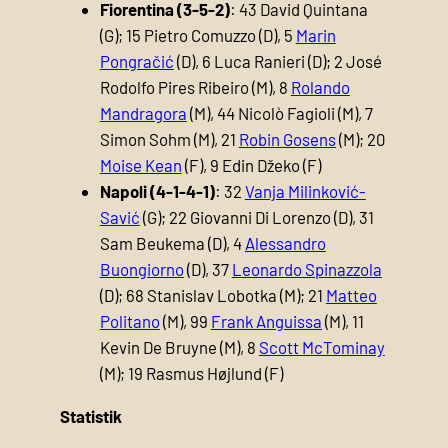
Fiorentina (3-5-2)
: 43 David Quintana
(G); 15 Pietro Comuzzo (D), 5
Marin
Pongračić
(D), 6 Luca Ranieri (D); 2 José
Rodolfo Pires Ribeiro (M), 8
Rolando
Mandragora
(M), 44 Nicolò Fagioli (M), 7
Simon Sohm (M), 21
Robin Gosens
(M); 20
Moise Kean
(F), 9 Edin Džeko (F)
Napoli (4-1-4-1)
: 32
Vanja Milinković-
Savić
(G); 22 Giovanni Di Lorenzo (D), 31
Sam Beukema (D), 4
Alessandro
Buongiorno
(D), 37
Leonardo Spinazzola
(D); 68 Stanislav Lobotka (M); 21
Matteo
Politano
(M), 99
Frank Anguissa
(M), 11
Kevin De Bruyne (M), 8
Scott McTominay
(M); 19 Rasmus Højlund (F)
Statistik