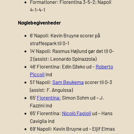
Formationer: Fiorentina 3-5-2; Napoli
4-1-4-1
Nøglebegivenheder
6’ Napoli: Kevin Bruyne scorer på
straffespark til 0-1
14’ Napoli: Rasmus Højlund gør det til 0-
2 (assist: Leonardo Spinazzola)
46’ Fiorentina: Edin Džeko ud –
Roberto
Piccoli
ind
51’ Napoli:
Sam Beukema
scorer til 0-3
(assist: F. Anguissa)
65’
Fiorentina:
Simon Sohm ud – J.
Fazzini ind
65’ Fiorentina:
Nicolò Fagioli
ud – Hans
Caviglia ind
69’ Napoli: Kevin Bruyne ud – Eljif Elmas