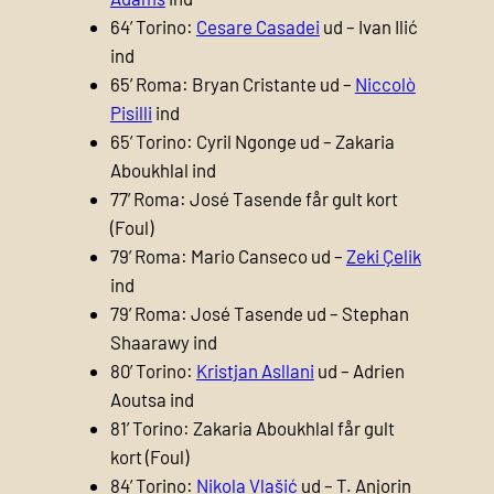
64’ Torino:
Cesare Casadei
ud – Ivan Ilić
ind
65’ Roma: Bryan Cristante ud –
Niccolò
Pisilli
ind
65’ Torino: Cyril Ngonge ud – Zakaria
Aboukhlal ind
77’ Roma: José Tasende får gult kort
(Foul)
79’ Roma: Mario Canseco ud –
Zeki Çelik
ind
79’ Roma: José Tasende ud – Stephan
Shaarawy ind
80’ Torino:
Kristjan Asllani
ud – Adrien
Aoutsa ind
81’ Torino: Zakaria Aboukhlal får gult
kort (Foul)
84’ Torino:
Nikola Vlašić
ud – T. Anjorin