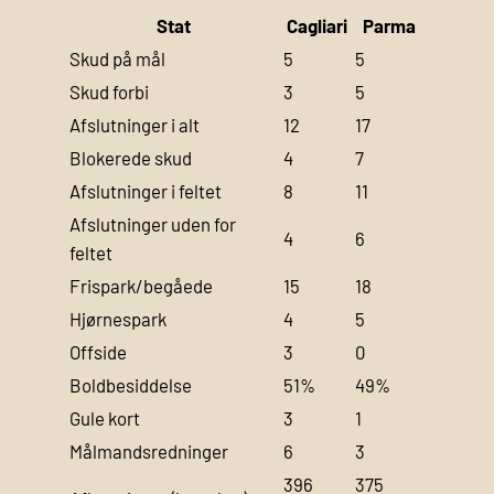
Stat
Cagliari
Parma
Skud på mål
5
5
Skud forbi
3
5
Afslutninger i alt
12
17
Blokerede skud
4
7
Afslutninger i feltet
8
11
Afslutninger uden for
4
6
feltet
Frispark/begåede
15
18
Hjørnespark
4
5
Offside
3
0
Boldbesiddelse
51%
49%
Gule kort
3
1
Målmandsredninger
6
3
396
375