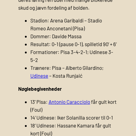
skud og jævn fordeling af bolden.
Stadion: Arena Garibaldi – Stadio
Romeo Anconetani (Pisa)
Dommer: Davide Massa
Resultat: 0-1 (pause 0-1), spilletid 90’ + 6’
Formationer: Pisa 3-4-2-1; Udinese 3-
5-2
Trænere: Pisa – Alberto Gilardino;
Udinese
– Kosta Runjaić
Nøglebegivenheder
13’ Pisa:
Antonio Caracciolo
får gult kort
(Foul)
14’ Udinese: Iker Solanilla scorer til 0-1
18’ Udinese: Hassane Kamara får gult
kort (Foul)