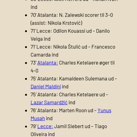
ind
70’ Atalanta: N. Zalewski scorer til 3-0
(assist: Nikola Krstović)
71’ Lecce: Odilon Kouassi ud – Danilo
Veiga ind
71’ Lecce: Nikola Štulić ud – Francesco
Camarda ind
73’
Atalanta:
Charles Ketelaere øger til
4-0
75’ Atalanta: Kamaldeen Sulemana ud –
Daniel Maldini
ind
75’ Atalanta: Charles Ketelaere ud –
Lazar Samardžić
ind
76’ Atalanta: Marten Roon ud –
Yunus
Musah
ind
79’
Lecce:
Jamil Siebert ud – Tiago
Oliveira ind