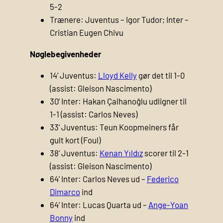
5-2
Trænere: Juventus – Igor Tudor; Inter –
Cristian Eugen Chivu
Nøglebegivenheder
14’ Juventus:
Lloyd Kelly
gør det til 1-0
(assist: Gleison Nascimento)
30’ Inter: Hakan Çalhanoğlu udligner til
1-1 (assist: Carlos Neves)
33’ Juventus: Teun Koopmeiners får
gult kort (Foul)
38’ Juventus:
Kenan Yıldız
scorer til 2-1
(assist: Gleison Nascimento)
64’ Inter: Carlos Neves ud –
Federico
Dimarco
ind
64’ Inter: Lucas Quarta ud –
Ange-Yoan
Bonny
ind