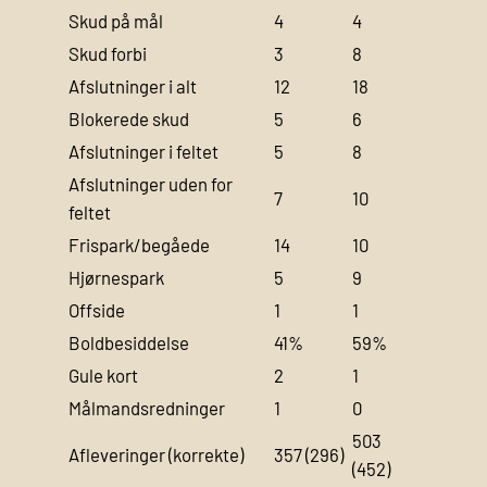
Skud på mål
4
4
Skud forbi
3
8
Afslutninger i alt
12
18
Blokerede skud
5
6
Afslutninger i feltet
5
8
Afslutninger uden for
7
10
feltet
Frispark/begåede
14
10
Hjørnespark
5
9
Offside
1
1
Boldbesiddelse
41%
59%
Gule kort
2
1
Målmandsredninger
1
0
503
Afleveringer (korrekte)
357 (296)
(452)