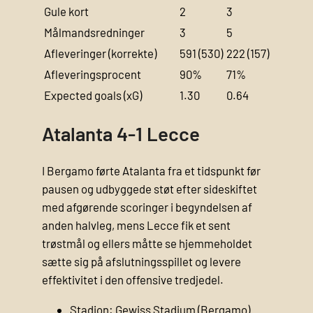
Gule kort
2
3
Målmandsredninger
3
5
Afleveringer (korrekte)
591 (530)
222 (157)
Afleveringsprocent
90%
71%
Expected goals (xG)
1.30
0.64
Atalanta 4-1 Lecce
I Bergamo førte Atalanta fra et tidspunkt før
pausen og udbyggede støt efter sideskiftet
med afgørende scoringer i begyndelsen af
anden halvleg, mens Lecce fik et sent
trøstmål og ellers måtte se hjemmeholdet
sætte sig på afslutningsspillet og levere
effektivitet i den offensive tredjedel.
Stadion: Gewiss Stadium (Bergamo)