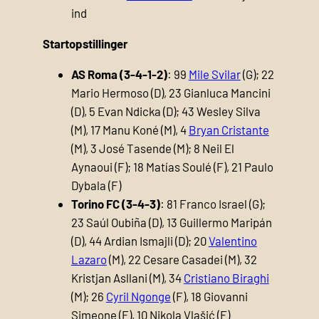
ind
Startopstillinger
AS Roma (3-4-1-2)
: 99
Mile Svilar
(G); 22
Mario Hermoso (D), 23 Gianluca Mancini
(D), 5 Evan Ndicka (D); 43 Wesley Silva
(M), 17 Manu Koné (M), 4
Bryan Cristante
(M), 3 José Tasende (M); 8 Neil El
Aynaoui (F); 18 Matías Soulé (F), 21 Paulo
Dybala (F)
Torino FC (3-4-3)
: 81 Franco Israel (G);
23 Saúl Oubiña (D), 13 Guillermo Maripán
(D), 44 Ardian Ismajli (D); 20
Valentino
Lazaro
(M), 22 Cesare Casadei (M), 32
Kristjan Asllani (M), 34
Cristiano Biraghi
(M); 26
Cyril Ngonge
(F), 18 Giovanni
Simeone (F), 10 Nikola Vlašić (F)