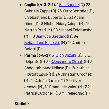
Cagliari (4-3-2-1)
: 1
Elia Caprile
(G); 28
Gabriele Zappa (D), 26 Yerry González (D),
6 Sebastiano Luperto (D), 33 Adam
Obert (D); 8 Michel Ndary Adopo (M), 16
Matteo Prati (M), 90 Michael Folorunsho
(M); 10
Gianluca Gaetano
(M), 94
Sebastiano Esposito
(M); 19 Andrea
Belotti (F)
Parma (3-5-2)
: 31
Zion Suzuki
(G); 15 E.
Delprato (D), 39
Alessandro Circati
(D), 3
Abdourahmane Ndiaye (D); 18 Mathias
Fjørtoft Løvik (M), 24 Christian Ordoñez
(M), 10 Adrián García (M), 22 Oliver
Jensen (M), 14 Emanuele Valeri (M); 32
Patrick Cutrone (F), 9 M. Pellegrino (F)
Statistik