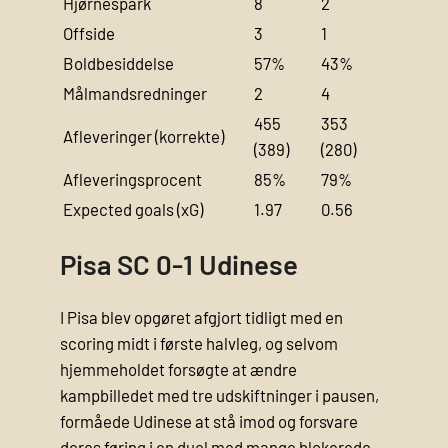
Hjørnespark
8
2
Offside
3
1
Boldbesiddelse
57%
43%
Målmandsredninger
2
4
455
353
Afleveringer (korrekte)
(389)
(280)
Afleveringsprocent
85%
79%
Expected goals (xG)
1.97
0.56
Pisa SC 0-1 Udinese
I Pisa blev opgøret afgjort tidligt med en
scoring midt i første halvleg, og selvom
hjemmeholdet forsøgte at ændre
kampbilledet med tre udskiftninger i pausen,
formåede Udinese at stå imod og forsvare
deres føring i en duel med mange blokerede