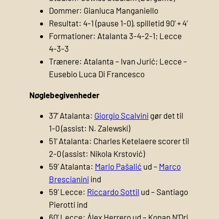
Dommer: Gianluca Manganiello
Resultat: 4-1 (pause 1-0), spilletid 90’ + 4’
Formationer: Atalanta 3-4-2-1; Lecce
4-3-3
Trænere: Atalanta – Ivan Jurić; Lecce –
Eusebio Luca Di Francesco
Nøglebegivenheder
37’ Atalanta:
Giorgio Scalvini
gør det til
1-0 (assist: N. Zalewski)
51’ Atalanta: Charles Ketelaere scorer til
2-0 (assist: Nikola Krstović)
59’ Atalanta:
Mario Pašalić
ud –
Marco
Brescianini
ind
59’ Lecce:
Riccardo Sottil
ud – Santiago
Pierotti ind
60’ Lecce: Álex Herrero ud – Konan N’Dri