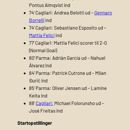
Pontus Almqvist ind
74’ Cagliari: Andrea Belotti ud –
Gennaro
Borrelli
ind
74’ Cagliari: Sebastiano Esposito ud –
Mattia Felici
ind
77’ Cagliari: Mattia Felici scorer til 2-0
(Normal Goal)
80’ Parma: Adrián García ud – Nahuel
Álvarez ind
84’ Parma: Patrick Cutrone ud – Milan
Đurić ind
85’ Parma: Oliver Jensen ud – Lamine
Keita ind
88’
Cagliari:
Michael Folorunsho ud –
José Freitas ind
Startopstillinger