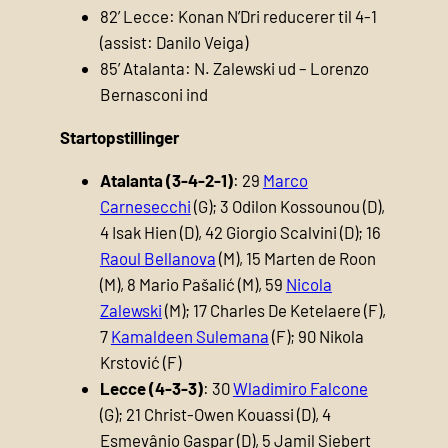
82’ Lecce: Konan N’Dri reducerer til 4-1
(assist: Danilo Veiga)
85’ Atalanta: N. Zalewski ud – Lorenzo
Bernasconi ind
Startopstillinger
Atalanta (3-4-2-1)
: 29
Marco
Carnesecchi
(G); 3 Odilon Kossounou (D),
4 Isak Hien (D), 42 Giorgio Scalvini (D); 16
Raoul Bellanova
(M), 15 Marten de Roon
(M), 8 Mario Pašalić (M), 59
Nicola
Zalewski
(M); 17 Charles De Ketelaere (F),
7
Kamaldeen Sulemana
(F); 90 Nikola
Krstović (F)
Lecce (4-3-3)
: 30
Wladimiro Falcone
(G); 21 Christ-Owen Kouassi (D), 4
Esmevânio Gaspar (D), 5 Jamil Siebert