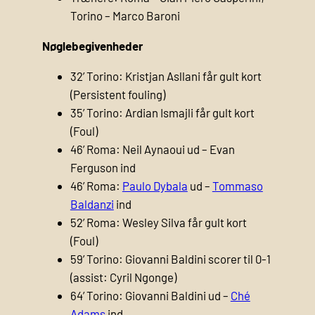
Torino – Marco Baroni
Nøglebegivenheder
32’ Torino: Kristjan Asllani får gult kort
(Persistent fouling)
35’ Torino: Ardian Ismajli får gult kort
(Foul)
46’ Roma: Neil Aynaoui ud – Evan
Ferguson ind
46’ Roma:
Paulo Dybala
ud –
Tommaso
Baldanzi
ind
52’ Roma: Wesley Silva får gult kort
(Foul)
59’ Torino: Giovanni Baldini scorer til 0-1
(assist: Cyril Ngonge)
64’ Torino: Giovanni Baldini ud –
Ché
Adams
ind