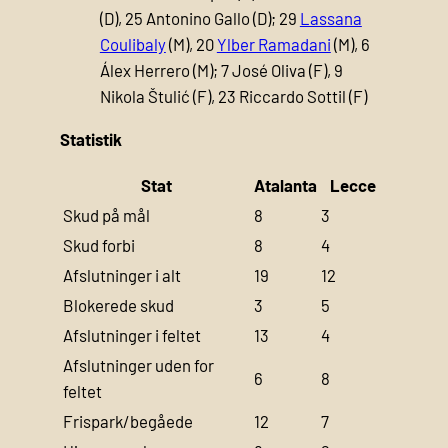
(D), 25 Antonino Gallo (D); 29
Lassana
Coulibaly
(M), 20
Ylber Ramadani
(M), 6
Álex Herrero (M); 7 José Oliva (F), 9
Nikola Štulić (F), 23 Riccardo Sottil (F)
Statistik
Stat
Atalanta
Lecce
Skud på mål
8
3
Skud forbi
8
4
Afslutninger i alt
19
12
Blokerede skud
3
5
Afslutninger i feltet
13
4
Afslutninger uden for
6
8
feltet
Frispark/begåede
12
7