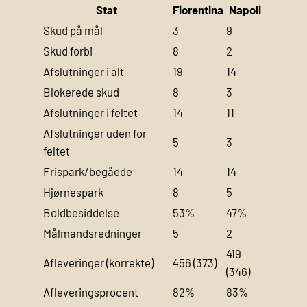
Stat
Fiorentina
Napoli
Skud på mål
3
9
Skud forbi
8
2
Afslutninger i alt
19
14
Blokerede skud
8
3
Afslutninger i feltet
14
11
Afslutninger uden for
5
3
feltet
Frispark/begåede
14
14
Hjørnespark
8
5
Boldbesiddelse
53%
47%
Målmandsredninger
5
2
419
Afleveringer (korrekte)
456 (373)
(346)
Afleveringsprocent
82%
83%