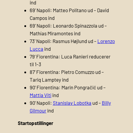
ind
69’ Napoli: Matteo Politano ud – David
Campos ind
69’ Napoli: Leonardo Spinazzola ud –
Mathías Miramontes ind
73’ Napoli: Rasmus Højlund ud –
Lorenzo
Lucca
ind
79’ Fiorentina: Luca Ranieri reducerer
til 1-3
87’ Fiorentina: Pietro Comuzzo ud –
Tariq Lamptey ind
90’ Fiorentina: Marin Pongračić ud –
Mattia Viti
ind
90’ Napoli:
Stanislav Lobotka
ud –
Billy
Gilmour
ind
Startopstillinger