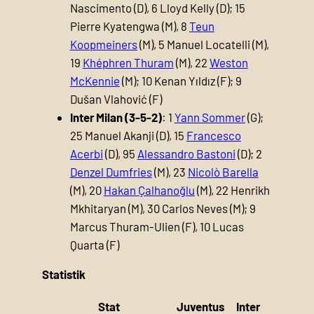
Nascimento (D), 6 Lloyd Kelly (D); 15
Pierre Kyatengwa (M), 8
Teun
Koopmeiners
(M), 5 Manuel Locatelli (M),
19
Khéphren Thuram
(M), 22
Weston
McKennie
(M); 10 Kenan Yıldız (F); 9
Dušan Vlahović (F)
Inter Milan (3-5-2)
: 1
Yann Sommer
(G);
25 Manuel Akanji (D), 15
Francesco
Acerbi
(D), 95
Alessandro Bastoni
(D); 2
Denzel Dumfries
(M), 23
Nicolò Barella
(M), 20
Hakan Çalhanoğlu
(M), 22 Henrikh
Mkhitaryan (M), 30 Carlos Neves (M); 9
Marcus Thuram-Ulien (F), 10 Lucas
Quarta (F)
Statistik
Stat
Juventus
Inter