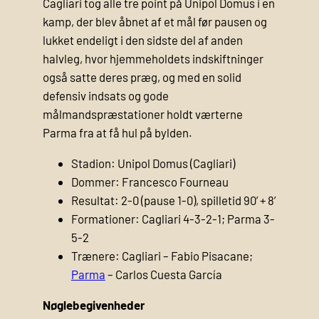
Cagliari tog alle tre point på Unipol Domus i en
kamp, der blev åbnet af et mål før pausen og
lukket endeligt i den sidste del af anden
halvleg, hvor hjemmeholdets indskiftninger
også satte deres præg, og med en solid
defensiv indsats og gode
målmandspræstationer holdt værterne
Parma fra at få hul på bylden.
Stadion: Unipol Domus (Cagliari)
Dommer: Francesco Fourneau
Resultat: 2-0 (pause 1-0), spilletid 90’ + 8’
Formationer: Cagliari 4-3-2-1; Parma 3-
5-2
Trænere: Cagliari – Fabio Pisacane;
Parma
– Carlos Cuesta García
Nøglebegivenheder