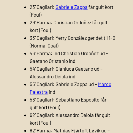
23’ Cagliari:
Gabriele Zappa
får gult kort
(Foul)
29’ Parma: Christian Ordoñez får gult
kort (Foul)
33’ Cagliari: Yerry González gør det til 1-0
(Normal Goal)
46’ Parma: Ind Christian Ordoñez ud –
Gaetano Oristanio ind
54’ Cagliari: Gianluca Gaetano ud –
Alessandro Deiola ind
55’ Cagliari: Gabriele Zappa ud –
Marco
Palestra
ind
58’ Cagliari: Sebastiano Esposito får
gult kort (Foul)
62’ Cagliari: Alessandro Deiola får gult
kort (Foul)
62’ Parma: Mathias Fjørtoft Løvik ud –