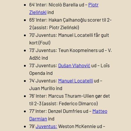
64’ Inter: Nicolò Barella ud –
Piotr
Zieliński
ind
65’ Inter: Hakan Çalhanoğlu scorer til 2-
2 (assist: Piotr Zieliński)
70’ Juventus: Manuel Locatelli får gult
kort (Foul)
73’ Juventus: Teun Koopmeiners ud – V.
Adžić ind
73’ Juventus:
Dušan Vlahović
ud – Loïs
Openda ind
74’ Juventus:
Manuel Locatelli
ud –
Juan Murillo ind
76’ Inter: Marcus Thuram-Ulien gør det
til 2-3 (assist: Federico Dimarco)
77’ Inter: Denzel Dumfries ud –
Matteo
Darmian
ind
79’
Juventus:
Weston McKennie ud –