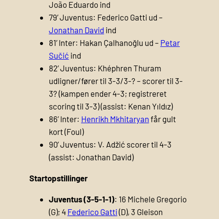
João Eduardo ind
79’ Juventus: Federico Gatti ud –
Jonathan David
ind
81’ Inter: Hakan Çalhanoğlu ud –
Petar
Sučić
ind
82’ Juventus: Khéphren Thuram
udligner/fører til 3-3/3-? – scorer til 3-
3? (kampen ender 4-3; registreret
scoring til 3-3) (assist: Kenan Yıldız)
86’ Inter:
Henrikh Mkhitaryan
får gult
kort (Foul)
90’ Juventus: V. Adžić scorer til 4-3
(assist: Jonathan David)
Startopstillinger
Juventus (3-5-1-1)
: 16 Michele Gregorio
(G); 4
Federico Gatti
(D), 3 Gleison