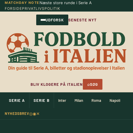
Næste store runde i Serie A
MATCHDAY NOTE
Spring
FORSIDE
PRIVATLIVSPOLITIK
til
indhold
UDFORSK
SENESTE NYT
⌕
BLIV KLOGERE PÅ ITALIEN
SØG
SERIE A
SERIE B
Inter
Milan
Roma
Napoli
Ju
◎
◉
✕
NYHEDSBREV