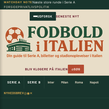
Næste store runde i Serie A
MATCHDAY NOTE
Spring
×
FORSIDE
PRIVATLIVSPOLITIK
til
indhold
UDFORSK
SENESTE NYT
⌕
BLIV KLOGERE PÅ ITALIEN
SØG
SERIE A
SERIE B
Inter
Milan
Roma
Napoli
Ju
◎
◉
✕
NYHEDSBREV