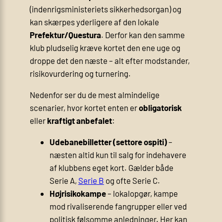
(indenrigsministeriets sikkerhedsorgan) og
kan skærpes yderligere af den lokale
Prefektur/Questura
. Derfor kan den samme
klub pludselig kræve kortet den ene uge og
droppe det den næste – alt efter modstander,
risikovurdering og turnering.
Nedenfor ser du de mest almindelige
scenarier, hvor kortet enten er
obligatorisk
eller
kraftigt anbefalet
:
Udebanebilletter (settore ospiti)
–
næsten altid kun til salg for indehavere
af klubbens eget kort. Gælder både
Serie A,
Serie B
og ofte Serie C.
Højrisikokampe
– lokalopgør, kampe
mod rivaliserende fangrupper eller ved
politisk følsomme anledninger. Her kan