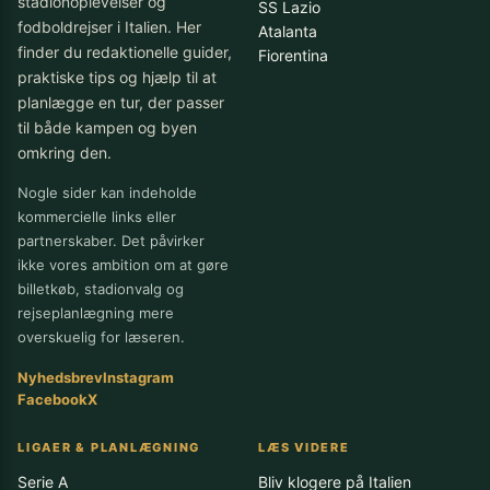
stadionoplevelser og
SS Lazio
fodboldrejser i Italien. Her
Atalanta
finder du redaktionelle guider,
Fiorentina
praktiske tips og hjælp til at
planlægge en tur, der passer
til både kampen og byen
omkring den.
Nogle sider kan indeholde
kommercielle links eller
partnerskaber. Det påvirker
ikke vores ambition om at gøre
billetkøb, stadionvalg og
rejseplanlægning mere
overskuelig for læseren.
Nyhedsbrev
Instagram
Facebook
X
LIGAER & PLANLÆGNING
LÆS VIDERE
Serie A
Bliv klogere på Italien