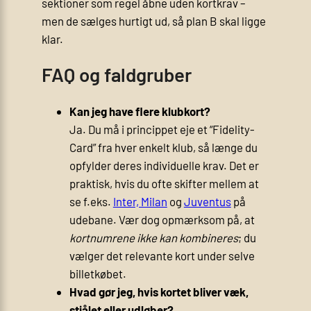
sektioner som regel åbne uden kortkrav –
men de sælges hurtigt ud, så plan B skal ligge
klar.
FAQ og faldgruber
Kan jeg have flere klubkort?
Ja. Du må i princippet eje et “Fidelity-
Card” fra hver enkelt klub, så længe du
opfylder deres individuelle krav. Det er
praktisk, hvis du ofte skifter mellem at
se f.eks.
Inter, Milan
og
Juventus
på
udebane. Vær dog opmærksom på, at
kortnumrene ikke kan kombineres
; du
vælger det relevante kort under selve
billetkøbet.
Hvad gør jeg, hvis kortet bliver væk,
stjålet eller udløber?