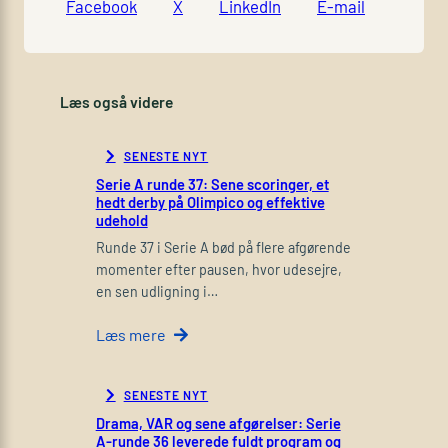
Facebook
X
LinkedIn
E-mail
Læs også videre
SENESTE NYT
Serie A runde 37: Sene scoringer, et
hedt derby på Olimpico og effektive
udehold
Runde 37 i Serie A bød på flere afgørende
momenter efter pausen, hvor udesejre,
en sen udligning i…
Læs mere
SENESTE NYT
Drama, VAR og sene afgørelser: Serie
A-runde 36 leverede fuldt program og