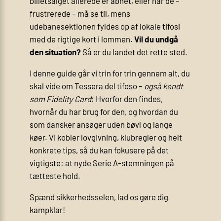
billetsalget allerede er åbnet, eller når de –
frustrerede – må se til, mens
udebanesektionen fyldes op af lokale tifosi
med de rigtige kort i lommen.
Vil du undgå
den situation?
Så er du landet det rette sted.
I denne guide går vi trin for trin gennem alt, du
skal vide om Tessera del tifoso –
også kendt
som Fidelity Card
: Hvorfor den findes,
hvornår du har brug for den, og hvordan du
som dansker ansøger uden bøvl og lange
køer. Vi kobler lovgivning, klubregler og helt
konkrete tips, så du kan fokusere på det
vigtigste: at nyde Serie A-stemningen på
tætteste hold.
Spænd sikkerhedsselen, lad os gøre dig
kampklar!