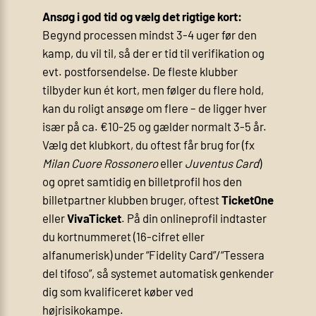
Ansøg i god tid og vælg det rigtige kort:
Begynd processen mindst 3-4 uger før den
kamp, du vil til, så der er tid til verifikation og
evt. postforsendelse. De fleste klubber
tilbyder kun ét kort, men følger du flere hold,
kan du roligt ansøge om flere – de ligger hver
især på ca. €10-25 og gælder normalt 3-5 år.
Vælg det klubkort, du oftest får brug for (fx
Milan Cuore Rossonero
eller
Juventus Card
)
og opret samtidig en billetprofil hos den
billetpartner klubben bruger, oftest
TicketOne
eller
VivaTicket
. På din onlineprofil indtaster
du kortnummeret (16-cifret eller
alfanumerisk) under “Fidelity Card”/“Tessera
del tifoso”, så systemet automatisk genkender
dig som kvalificeret køber ved
højrisikokampe.