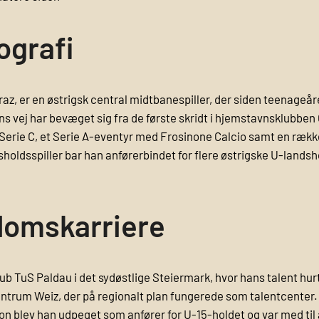
ografi
Graz, er en østrigsk central midtbanespiller, der siden teenageår
ans vej har bevæget sig fra de første skridt i hjemstavns­klubbe
B og Serie C, et Serie A-eventyr med Frosinone Calcio samt en ræ
spiller bar han anførerbindet for flere østrigske U-landshold
gdomskarriere
klub TuS Paldau i det sydøstlige Steiermark, hvor hans talent hur
zentrum Weiz, der på regionalt plan fungerede som talentcenter.
æson blev han udpeget som anfører for U-15-holdet og var med t