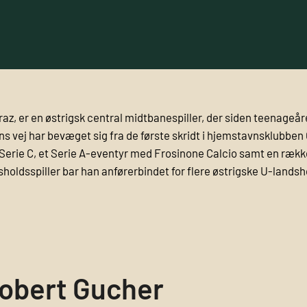
Graz, er en østrigsk central midtbanespiller, der siden teenageår
ans vej har bevæget sig fra de første skridt i hjemstavns­klubbe
B og Serie C, et Serie A-eventyr med Frosinone Calcio samt en ræ
spiller bar han anførerbindet for flere østrigske U-landshold
obert Gucher