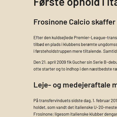
Første ophold i It
Frosinone Calcio skaffer
Efter den kuldsejlede Premier-League-transfe
tilbød en plads i klubbens berømte ungdomssek
i førsteholdstruppen mere tiltalende. Samti
Den 21. april 2009 fik Gucher sin Serie B-de
otte starter og to indhop i den næstbedste r
Leje- og medejer­aftale
På transfervinduets sidste dag, 1. februar 2010
holdet, som vandt det italienske U-20-mester
Frosinone; ligesom italienske klubber dengang