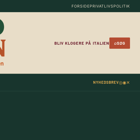
FORSIDE
PRIVATLIVSPOLITIK
⌕
BLIV KLOGERE PÅ ITALIEN
SØG
◎
◉
✕
NYHEDSBREV