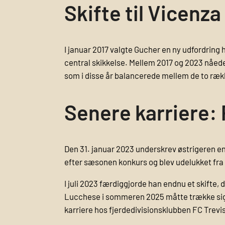
Skifte til Vicenza
I januar 2017 valgte Gucher en ny udfordring
central skikkelse. Mellem 2017 og 2023 nåede h
som i disse år balancerede mellem de to ræk
Senere karriere:
Den 31. januar 2023 underskrev østrigeren en 
efter sæsonen konkurs og blev udelukket fra 
I juli 2023 færdiggjorde han endnu et skifte, 
Lucchese i sommeren 2025 måtte trække sig f
karriere hos fjerde­divisionsklubben FC Trev