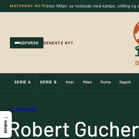
Spring
Inter Milan: se holdside med kampe, stilling og s
MATCHDAY NOTE
til
indhold
UDFORSK
SENESTE NYT
SERIE A
SERIE B
Inter
Milan
Roma
Napoli
SPILLERE
→
Robert Gucher
Indhold