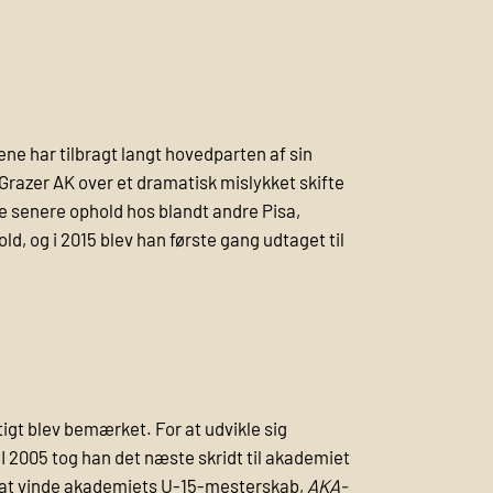
ene har tilbragt langt hovedparten af sin
n Grazer AK over et dramatisk mislykket skifte
kke senere ophold hos blandt andre Pisa,
, og i 2015 blev han første gang udtaget til
tigt blev bemærket. For at udvikle sig
 I 2005 tog han det næste skridt til akademiet
il at vinde akademiets U-15-mesterskab,
AKA-