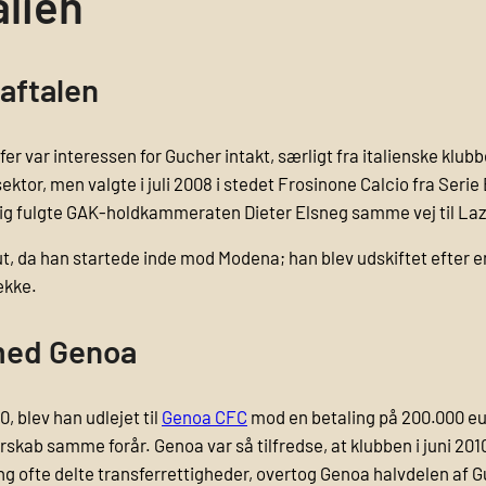
alien
 aftalen
r var interessen for Gucher intakt, særligt fra italienske klu
tor, men valgte i juli 2008 i stedet Frosinone Calcio fra Serie
dig fulgte GAK-holdkammeraten Dieter Elsneg samme vej til La
but, da han startede inde mod Modena; han blev udskiftet efter 
ække.
 med Genoa
, blev han udlejet til
Genoa CFC
mod en betaling på 200.000 eur
skab samme forår. Genoa var så tilfredse, at klubben i juni 201
 ofte delte transferrettigheder, overtog Genoa halvdelen af Guc