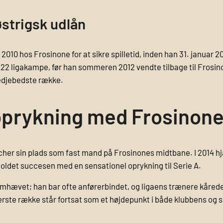
østrigsk udlån
2010 hos Frosinone for at sikre spilletid, inden han 31. januar 2
22 ligakampe, før han sommeren 2012 vendte tilbage til Frosinon
edje­bedste række.
prykning med Frosinon
r sin plads som fast mand på Frosinones midtbane. I 2014 hjal
e holdet succesen med en sensationel oprykning til Serie A.
hævet; han bar ofte anførerbindet, og ligaens trænere kårede 
rste række står fortsat som et højdepunkt i både klubbens og sp