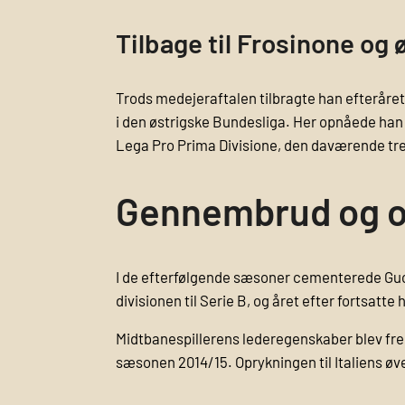
Tilbage til Frosinone og 
Trods medejer­aftalen tilbragte han efteråret 
i den østrigske Bundesliga. Her opnåede han 
Lega Pro Prima Divisione, den daværende tr
Gennembrud og o
I de efterfølgende sæsoner cementerede Guche
divisionen til Serie B, og året efter fortsatt
Midtbanespillerens lederegenskaber blev frem
sæsonen 2014/15. Oprykningen til Italiens øve