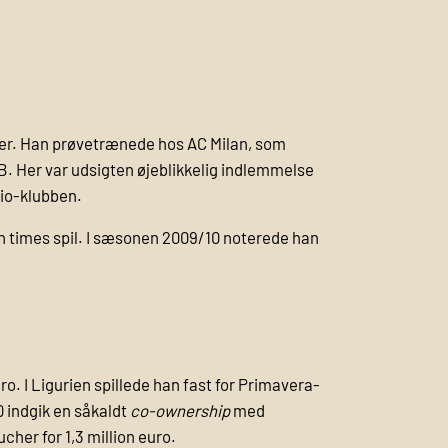
bber. Han prøvetrænede hos AC Milan, som
 B. Her var udsigten øjeblikkelig indlemmelse
zio-klubben.
en times spil. I sæsonen 2009/10 noterede han
o. I Ligurien spillede han fast for Primavera-
0 indgik en såkaldt
co-ownership
med
her for 1,3 million euro.