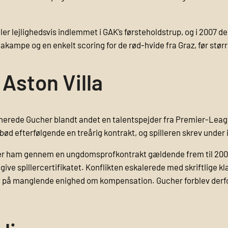
r lejlighedsvis indlemmet i GAK’s førsteholdstrup, og i 2007 deb
ligakampe og en enkelt scoring for de rød-hvide fra Graz, før stø
Aston Villa
nerede Gucher blandt andet en talentspejder fra Premier-League
ød efterfølgende en treårig kontrakt, og spilleren skrev under
over ham gennem en ungdomsprof­kontrakt gældende frem til 2
igive spillercertifikatet. Konflikten eskalerede med skriftlige k
et på manglende enighed om kompensation. Gucher forblev derfor