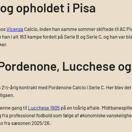
 og opholdet i Pisa
 hos
Vicenza
Calcio, inden han samme sommer skiftede til AC Pis
an i alt 163 kampe fordelt på Serie B og Serie C, og han var blan
ker.
 Pordenone, Lucchese og
2½-årig kontrakt med Pordenone Calcio i Serie C. Her blev det t
ligaen.
denne gang til
Lucchese 1905
på en toårig aftale. Midtbanespill
ra professionel fodbold som følge af økonomiske vanskelighede
iso fra sæsonen 2025/26.