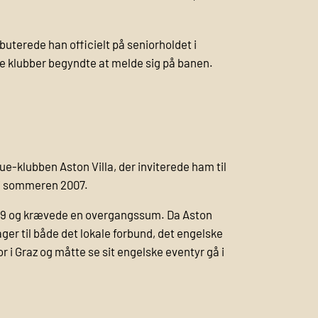
uterede han officielt på senior­holdet i
rre klubber begyndte at melde sig på banen.
-klubben Aston Villa, der inviterede ham til
 i sommeren 2007.
009 og krævede en overgangssum. Da Aston
lager til både det lokale forbund, det engelske
 i Graz og måtte se sit engelske eventyr gå i