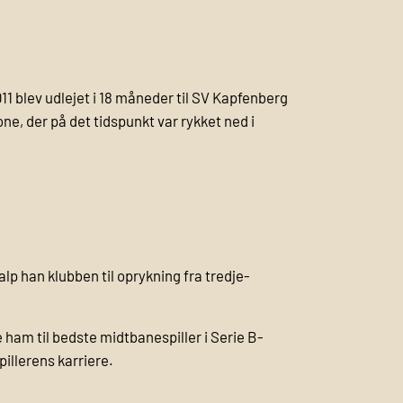
011 blev udlejet i 18 måneder til SV Kapfenberg
e, der på det tidspunkt var rykket ned i
e
p han klubben til oprykning fra tredje­
ham til bedste midtbanespiller i Serie B-
illerens karriere.