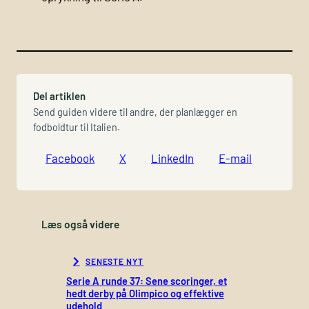
Del artiklen
Send guiden videre til andre, der planlægger en
fodboldtur til Italien.
Facebook
X
LinkedIn
E-mail
Læs også videre
SENESTE NYT
Serie A runde 37: Sene scoringer, et
hedt derby på Olimpico og effektive
udehold