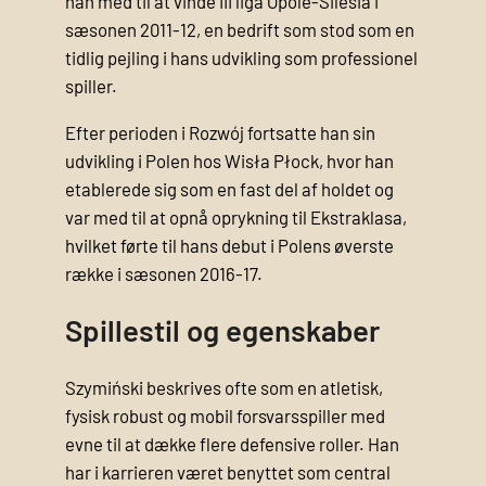
han med til at vinde III liga Opole-Silesia i
sæsonen 2011-12, en bedrift som stod som en
tidlig pejling i hans udvikling som professionel
spiller.
Efter perioden i Rozwój fortsatte han sin
udvikling i Polen hos Wisła Płock, hvor han
etablerede sig som en fast del af holdet og
var med til at opnå oprykning til Ekstraklasa,
hvilket førte til hans debut i Polens øverste
række i sæsonen 2016-17.
Spillestil og egenskaber
Szymiński beskrives ofte som en atletisk,
fysisk robust og mobil forsvarsspiller med
evne til at dække flere defensive roller. Han
har i karrieren været benyttet som central