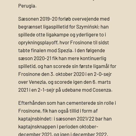
Perugia.
Sæsonen 2019-20 forløb overvejende med
begrænset ligaspilletid for Szymiński; han
spillede otte ligakampe og yderligere to i
oprykningsplayoff, hvor Frosinone til sidst
tabte finalen mod Spezia. I den følgende
sæson 2020-21 fik han mere kontinuerlig
spilletid, og han scorede sin første ligamål for
Frosinone den 3. oktober 2020 i en 2-0-sejr
over Venezia, og scorede igen den 6. marts
2021 i en 2-1-sejr på udebane mod Cosenza.
Efterhånden som han cementerede sin rolle i
Frosinone, fik han også tillid i form af
kaptajnsbindet: i sæsonen 2021/22 bar han
kaptajnsknappen i perioden oktober-
december 2021, og igen i december 2022,