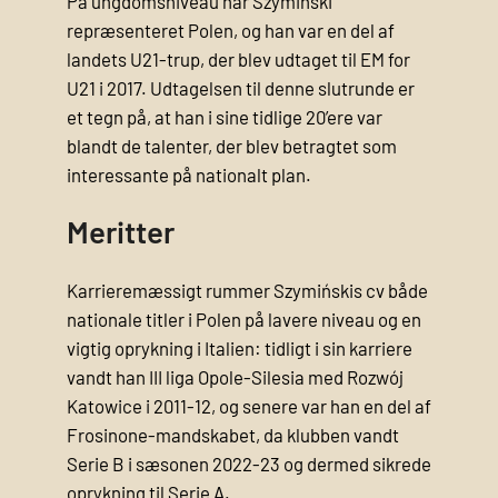
På ungdomsniveau har Szymiński
repræsenteret Polen, og han var en del af
landets U21-trup, der blev udtaget til EM for
U21 i 2017. Udtagelsen til denne slutrunde er
et tegn på, at han i sine tidlige 20’ere var
blandt de talenter, der blev betragtet som
interessante på nationalt plan.
Meritter
Karrieremæssigt rummer Szymińskis cv både
nationale titler i Polen på lavere niveau og en
vigtig oprykning i Italien: tidligt i sin karriere
vandt han III liga Opole-Silesia med Rozwój
Katowice i 2011-12, og senere var han en del af
Frosinone-mandskabet, da klubben vandt
Serie B i sæsonen 2022-23 og dermed sikrede
oprykning til Serie A.