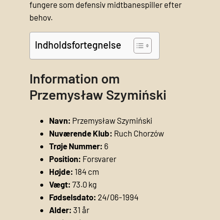
fungere som defensiv midtbanespiller efter
behov.
Indholdsfortegnelse
Information om
Przemysław Szymiński
Navn:
Przemysław Szymiński
Nuværende Klub:
Ruch Chorzów
Trøje Nummer:
6
Position:
Forsvarer
Højde:
184 cm
Vægt:
73.0 kg
Fødselsdato:
24/06-1994
Alder:
31 år