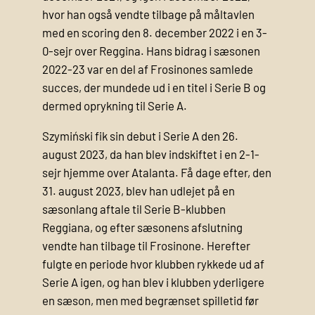
hvor han også vendte tilbage på måltavlen
med en scoring den 8. december 2022 i en 3-
0-sejr over Reggina. Hans bidrag i sæsonen
2022-23 var en del af Frosinones samlede
succes, der mundede ud i en titel i Serie B og
dermed oprykning til Serie A.
Szymiński fik sin debut i Serie A den 26.
august 2023, da han blev indskiftet i en 2-1-
sejr hjemme over Atalanta. Få dage efter, den
31. august 2023, blev han udlejet på en
sæsonlang aftale til Serie B-klubben
Reggiana, og efter sæsonens afslutning
vendte han tilbage til Frosinone. Herefter
fulgte en periode hvor klubben rykkede ud af
Serie A igen, og han blev i klubben yderligere
en sæson, men med begrænset spilletid før