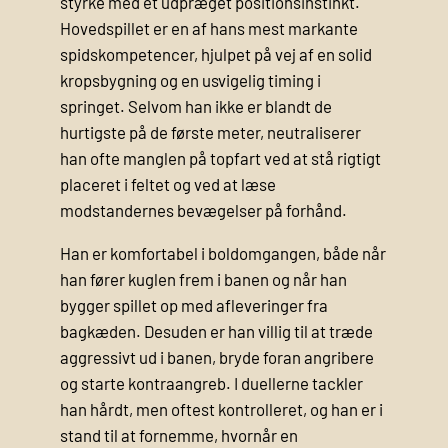
styrke med et udpræget positionsinstinkt.
Hovedspillet er en af hans mest markante
spidskompetencer, hjulpet på vej af en solid
kropsbygning og en usvigelig timing i
springet. Selvom han ikke er blandt de
hurtigste på de første meter, neutraliserer
han ofte manglen på topfart ved at stå rigtigt
placeret i feltet og ved at læse
modstandernes bevægelser på forhånd.
Han er komfortabel i boldomgangen, både når
han fører kuglen frem i banen og når han
bygger spillet op med afleveringer fra
bagkæden. Desuden er han villig til at træde
aggressivt ud i banen, bryde foran angribere
og starte kontraangreb. I duellerne tackler
han hårdt, men oftest kontrolleret, og han er i
stand til at fornemme, hvornår en