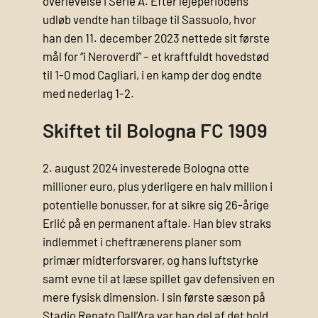
overlevelse i Serie A. Efter lejeperiodens
udløb vendte han tilbage til Sassuolo, hvor
han den 11. december 2023 nettede sit første
mål for “i Neroverdi” – et kraftfuldt hovedstød
til 1-0 mod Cagliari, i en kamp der dog endte
med nederlag 1-2.
Skiftet til Bologna FC 1909
2. august 2024 investerede Bologna otte
millioner euro, plus yderligere en halv million i
potentielle bonusser, for at sikre sig 26-årige
Erlić på en permanent aftale. Han blev straks
indlemmet i cheftrænerens planer som
primær midterforsvarer, og hans luftstyrke
samt evne til at læse spillet gav defensiven en
mere fysisk dimension. I sin første sæson på
Stadio Renato Dall’Ara var han del af det hold,