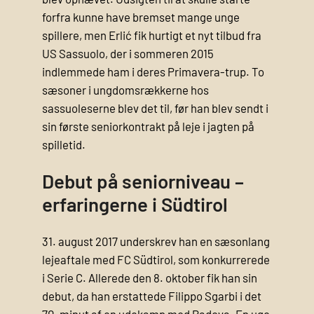
forfra kunne have bremset mange unge
spillere, men Erlić fik hurtigt et nyt tilbud fra
US Sassuolo, der i sommeren 2015
indlemmede ham i deres Primavera-trup. To
sæsoner i ungdomsrækkerne hos
sassuoleserne blev det til, før han blev sendt i
sin første seniorkontrakt på leje i jagten på
spilletid.
Debut på seniorniveau –
erfaringerne i Südtirol
31. august 2017 underskrev han en sæsonlang
lejeaftale med FC Südtirol, som konkurrerede
i Serie C. Allerede den 8. oktober fik han sin
debut, da han erstattede Filippo Sgarbi i det
70. minut af en udekamp mod Padova. En uge