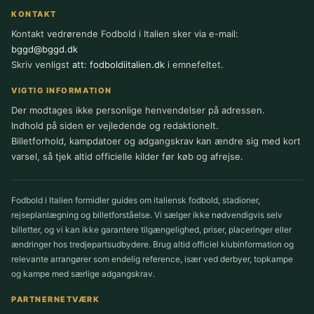
KONTAKT
Kontakt vedrørende Fodbold i Italien sker via e-mail:
bggd@bggd.dk
Skriv venligst
att: fodboldiitalien.dk
i emnefeltet.
VIGTIG INFORMATION
Der modtages ikke personlige henvendelser på adressen.
Indhold på siden er vejledende og redaktionelt.
Billetforhold, kampdatoer og adgangskrav kan ændre sig med kort
varsel, så tjek altid officielle kilder før køb og afrejse.
Fodbold i Italien formidler guides om italiensk fodbold, stadioner,
rejseplanlægning og billetforståelse. Vi sælger ikke nødvendigvis selv
billetter, og vi kan ikke garantere tilgængelighed, priser, placeringer eller
ændringer hos tredjepartsudbydere. Brug altid officiel klubinformation og
relevante arrangører som endelig reference, især ved derbyer, topkampe
og kampe med særlige adgangskrav.
PARTNERNETVÆRK