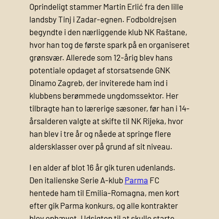
Oprindeligt stammer Martin Erlić fra den lille
landsby Tinj i Zadar-egnen. Fodboldrejsen
begyndte i den nærliggende klub NK Raštane,
hvor han tog de første spark på en organiseret
grønsvær. Allerede som 12-årig blev hans
potentiale opdaget af storsatsende GNK
Dinamo Zagreb, der inviterede ham ind i
klubbens berømmede ungdomssektor. Her
tilbragte han to lærerige sæsoner, før han i 14-
årsalderen valgte at skifte til NK Rijeka, hvor
han blev i tre år og nåede at springe flere
aldersklasser over på grund af sit niveau.
I en alder af blot 16 år gik turen udenlands.
Den italienske Serie A-klub
Parma
FC
hentede ham til Emilia-Romagna, men kort
efter gik Parma konkurs, og alle kontrakter
blev ophævet. Udsigten til at skulle starte