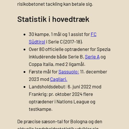
risikobetonet tackling kan betale sig.
Statistik i hovedtræk
30 kampe, 1 mål og 1 assist for
FC
Südtirol
i Serie C (2017-18).
Over 80 officielle optrædener for Spezia
inkludérende både Serie B,
Serie A
og
Coppa Italia, med 2 ligamål.
Første mål for
Sassuolo:
11. december
2023 mod
Cagliari.
Landsholdsdebut: 6. juni 2022 mod
Frankrig; pr. oktober 2024 flere
optrædener i Nations League og
testkampe.
De præcise sæson-tal for Bologna og den
aktuelle landsholdsstatistik udvikler sig