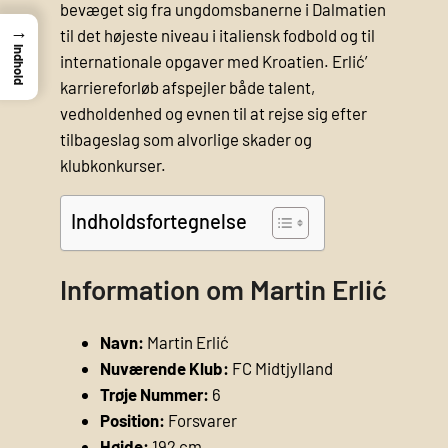
bevæget sig fra ungdomsbanerne i Dalmatien
→
til det højeste niveau i italiensk fodbold og til
Indhold
internationale opgaver med Kroatien. Erlić’
karriereforløb afspejler både talent,
vedholdenhed og evnen til at rejse sig efter
tilbageslag som alvorlige skader og
klubkonkurser.
Indholdsfortegnelse
Information om Martin Erlić
Navn:
Martin Erlić
Nuværende Klub:
FC Midtjylland
Trøje Nummer:
6
Position:
Forsvarer
Højde:
192 cm