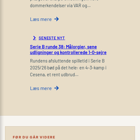
dommerkendelser via VAR og…
Læs mere
SENESTE NYT
Serie B runde 38: Målorgier, sene
udligninger og kontrollerede 1-0-sejre
Rundens afsluttende spilletid i Serie B
2025/26 bød på det hele: en 4-3-kamp i
Cesena, et rent udbrud…
Læs mere
FØR DU GÅR VIDERE