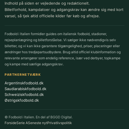
Indhold på siden er vejledende og redaktionelt.
Billetforhold, kampdatoer og adgangskrav kan ændre sig med kort
varsel, så tjek altid officielle kilder før køb og afrejse.
Fodbold i Italien formidler guides om italiensk fodbold, stadioner,
rejseplanlægning og billetforståelse. Vi sælger ikke nødvendigvis selv
billetter, og vi kan ikke garantere tilgængelighed, priser, placeringer eller
ændringer hos tredjepartsudbydere. Brug altid officiel klubinformation og
relevante arrangører som endelig reference, især ved derbyer, topkampe
og kampe med særlige adgangskrav.
PARTNERNETVÆRK
Argentinskfodbold.dk
Saudiarabiskfodbold.dk
Schweiziskfodbold.dk
Østrigskfodbold.dk
© Fodbold i Italien. En del af BGGD Digital.
Forside
Serie A
Seneste nyt
Privatlivspolitik