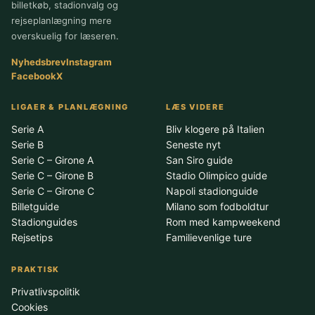
billetkøb, stadionvalg og
rejseplanlægning mere
overskuelig for læseren.
Nyhedsbrev
Instagram
Facebook
X
LIGAER & PLANLÆGNING
LÆS VIDERE
Serie A
Bliv klogere på Italien
Serie B
Seneste nyt
Serie C – Girone A
San Siro guide
Serie C – Girone B
Stadio Olimpico guide
Serie C – Girone C
Napoli stadionguide
Billetguide
Milano som fodboldtur
Stadionguides
Rom med kampweekend
Rejsetips
Familievenlige ture
PRAKTISK
Privatlivspolitik
Cookies