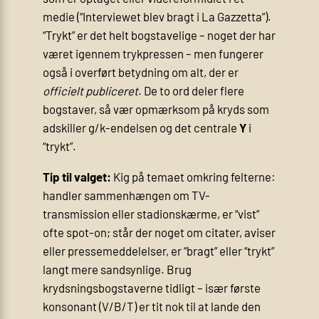
medie (“Interviewet blev bragt i La Gazzetta”).
“Trykt” er det helt bogstavelige – noget der har
været igennem trykpressen – men fungerer
også i overført betydning om alt, der er
officielt publiceret
. De to ord deler flere
bogstaver, så vær opmærksom på kryds som
adskiller g/k-endelsen og det centrale
Y
i
“trykt”.
Tip til valget:
Kig på temaet omkring felterne:
handler sammenhængen om TV-
transmission eller stadion­skærme, er “vist”
ofte spot-on; står der noget om citater, aviser
eller presse­meddelelser, er “bragt” eller “trykt”
langt mere sandsynlige. Brug
krydsningsbogstaverne tidligt – især første
konsonant (V/B/T) er tit nok til at lande den