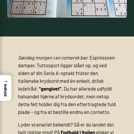
Søndag morgen i en romersk bar.
Espressoen
damper, Tuttosport ligger slået op, og ved
siden af din Serie A-optakt frister den
→
italienske krydsord med én enkelt, drilsk
Indhold
ledetråd:
“gengivet”.
Du har allerede udfyldt
halvandet hjørne af krydsordet, men netop
dette felt holder dig fra den eftertragtede fuld
plade – og fra at bestille endnu en cornetto.
Lyder scenariet bekendt? Så er du landet det
helt rigtige sted! På
Fodbold i Italien
elsker vi