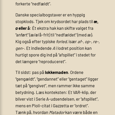
forkerte “nedfældt”.
Danske specialbogstaver er en hyppig
stopklods. Tjek om krydsordet har plads til
æ,
ø eller å
: Ét ekstra hak kan skifte valget fra
“anført” (æ/ø/å-frit) til “nedfældet” (med æ).
Kig også efter typiske
forled
, især
af-, op-, re-,
gen-
. Et indledende
A
i lodret position kan
hurtigt spore dig ind på “afspillet” i stedet for
det længere “reproduceret”.
Til sidst: pas på
lokkemaden
. Ordene
“gengældt”, “gendannet” eller “gentaget” ligger
tæt på “gengivet”, men rammer ikke samme
betydning. Læs konteksten: Et VAR-klip, der
bliver vist i Serie A-udsendelsen, er “afspillet”,
mens en Pioli-citat i Gazzetta er “ordret”.
Tænk på, hvordan
Matador
kan være både en