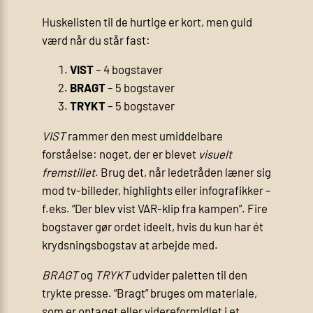
Huskelisten til de hurtige er kort, men guld
værd når du står fast:
VIST
– 4 bogstaver
BRAGT
– 5 bogstaver
TRYKT
– 5 bogstaver
VIST
rammer den mest umiddelbare
forståelse: noget, der er blevet
visuelt
fremstillet
. Brug det, når ledetråden læner sig
mod tv-billeder, highlights eller infografikker –
f.eks. “Der blev vist VAR-klip fra kampen”. Fire
bogstaver gør ordet ideelt, hvis du kun har ét
krydsningsbogstav at arbejde med.
BRAGT
og
TRYKT
udvider paletten til den
trykte presse. “Bragt” bruges om materiale,
som er optaget eller videre­formidlet i et