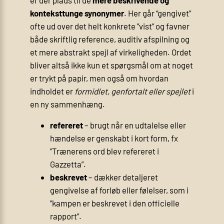
konteksttunge synonymer
. Her går “gengivet”
ofte ud over det helt konkrete ”vist” og favner
både skriftlig reference, auditiv afspilning og
et mere abstrakt spejl af virkeligheden. Ordet
bliver altså ikke kun et spørgsmål om at noget
er trykt på papir, men også om hvordan
indholdet er
formidlet, genfortalt eller spejlet
i
en ny sammenhæng.
refereret
– brugt når en udtalelse eller
hændelse er genskabt i kort form, fx
”Trænerens ord blev refereret i
Gazzetta”.
beskrevet
– dækker detaljeret
gengivelse af forløb eller følelser, som i
”kampen er beskrevet i den officielle
rapport”.