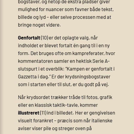
bogstaver, og netop de ekstra pladser giver
mulighed for nuancer som favner både tekst,
billede og lyd – eller selve processen med at
bringe noget videre.
Genfortalt
(10) er det oplagte valg, når
indholdet er blevet fortalt én gang til i en ny
form. Det bruges ofte om kampreferater, hvor
kommentatoren samler en hektisk Serie A-
slutspurt i et overblik: ”Kampen er genfortalt i
Gazzetta i dag.” Er der krydsningsbogstaver
som
i starten eller
til slut, er du godt på vej.
Når krydsordet trækker tråde til fotos, grafik
eller en klassisk taktik-tavle, kommer
illustreret
(11) ind i billedet. Her er gengivelsen
visuelt forankret – præcis som når italienske
aviser viser pile og streger oven på