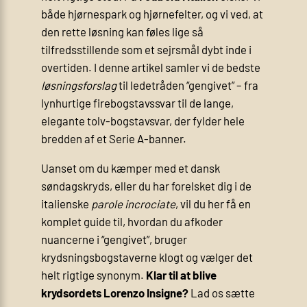
både hjørnespark og hjørnefelter, og vi ved, at
den rette løsning kan føles lige så
tilfredsstillende som et sejrsmål dybt inde i
overtiden. I denne artikel samler vi de bedste
løsningsforslag
til ledetråden “gengivet” – fra
lynhurtige firebogstavssvar til de lange,
elegante tolv-bogstavsvar, der fylder hele
bredden af et Serie A-banner.
Uanset om du kæmper med et dansk
søndagskryds, eller du har forelsket dig i de
italienske
parole incrociate
, vil du her få en
komplet guide til, hvordan du afkoder
nuancerne i “gengivet”, bruger
krydsningsbogstaverne klogt og vælger det
helt rigtige synonym.
Klar til at blive
krydsordets Lorenzo Insigne?
Lad os sætte