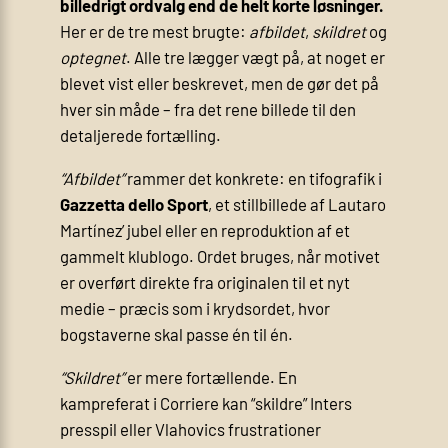
billedrigt ordvalg end de helt korte løsninger.
Her er de tre mest brugte:
afbildet
,
skildret
og
optegnet
. Alle tre lægger vægt på, at noget er
blevet vist eller beskrevet, men de gør det på
hver sin måde – fra det rene billede til den
detaljerede fortælling.
“Afbildet”
rammer det konkrete: en tifografik i
Gazzetta dello Sport
, et stillbillede af Lautaro
Martínez’ jubel eller en reproduktion af et
gammelt klublogo. Ordet bruges, når motivet
er overført direkte fra originalen til et nyt
medie – præcis som i krydsordet, hvor
bogstaverne skal passe én til én.
“Skildret”
er mere fortællende. En
kampreferat i Corriere kan “skildre” Inters
presspil eller Vlahovics frustrationer