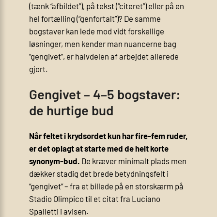
(tænk “afbildet”), på tekst (“citeret”) eller på en
hel fortælling (“genfortalt”)? De samme
bogstaver kan lede mod vidt forskellige
løsninger, men kender man nuancerne bag
“gengivet”, er halvdelen af arbejdet allerede
gjort.
Gengivet – 4–5 bogstaver:
de hurtige bud
Når feltet i krydsordet kun har fire-fem ruder,
er det oplagt at starte med de helt korte
synonym-bud.
De kræver minimalt plads men
dækker stadig det brede betydnings­felt i
“gengivet” – fra et billede på en storskærm på
Stadio Olimpico til et citat fra Luciano
Spalletti i avisen.