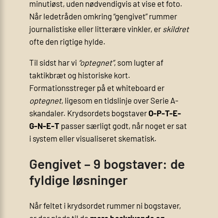
minutiøst, uden nødvendigvis at vise et foto.
Når ledetråden omkring “gengivet” rummer
journalistiske eller litterære vinkler, er
skildret
ofte den rigtige hylde.
Til sidst har vi
“optegnet”
, som lugter af
taktikbræt og historiske kort.
Formationsstreger på et whiteboard er
optegnet
, ligesom en tidslinje over Serie A-
skandaler. Krydsordets bogstaver
O-P-T-E-
G-N-E-T
passer særligt godt, når noget er sat
i system eller visualiseret skematisk.
Gengivet – 9 bogstaver: de
fyldige løsninger
Når feltet i krydsordet rummer ni bogstaver,
er der plads til de
mere beskrivende og