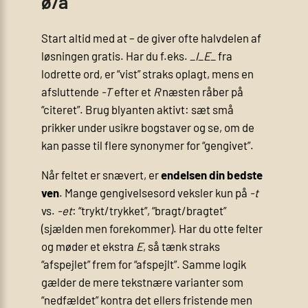
ø/å
Start altid med at
– de giver ofte halvdelen af
løsningen gratis. Har du f.eks.
_I_E_
fra
lodrette ord, er “vist” straks oplagt, mens en
afsluttende
-T
efter et
R
næsten råber på
“citeret”. Brug blyanten aktivt: sæt små
prikker under usikre bogstaver og se, om de
kan passe til flere synonymer for “gengivet”.
Når feltet er snævert, er
endelsen din bedste
ven
. Mange gengivelsesord veksler kun på
-t
vs.
-et
: “trykt/trykket”, “bragt/bragtet”
(sjælden men forekommer). Har du otte felter
og møder et ekstra
E
, så tænk straks
“afspejlet” frem for “afspejlt”. Samme logik
gælder de mere tekstnære varianter som
“nedfældet” kontra det ellers fristende men