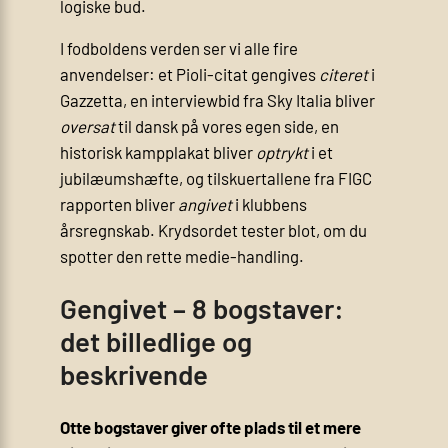
logiske bud.
I fodboldens verden ser vi alle fire
anvendelser: et Pioli-citat gengives
citeret
i
Gazzetta, en interviewbid fra Sky Italia bliver
oversat
til dansk på vores egen side, en
historisk kampplakat bliver
optrykt
i et
jubilæumshæfte, og tilskuertallene fra FIGC
rapporten bliver
angivet
i klubbens
årsregnskab. Krydsordet tester blot, om du
spotter den rette medie-handling.
Gengivet – 8 bogstaver:
det billedlige og
beskrivende
Otte bogstaver giver ofte plads til et mere