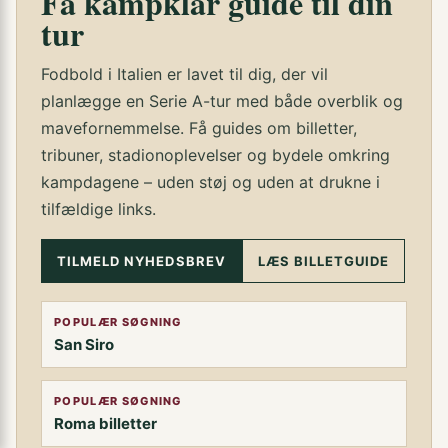
Få kampklar guide til din
tur
Fodbold i Italien er lavet til dig, der vil
planlægge en Serie A-tur med både overblik og
mavefornemmelse. Få guides om billetter,
tribuner, stadionoplevelser og bydele omkring
kampdagene – uden støj og uden at drukne i
tilfældige links.
TILMELD NYHEDSBREV
LÆS BILLETGUIDE
POPULÆR SØGNING
San Siro
POPULÆR SØGNING
Roma billetter