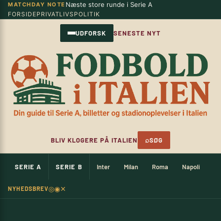
Næste store runde i Serie A
MATCHDAY NOTE
Spring
×
FORSIDE
PRIVATLIVSPOLITIK
til
indhold
UDFORSK
SENESTE NYT
⌕
BLIV KLOGERE PÅ ITALIEN
SØG
SERIE A
SERIE B
Inter
Milan
Roma
Napoli
Ju
◎
◉
✕
NYHEDSBREV