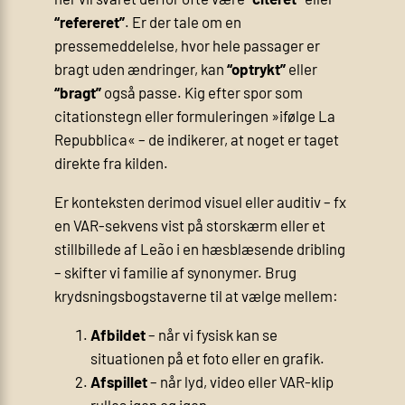
“refereret”
. Er der tale om en
pressemeddelelse, hvor hele passager er
bragt uden ændringer, kan
“optrykt”
eller
“bragt”
også passe. Kig efter spor som
citationstegn eller formuleringen »ifølge La
Repubblica« – de indikerer, at noget er taget
direkte fra kilden.
Er konteksten derimod visuel eller auditiv – fx
en VAR-sekvens vist på storskærm eller et
stillbillede af Leão i en hæsblæsende dribling
– skifter vi familie af synonymer. Brug
krydsningsbogstaverne til at vælge mellem:
Afbildet
– når vi fysisk kan se
situationen på et foto eller en grafik.
Afspillet
– når lyd, video eller VAR-klip
rulles igen og igen.