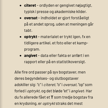
citeret
– ordlyden er gengivet nøjagtigt,
typisk i presse og akademiske kilder.
oversat
– indholdet er gjort forståeligt
på et andet sprog, uden at meningen går
tabt.
optrykt
– materialet er trykt igen, fx en
tidligere artikel, et foto eller et kamp­
program.
angivet
– data eller fakta er anført i en
rapport eller på en statistik­oversigt.
Alle fire ord passer på syv bogstaver, men
deres begyndelses- og slutbogstaver
adskiller sig: “c” i
citeret
, “o” i
oversat
, “op” som
forled i
optrykt
, og det bløde “et” i
angivet
. Har
du fx allerede fået et
T
som tredje bogstav fra
en krydsning, er
optrykt
straks det mest