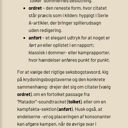
“tolker” dommernes beslutning.
ordret
– den reneste form, hvor citatet
står præcis som i kilden; hyppigt i Serie
A-artikler, der bringer spillerudsagn
uden redigering.
anført
– et elegant udtryk for at noget er
ført an
eller oplistet i en rapport;
klassisk i dommer- eller kamprapporter,
hvor hændelser anføres punkt for punkt.
For at vælge det rigtige seksbogstavsord, kig
på krydsningsbogstaverne og den konkrete
sammenhæng: drejer det sig om citater (vælg
ordret
), om en fortolket passage fra
“Matador”-soundtracket (
tolket
), eller om en
kampfakta-sektion (
anført
). Husk også, at
endelserne
-et
og placeringen af konsonanter
kan afgøre kampen, når de øvrige svar i