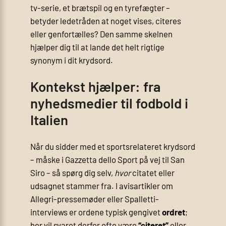
tv-serie, et brætspil og en tyrefægter –
betyder ledetråden at noget vises, citeres
eller genfortælles? Den samme skelnen
hjælper dig til at lande det helt rigtige
synonym i dit krydsord.
Kontekst hjælper: fra
nyhedsmedier til fodbold i
Italien
Når du sidder med et sportsrelateret krydsord
– måske i Gazzetta dello Sport på vej til San
Siro – så spørg dig selv,
hvor
citatet eller
udsagnet stammer fra. I avisartikler om
Allegri-pressemøder eller Spalletti-
interviews er ordene typisk gengivet
ordret
;
her vil svaret derfor ofte være
“citeret”
eller