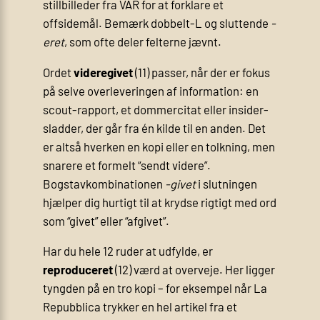
stillbilleder fra VAR for at forklare et
offsidemål. Bemærk dobbelt-L og sluttende
-
eret
, som ofte deler felterne jævnt.
Ordet
videregivet
(11) passer, når der er fokus
på selve overleveringen af information: en
scout-rapport, et dommercitat eller insider-
sladder, der går fra én kilde til en anden. Det
er altså hverken en kopi eller en tolkning, men
snarere et formelt “sendt videre”.
Bogstavkombinationen
‐givet
i slutningen
hjælper dig hurtigt til at krydse rigtigt med ord
som “givet” eller “afgivet”.
Har du hele 12 ruder at udfylde, er
reproduceret
(12) værd at overveje. Her ligger
tyngden på en tro kopi – for eksempel når La
Repubblica trykker en hel artikel fra et