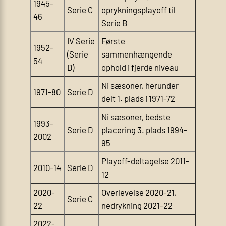
1945-
Serie C
oprykningsplayoff til
46
Serie B
IV Serie
Første
1952-
(Serie
sammenhængende
54
D)
ophold i fjerde niveau
Ni sæsoner, herunder
1971-80
Serie D
delt 1. plads i 1971-72
Ni sæsoner, bedste
1993-
Serie D
placering 3. plads 1994-
2002
95
Playoff-deltagelse 2011-
2010-14
Serie D
12
2020-
Overlevelse 2020-21,
Serie C
22
nedrykning 2021-22
2022-