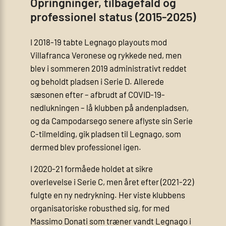
Opringninger, tilbagefald og
professionel status (2015-2025)
I 2018-19 tabte Legnago playouts mod
Villafranca Veronese og rykkede ned, men
blev i sommeren 2019 administrativt reddet
og beholdt pladsen i Serie D. Allerede
sæsonen efter – afbrudt af COVID-19-
nedlukningen – lå klubben på andenpladsen,
og da Campodarsego senere aflyste sin Serie
C-tilmelding, gik pladsen til Legnago, som
dermed blev professionel igen.
I 2020-21 formåede holdet at sikre
overlevelse i Serie C, men året efter (2021-22)
fulgte en ny nedrykning. Her viste klubbens
organisatoriske robusthed sig, for med
Massimo Donati som træner vandt Legnago i