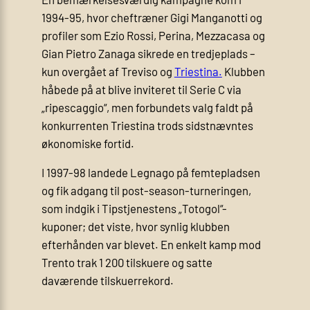
1994-95, hvor cheftræner Gigi Manganotti og
profiler som Ezio Rossi, Perina, Mezzacasa og
Gian Pietro Zanaga sikrede en tredjeplads –
kun overgået af Treviso og
Triestina.
Klubben
håbede på at blive inviteret til Serie C via
„ripescaggio“, men forbundets valg faldt på
konkurrenten Triestina trods sidstnævntes
økonomiske fortid.
I 1997-98 landede Legnago på femtepladsen
og fik adgang til post-season-turneringen,
som indgik i Tipstjenestens „Totogol“-
kuponer; det viste, hvor synlig klubben
efterhånden var blevet. En enkelt kamp mod
Trento trak 1 200 tilskuere og satte
daværende tilskuerrekord.