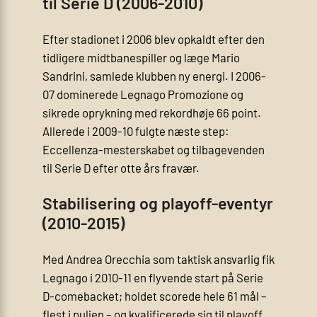
til Serie D (2006-2010)
Efter stadionet i 2006 blev opkaldt efter den
tidligere midtbanespiller og læge Mario
Sandrini, samlede klubben ny energi. I 2006-
07 dominerede Legnago Promozione og
sikrede oprykning med rekordhøje 66 point.
Allerede i 2009-10 fulgte næste step:
Eccellenza-mesterskabet og tilbagevenden
til Serie D efter otte års fravær.
Stabilisering og playoff-eventyr
(2010-2015)
Med Andrea Orecchia som taktisk ansvarlig fik
Legnago i 2010-11 en flyvende start på Serie
D-comebacket; holdet scorede hele 61 mål –
flest i puljen – og kvalificerede sig til playoff.