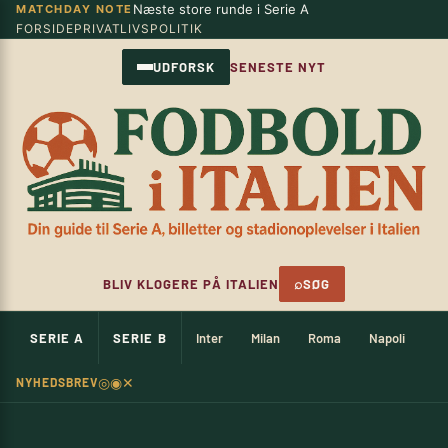
Næste store runde i Serie A
MATCHDAY NOTE
Spring
×
FORSIDE
PRIVATLIVSPOLITIK
til
indhold
UDFORSK
SENESTE NYT
⌕
BLIV KLOGERE PÅ ITALIEN
SØG
SERIE A
SERIE B
Inter
Milan
Roma
Napoli
Ju
◎
◉
✕
NYHEDSBREV