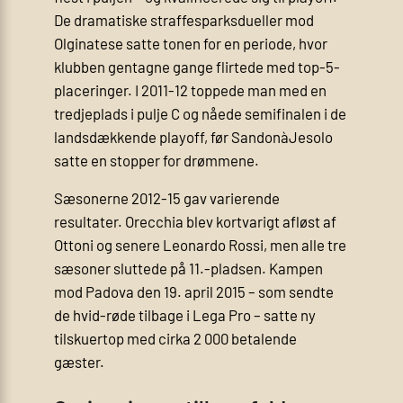
De dramatiske straffesparksdueller mod
Olginatese satte tonen for en periode, hvor
klubben gentagne gange flirtede med top-5-
placeringer. I 2011-12 toppede man med en
tredjeplads i pulje C og nåede semifinalen i de
landsdækkende playoff, før SandonàJesolo
satte en stopper for drømmene.
Sæsonerne 2012-15 gav varierende
resultater. Orecchia blev kortvarigt afløst af
Ottoni og senere Leonardo Rossi, men alle tre
sæsoner sluttede på 11.-pladsen. Kampen
mod Padova den 19. april 2015 – som sendte
de hvid-røde tilbage i Lega Pro – satte ny
tilskuertop med cirka 2 000 betalende
gæster.