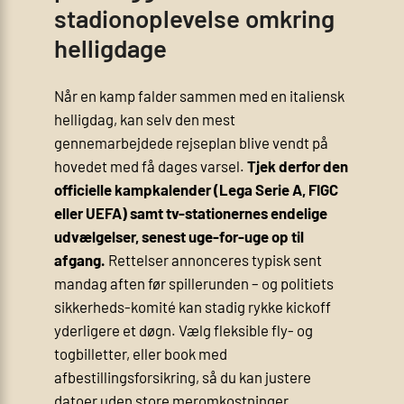
stadionoplevelse omkring
helligdage
Når en kamp falder sammen med en italiensk
helligdag, kan selv den mest
gennemarbejdede rejseplan blive vendt på
hovedet med få dages varsel.
Tjek derfor den
officielle kampkalender (Lega Serie A, FIGC
eller UEFA) samt tv-stationernes endelige
udvælgelser, senest uge-for-uge op til
afgang.
Rettelser annonceres typisk sent
mandag aften før spillerunden – og politiets
sikkerheds-komité kan stadig rykke kickoff
yderligere et døgn. Vælg fleksible fly- og
togbilletter, eller book med
afbestillingsforsikring, så du kan justere
datoer uden store meromkostninger.