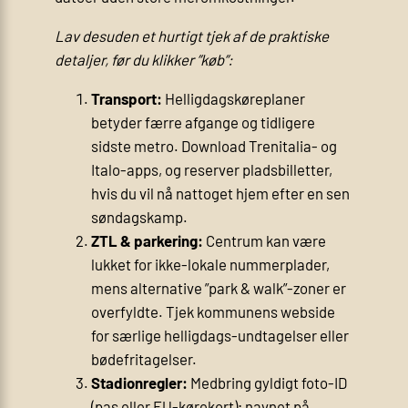
Lav desuden et hurtigt tjek af de praktiske
detaljer, før du klikker ”køb”:
Transport:
Helligdagskøreplaner
betyder færre afgange og tidligere
sidste metro. Download Trenitalia- og
Italo-apps, og reserver pladsbilletter,
hvis du vil nå nattoget hjem efter en sen
søndagskamp.
ZTL & parkering:
Centrum kan være
lukket for ikke-lokale nummerplader,
mens alternative ”park & walk”-zoner er
overfyldte. Tjek kommunens webside
for særlige helligdags-undtagelser eller
bødefritagelser.
Stadionregler:
Medbring gyldigt foto-ID
(pas eller EU-kørekort); navnet på