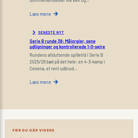
dommerkendelser via VAR og…
Læs mere
SENESTE NYT
Serie B runde 38: Målorgier, sene
udligninger og kontrollerede 1-0-sejre
Rundens afsluttende spilletid i Serie B
2025/26 bød på det hele: en 4-3-kamp i
Cesena, et rent udbrud…
Læs mere
FØR DU GÅR VIDERE