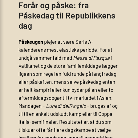
Forår og påske: fra
Påskedag til Republikkens
dag
Påskeugen
plejer at være Serie A-
kalenderens mest elastiske periode. For at
undgå sammenfald med
Messa di Pasqua
i
Vatikanet og de store familie­middage lægger
ligaen som regel en fuld runde på langfredag
eller påskaften, mens selve påskedag enten
er helt kampfri eller kun byder på én eller to
eftermiddags­opgør til tv-markedet i Asien.
Mandagen –
Lunedì dell’Angelo
– bruges af og
til til en enkelt udskudt kamp eller til Coppa
Italia-semifinaler. Resultatet er, at du som
tilskuer ofte får flere dagskampe at vælge
imellem før søndagen, men til gengæld kan