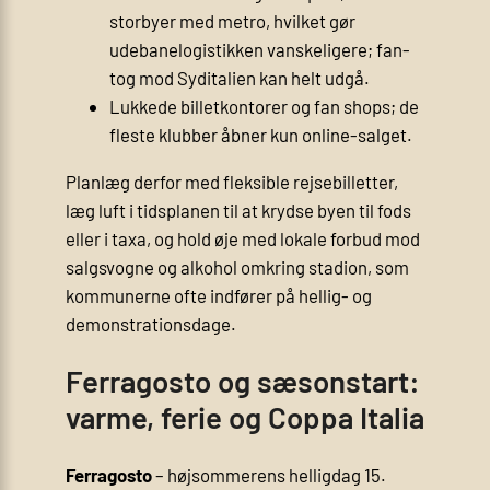
storbyer med metro, hvilket gør
udebane­logistikken vanskeligere; fan­
tog mod Syditalien kan helt udgå.
Lukkede billetkontorer og fan shops; de
fleste klubber åbner kun online-salget.
Planlæg derfor med fleksible rejse­billetter,
læg luft i tids­planen til at krydse byen til fods
eller i taxa, og hold øje med lokale forbud mod
salgs­vogne og alkohol omkring stadion, som
kommunerne ofte indfører på hellig- og
demonstrations­dage.
Ferragosto og sæsonstart:
varme, ferie og Coppa Italia
Ferragosto
– højsommerens helligdag 15.