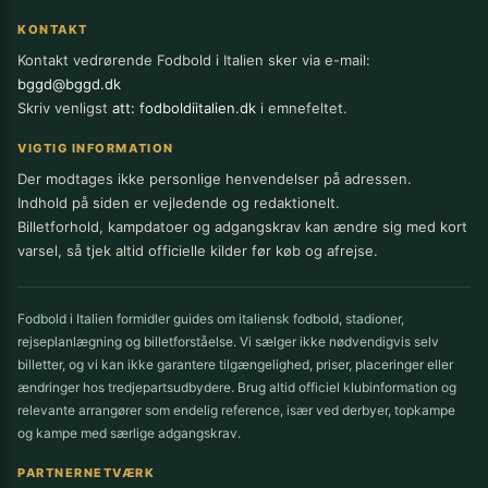
KONTAKT
Kontakt vedrørende Fodbold i Italien sker via e-mail:
bggd@bggd.dk
Skriv venligst
att: fodboldiitalien.dk
i emnefeltet.
VIGTIG INFORMATION
Der modtages ikke personlige henvendelser på adressen.
Indhold på siden er vejledende og redaktionelt.
Billetforhold, kampdatoer og adgangskrav kan ændre sig med kort
varsel, så tjek altid officielle kilder før køb og afrejse.
Fodbold i Italien formidler guides om italiensk fodbold, stadioner,
rejseplanlægning og billetforståelse. Vi sælger ikke nødvendigvis selv
billetter, og vi kan ikke garantere tilgængelighed, priser, placeringer eller
ændringer hos tredjepartsudbydere. Brug altid officiel klubinformation og
relevante arrangører som endelig reference, især ved derbyer, topkampe
og kampe med særlige adgangskrav.
PARTNERNETVÆRK