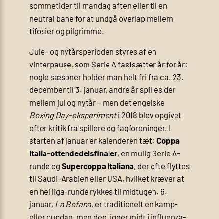
sommetider til mandag aften eller til en
neutral bane for at undgå overlap mellem
tifosier og pilgrimme.
Jule- og nytårsperioden styres af en
vinterpause, som Serie A fastsætter år for år:
nogle sæsoner holder man helt fri fra ca. 23.
december til 3. januar, andre år spilles der
mellem jul og nytår – men det engelske
Boxing Day-eksperiment
i 2018 blev opgivet
efter kritik fra spillere og fagforeninger. I
starten af januar er kalenderen tæt:
Coppa
Italia-ottendedelsfinaler
, en mulig Serie A-
runde og
Supercoppa Italiana
, der ofte flyttes
til Saudi-Arabien eller USA, hvilket kræver at
en hel liga-runde rykkes til midtugen. 6.
januar,
La Befana
, er traditionelt en kamp-
eller cupdag, men den ligger midt i influenza­