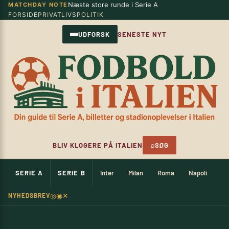
Næste store runde i Serie A
MATCHDAY NOTE
Spring
×
FORSIDE
PRIVATLIVSPOLITIK
til
indhold
UDFORSK
SENESTE NYT
⌕
BLIV KLOGERE PÅ ITALIEN
SØG
SERIE A
SERIE B
Inter
Milan
Roma
Napoli
Ju
◎
◉
✕
NYHEDSBREV