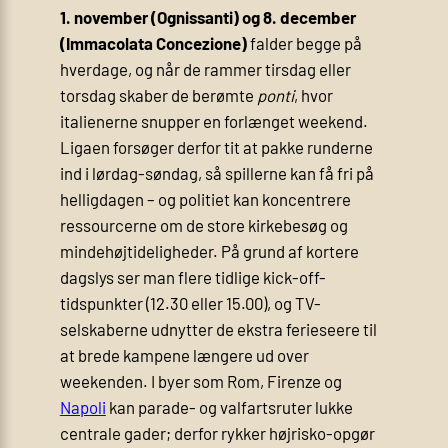
1. november (Ognissanti) og 8. december
(Immacolata Concezione)
falder begge på
hverdage, og når de rammer tirsdag eller
torsdag skaber de berømte
ponti
, hvor
italienerne snupper en forlænget weekend.
Ligaen forsøger derfor tit at pakke runderne
ind i lørdag-søndag, så spillerne kan få fri på
helligdagen – og politiet kan koncentrere
ressourcerne om de store kirkebesøg og
mindehøjtideligheder. På grund af kortere
dagslys ser man flere tidlige kick-off-
tidspunkter (12.30 eller 15.00), og TV-
selskaberne udnytter de ekstra ferie­seere til
at brede kampene længere ud over
weekenden. I byer som Rom, Firenze og
Napoli
kan parade- og valfartsruter lukke
centrale gader; derfor rykker højrisko-opgør