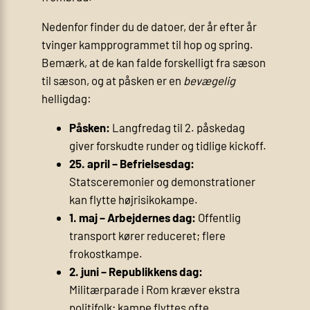
Nedenfor finder du de datoer, der år efter år
tvinger kampprogrammet til hop og spring.
Bemærk, at de kan falde forskelligt fra sæson
til sæson, og at påsken er en
bevægelig
helligdag:
Påsken:
Langfredag til 2. påskedag
giver forskudte runder og tidlige kickoff.
25. april – Befrielsesdag:
Statsceremonier og demonstrationer
kan flytte højrisikokampe.
1. maj – Arbejdernes dag:
Offentlig
transport kører reduceret; flere
frokostkampe.
2. juni – Republikkens dag:
Militærparade i Rom kræver ekstra
politifolk; kampe flyttes ofte.