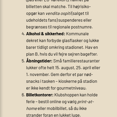
billetten skal matche. Til højrisiko-
opgør kan
vendita ospiti
(salget til
udeholdets fans) suspenderes eller
begrænses til regionale postnumre.
Alkohol & sikkerhed:
Kommunale
dekret kan forbyde glasflasker og lukke
barer tidligt omkring stadionet. Hav en
plan B, hvis du vil fejre sejren bagefter.
Åbningstider:
Små familierestauranter
lukker ofte helt 15. august, 25. april eller
1. november. Gem derfor et par nød-
snacks i tasken – kioskerne på stadion
er ikke kendt for gourmetniveau.
Billetkontorer:
Klubshoppen kan holde
ferie – bestil online og vælg
print-at-
home
eller mobilbillet, så du ikke
strander foran en lukket luge.