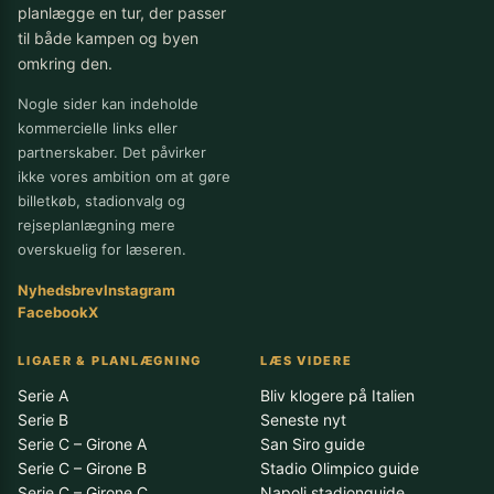
planlægge en tur, der passer
til både kampen og byen
omkring den.
Nogle sider kan indeholde
kommercielle links eller
partnerskaber. Det påvirker
ikke vores ambition om at gøre
billetkøb, stadionvalg og
rejseplanlægning mere
overskuelig for læseren.
Nyhedsbrev
Instagram
Facebook
X
LIGAER & PLANLÆGNING
LÆS VIDERE
Serie A
Bliv klogere på Italien
Serie B
Seneste nyt
Serie C – Girone A
San Siro guide
Serie C – Girone B
Stadio Olimpico guide
Serie C – Girone C
Napoli stadionguide