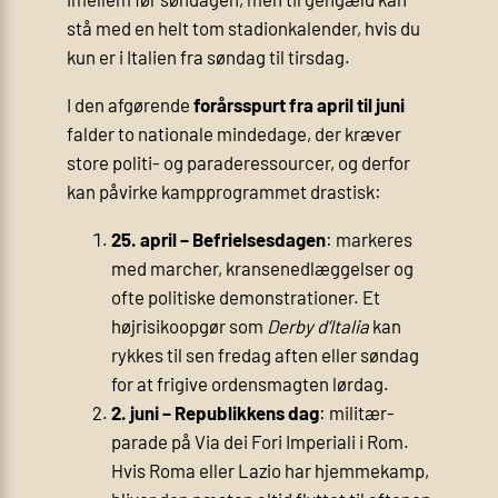
stå med en helt tom stadion­kalender, hvis du
kun er i Italien fra søndag til tirsdag.
I den afgørende
forårs­spurt fra april til juni
falder to nationale mindedage, der kræver
store politi­- og parade­ressourcer, og derfor
kan påvirke kampprogrammet drastisk:
25. april – Befrielsesdagen
: markeres
med marcher, kranse­nedlæggelser og
ofte politiske demonstrationer. Et
højrisiko­opgør som
Derby d’Italia
kan
rykkes til sen fredag aften eller søndag
for at frigive ordens­magten lørdag.
2. juni – Republikkens dag
: militær­
parade på Via dei Fori Imperiali i Rom.
Hvis Roma eller Lazio har hjemmekamp,