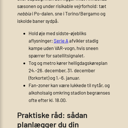
sæsonen og under risikable vejrforhold: tæt
nebbia
i Po-dalen, sne i Torino/Bergamo og
iskolde baner sydpå.
Hold øje med sidste-øjebliks
aflysninger;
Serie A
afvikler stadig
kampe uden VAR-vogn, hvis sneen
spærrer for satellitsignalet.
Tog og metro kører helligdagskøreplan
24.-26. december, 31. december
(forkortet) og 1.-6. januar.
Fan-zoner kan være lukkede til nytår, og
alkohol­salg omkring stadion begrænses
ofte efter kl. 18.00.
Praktiske råd: sådan
planlægger du din