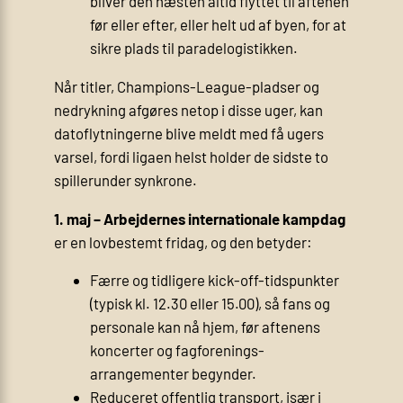
bliver den næsten altid flyttet til aftenen
før eller efter, eller helt ud af byen, for at
sikre plads til parade­logistikken.
Når titler, Champions-League-pladser og
nedrykning afgøres netop i disse uger, kan
dato­flytningerne blive meldt med få ugers
varsel, fordi ligaen helst holder de sidste to
spillerunder synkrone.
1. maj – Arbejdernes internationale kampdag
er en lovbestemt fridag, og den betyder:
Færre og tidligere kick-off-tidspunkter
(typisk kl. 12.30 eller 15.00), så fans og
personale kan nå hjem, før aftenens
koncerter og fagforenings­
arrangementer begynder.
Reduceret offentlig transport, især i