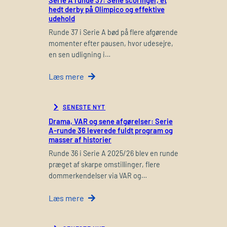
Serie A runde 37: Sene scoringer, et
hedt derby på Olimpico og effektive
udehold
Runde 37 i Serie A bød på flere afgørende
momenter efter pausen, hvor udesejre,
en sen udligning i…
Læs mere
SENESTE NYT
Drama, VAR og sene afgørelser: Serie
A-runde 36 leverede fuldt program og
masser af historier
Runde 36 i Serie A 2025/26 blev en runde
præget af skarpe omstillinger, flere
dommerkendelser via VAR og…
Læs mere