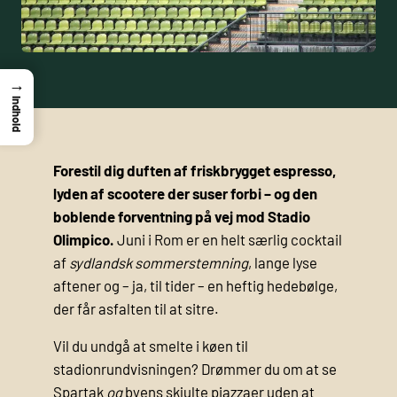
→
Indhold
Forestil dig duften af friskbrygget espresso,
lyden af scootere der suser forbi – og den
boblende forventning på vej mod Stadio
Olimpico.
Juni i Rom er en helt særlig cocktail
af
sydlandsk sommerstemning
, lange lyse
aftener og – ja, til tider – en heftig hedebølge,
der får asfalten til at sitre.
Vil du undgå at smelte i køen til
stadionrundvisningen? Drømmer du om at se
Spartak
og
byens skjulte piazzaer uden at