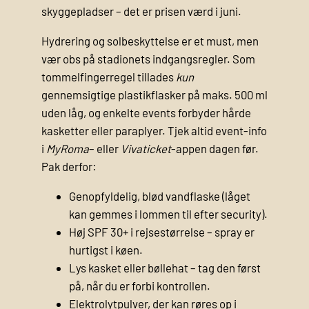
skyggepladser – det er prisen værd i juni.
Hydrering og solbeskyttelse er et must, men
vær obs på stadionets indgangsregler. Som
tommelfingerregel tillades
kun
gennemsigtige plastikflasker på maks. 500 ml
uden låg, og enkelte events forbyder hårde
kasketter eller paraplyer. Tjek altid event-info
i
MyRoma
– eller
Vivaticket
-appen dagen før.
Pak derfor:
Genopfyldelig, blød vandflaske (låget
kan gemmes i lommen til efter security).
Høj SPF 30+ i rejsestørrelse – spray er
hurtigst i køen.
Lys kasket eller bøllehat – tag den først
på, når du er forbi kontrollen.
Elektrolytpulver, der kan røres op i