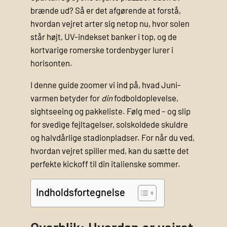
brænde ud? Så er det afgørende at forstå,
hvordan vejret arter sig netop nu, hvor solen
står højt, UV-indekset banker i top, og de
kortvarige romerske tordenbyger lurer i
horisonten.
I denne guide zoomer vi ind på, hvad Juni-
varmen betyder for
din
fodboldoplevelse,
sightseeing og pakkeliste. Følg med – og slip
for svedige fejltagelser, solskoldede skuldre
og halvdårlige stadionpladser. For når du ved,
hvordan vejret spiller med, kan du sætte det
perfekte kickoff til din italienske sommer.
Indholdsfortegnelse
Overblik: Hvordan er vejret