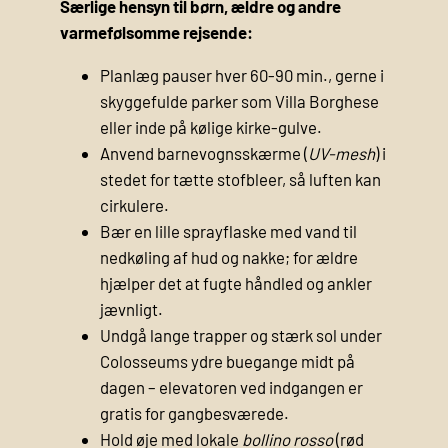
Særlige hensyn til børn, ældre og andre
varmefølsomme rejsende:
Planlæg pauser hver 60-90 min., gerne i
skyggefulde parker som Villa Borghese
eller inde på kølige kirke-gulve.
Anvend barnevognsskærme (
UV-mesh
) i
stedet for tætte stofbleer, så luften kan
cirkulere.
Bær en lille sprayflaske med vand til
nedkøling af hud og nakke; for ældre
hjælper det at fugte håndled og ankler
jævnligt.
Undgå lange trapper og stærk sol under
Colosseums ydre buegange midt på
dagen – elevatoren ved indgangen er
gratis for gangbesværede.
Hold øje med lokale
bollino rosso
(rød