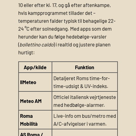
10 eller efter kl. 17, og gå efter aftenkampe,
hvis kampprogrammet tillader det –
temperaturen falder typisk til behagelige 22-
24 °C efter solnedgang. Med apps som dem
herunder kan du følge hedebølge-varsler
(
bollettino caldo
) i realtid og justere planen
hurtigt:
App/kilde
Funktion
Detaljeret Roms time-for-
IlMeteo
time-udsigt & UV-indeks.
Officiel italiensk vejrtjeneste
Meteo AM
med hedbølge-alarmer.
Roma
Live-info om bus/metro med
Mobilità
A/C-afvigelser i varmen.
AS Roma /