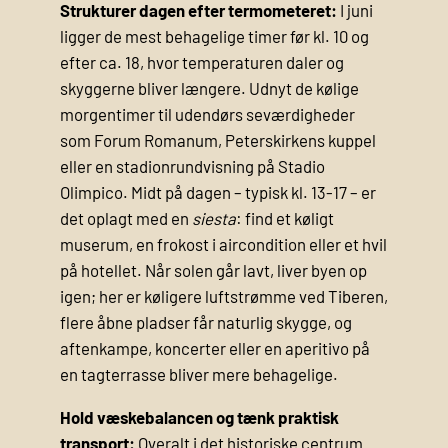
Strukturer dagen efter termometeret:
I juni
ligger de mest behagelige timer før kl. 10 og
efter ca. 18, hvor temperaturen daler og
skyggerne bliver længere. Udnyt de kølige
morgentimer til udendørs seværdigheder
som Forum Romanum, Peterskirkens kuppel
eller en stadionrundvisning på Stadio
Olimpico. Midt på dagen – typisk kl. 13-17 – er
det oplagt med en
siesta
: find et køligt
muserum, en frokost i aircondition eller et hvil
på hotellet. Når solen går lavt, liver byen op
igen; her er køligere luftstrømme ved Tiberen,
flere åbne pladser får naturlig skygge, og
aftenkampe, koncerter eller en aperitivo på
en tagterrasse bliver mere behagelige.
Hold væskebalancen og tænk praktisk
transport:
Overalt i det historiske centrum