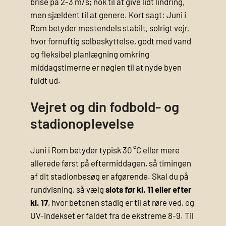
brise på 2-3 m/s; nok til at give lidt lindring,
men sjældent til at genere. Kort sagt: Juni i
Rom betyder mestendels stabilt, solrigt vejr,
hvor fornuftig solbeskyttelse, godt med vand
og fleksibel planlægning omkring
middagstimerne er nøglen til at nyde byen
fuldt ud.
Vejret og din fodbold- og
stadionoplevelse
Juni i Rom betyder typisk 30 °C eller mere
allerede først på eftermiddagen, så timingen
af dit stadionbesøg er afgørende. Skal du på
rundvisning, så vælg
slots før kl. 11 eller efter
kl. 17
, hvor betonen stadig er til at røre ved, og
UV-indekset er faldet fra de ekstreme 8-9. Til