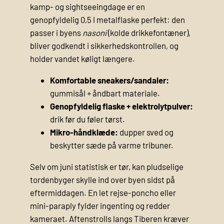
kamp- og sightseeingdage er en
genopfyldelig 0,5 l metalflaske perfekt: den
passer i byens
nasoni
(kolde drikkefontæner),
bliver godkendt i sikkerhedskontrollen, og
holder vandet køligt længere.
Komfortable sneakers/sandaler:
gummisål + åndbart materiale.
Genopfyldelig flaske + elektrolytpulver:
drik før du føler tørst.
Mikro-håndklæde:
dupper sved og
beskytter sæde på varme tribuner.
Selv om juni statistisk er tør, kan pludselige
tordenbyger skylle ind over byen sidst på
eftermiddagen. En let rejse-poncho eller
mini-paraply fylder ingenting og redder
kameraet. Aftenstrolls langs Tiberen kræver