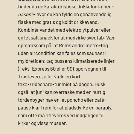
finder du de karakteristiske drikkefontæner –
nasoni
– hvor du kan fylde en genanvendelig
flaske med gratis og koldt drikkevand.
Kombinér vandet med elektrolytpulver eller
en let salt snack for at modvirke svedtab. Vær
opmærksom på, at Roms ældre metro-tog
uden aircondition kan føles som saunaer i
myldretiden; tag bussens klimatiserede linjer
(f.eks. Express 60 eller 90), sporvognen til
Trastevere, eller vælg en kort
taxa-/rideshare-tur midt på dagen. Husk
også, at juni kan overraske med en hurtig
tordenbyge: hav en let poncho eller café-
pause klar frem for at pladsdyrke en paraply,
som ofte må afleveres ved indgangen til
kirker og visse museer.