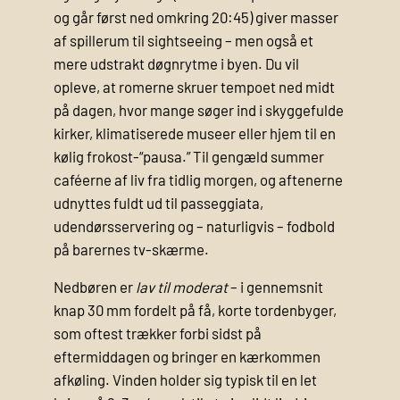
og går først ned omkring 20:45) giver masser
af spillerum til sightseeing – men også et
mere udstrakt døgnrytme i byen. Du vil
opleve, at romerne skruer tempoet ned midt
på dagen, hvor mange søger ind i skyggefulde
kirker, klimatiserede museer eller hjem til en
kølig frokost-“pausa.” Til gengæld summer
caféerne af liv fra tidlig morgen, og aftenerne
udnyttes fuldt ud til passeggiata,
udendørsservering og – naturligvis – fodbold
på barernes tv-skærme.
Nedbøren er
lav til moderat
– i gennemsnit
knap 30 mm fordelt på få, korte tordenbyger,
som oftest trækker forbi sidst på
eftermiddagen og bringer en kærkommen
afkøling. Vinden holder sig typisk til en let