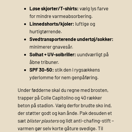
Løse skjorter/T-shirts:
vælg lys farve
for mindre varmeabsorbering.
Linnedshorts/kjoler:
luftige og
hurtigtørrende.
Svedtransporterende undertøj/sokker:
minimerer gnavesår.
Solhat + UV-solbriller:
uundværligt på
åbne tribuner.
SPF 30-50:
stik den i rygsækkens
yderlomme for nem genpåføring.
Under fødderne skal du regne med brosten,
trapper på Colle Capitolino og 40 rækker
beton på stadion. Vælg derfor brudte sko ind,
der støtter godt og kan ånde. Pak desuden et
sæt
blister plasters
og lidt anti-chafing-stift –
varmen gør selv korte gåture svedige. Til