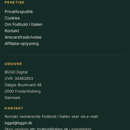
PRAKTISK
Privatlivspolitik
Cookies
Om Fodbold i Italien
Kontakt
Ansvarsfraskrivelse
Affiliate-oplysning
UDGIVER
BGGD Digital
CVR: 34482853
Dalgas Boulevard 48
2000 Frederiksberg
Danmark
KONTAKT
Kontakt vedrørende Fodbold i Italien sker via e-mail:
bggd@bggd.dk
Skriv venligst
att: fodboldiitalien.dk
i emnefeltet.