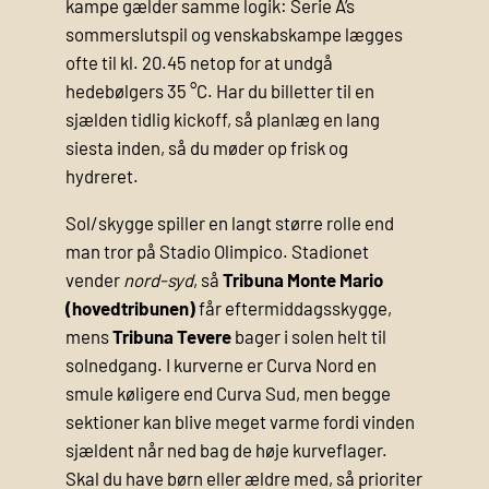
kampe gælder samme logik: Serie A’s
sommerslutspil og venskabskampe lægges
ofte til kl. 20.45 netop for at undgå
hedebølgers 35 °C. Har du billetter til en
sjælden tidlig kickoff, så planlæg en lang
siesta inden, så du møder op frisk og
hydreret.
Sol/skygge spiller en langt større rolle end
man tror på Stadio Olimpico. Stadionet
vender
nord-syd
, så
Tribuna Monte Mario
(hovedtribunen)
får eftermiddagsskygge,
mens
Tribuna Tevere
bager i solen helt til
solnedgang. I kurverne er Curva Nord en
smule køligere end Curva Sud, men begge
sektioner kan blive meget varme fordi vinden
sjældent når ned bag de høje kurveflager.
Skal du have børn eller ældre med, så prioriter