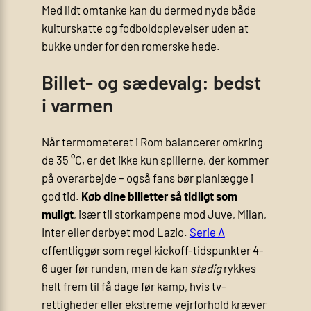
Med lidt omtanke kan du dermed nyde både
kultur­skatte og fodbold­oplevelser uden at
bukke under for den romerske hede.
Billet- og sædevalg: bedst
i varmen
Når termometeret i Rom balancerer omkring
de 35 °C, er det ikke kun spillerne, der kommer
på overarbejde – også fans bør planlægge i
god tid.
Køb dine billetter så tidligt som
muligt
, især til storkampene mod Juve, Milan,
Inter eller derbyet mod Lazio.
Serie A
offentliggør som regel kickoff-tidspunkter 4-
6 uger før runden, men de kan
stadig
rykkes
helt frem til få dage før kamp, hvis tv-
rettigheder eller ekstreme vejrforhold kræver