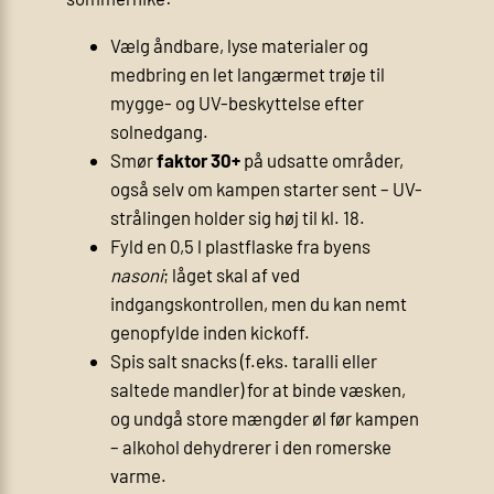
Vælg åndbare, lyse materialer og
medbring en let langærmet trøje til
mygge- og UV-beskyttelse efter
solnedgang.
Smør
faktor 30+
på udsatte områder,
også selv om kampen starter sent – UV-
strålingen holder sig høj til kl. 18.
Fyld en 0,5 l plastflaske fra byens
nasoni
; låget skal af ved
indgangskontrollen, men du kan nemt
genopfylde inden kickoff.
Spis salt snacks (f.eks. taralli eller
saltede mandler) for at binde væsken,
og undgå store mængder øl før kampen
– alkohol dehydrerer i den romerske
varme.