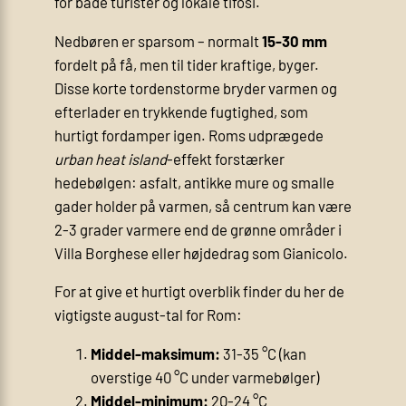
for både turister og lokale tifosi.
Nedbøren er sparsom – normalt
15-30 mm
fordelt på få, men til tider kraftige, byger.
Disse korte tordenstorme bryder varmen og
efterlader en trykkende fugtighed, som
hurtigt fordamper igen. Roms udprægede
urban heat island
-effekt forstærker
hedebølgen: asfalt, antikke mure og smalle
gader holder på varmen, så centrum kan være
2-3 grader varmere end de grønne områder i
Villa Borghese eller højdedrag som Gianicolo.
For at give et hurtigt overblik finder du her de
vigtigste august-tal for Rom:
Middel-maksimum:
31-35 °C (kan
overstige 40 °C under varmebølger)
Middel-minimum:
20-24 °C