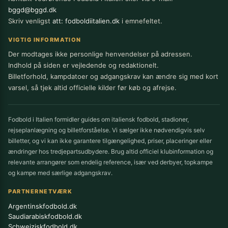
bggd@bggd.dk
Skriv venligst
att: fodboldiitalien.dk
i emnefeltet.
VIGTIG INFORMATION
Der modtages ikke personlige henvendelser på adressen.
Indhold på siden er vejledende og redaktionelt.
Billetforhold, kampdatoer og adgangskrav kan ændre sig med kort
varsel, så tjek altid officielle kilder før køb og afrejse.
Fodbold i Italien formidler guides om italiensk fodbold, stadioner,
rejseplanlægning og billetforståelse. Vi sælger ikke nødvendigvis selv
billetter, og vi kan ikke garantere tilgængelighed, priser, placeringer eller
ændringer hos tredjepartsudbydere. Brug altid officiel klubinformation og
relevante arrangører som endelig reference, især ved derbyer, topkampe
og kampe med særlige adgangskrav.
PARTNERNETVÆRK
Argentinskfodbold.dk
Saudiarabiskfodbold.dk
Schweiziskfodbold.dk