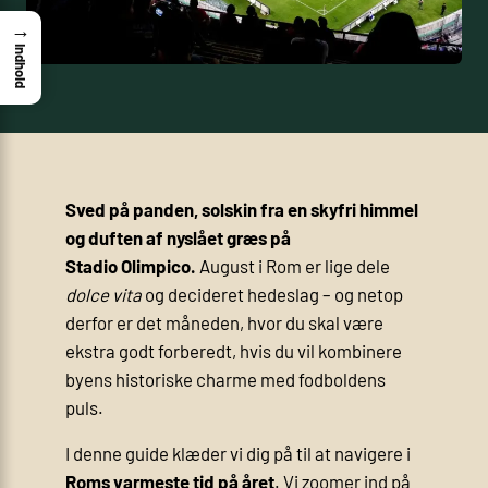
→
Indhold
Sved på panden, solskin fra en skyfri himmel
og duften af nyslået græs på
Stadio Olimpico.
August i Rom er lige dele
dolce vita
og decideret hedeslag – og netop
derfor er det måneden, hvor du skal være
ekstra godt forberedt, hvis du vil kombinere
byens historiske charme med fodboldens
puls.
I denne guide klæder vi dig på til at navigere i
Roms varmeste tid på året
. Vi zoomer ind på