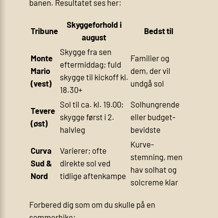
banen. Resultatet ses her:
Skyggeforhold i
Tribune
Bedst til
august
Skygge fra sen
Monte
Familier og
eftermiddag; fuld
Mario
dem, der vil
skygge til kickoff kl.
(vest)
undgå sol
18.30+
Sol til ca. kl. 19.00;
Solhungrende
Tevere
skygge først i 2.
eller budget-
(øst)
halvleg
bevidste
Kurve-
Curva
Varierer; ofte
stemning, men
Sud &
direkte sol ved
hav solhat og
Nord
tidlige aftenkampe
solcreme klar
Forbered dig som om du skulle på en
sommerhike: