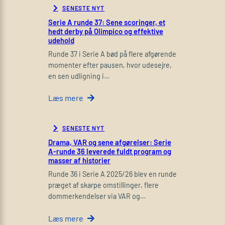
SENESTE NYT
Serie A runde 37: Sene scoringer, et
hedt derby på Olimpico og effektive
udehold
Runde 37 i Serie A bød på flere afgørende
momenter efter pausen, hvor udesejre,
en sen udligning i…
Læs mere
SENESTE NYT
Drama, VAR og sene afgørelser: Serie
A-runde 36 leverede fuldt program og
masser af historier
Runde 36 i Serie A 2025/26 blev en runde
præget af skarpe omstillinger, flere
dommerkendelser via VAR og…
Læs mere