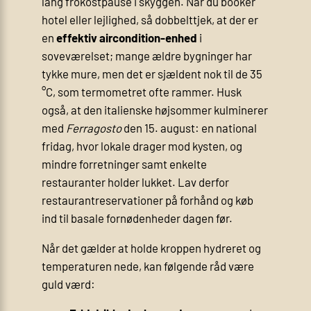
lang frokostpause i skyggen. Når du booker
hotel eller lejlighed, så dobbelttjek, at der er
en
effektiv aircondition-enhed
i
soveværelset; mange ældre bygninger har
tykke mure, men det er sjældent nok til de 35
°C, som termometret ofte rammer. Husk
også, at den italienske højsommer kulminerer
med
Ferragosto
den 15. august: en national
fridag, hvor lokale drager mod kysten, og
mindre forretninger samt enkelte
restauranter holder lukket. Lav derfor
restaurant­reservationer på forhånd og køb
ind til basale fornødenheder dagen før.
Når det gælder at holde kroppen hydreret og
temperaturen nede, kan følgende råd være
guld værd: