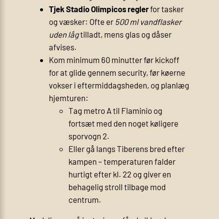
Tjek Stadio Olimpicos regler
for tasker
og væsker: Ofte er
500 ml vandflasker
uden låg
tilladt, mens glas og dåser
afvises.
Kom minimum 60 minutter før kickoff
for at glide gennem security, før køerne
vokser i eftermiddagsheden, og planlæg
hjemturen:
Tag metro A til Flaminio og
fortsæt med den noget køligere
sporvogn 2.
Eller gå langs Tiberens bred efter
kampen – temperaturen falder
hurtigt efter kl. 22 og giver en
behagelig stroll tilbage mod
centrum.