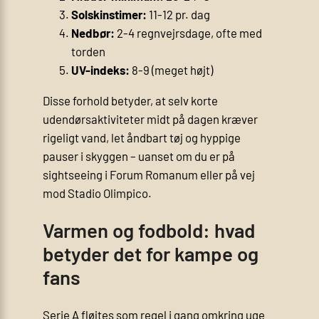
Solskinstimer:
11-12 pr. dag
Nedbør:
2-4 regnvejrsdage, ofte med
torden
UV-indeks:
8-9 (meget højt)
Disse forhold betyder, at selv korte
udendørsaktiviteter midt på dagen kræver
rigeligt vand, let åndbart tøj og hyppige
pauser i skyggen – uanset om du er på
sightseeing i Forum Romanum eller på vej
mod Stadio Olimpico.
Varmen og fodbold: hvad
betyder det for kampe og
fans
Serie A fløjtes som regel i gang omkring uge