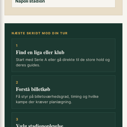
Napoli stadion
NÆSTE SKRIDT MOD DIN TUR
1
Find en liga eller klub
Start med Serie A eller gå direkte til de store hold og
deres guides.
2
Forstå billetkøb
Få styr på billetsværhedsgrad, timing og hvilke
kampe der kræver planlægning.
3
Vælg stadionoplevelse