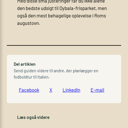
Med disse små justeringer får du ikke alene
den bedste udsigt til Dybala-frisparket, men
også den mest behagelige oplevelse i Roms
augustovn.
Del artiklen
Send guiden videre til andre, der planlægger en
fodboldtur til Italien.
Facebook
X
LinkedIn
E-mail
Læs også videre