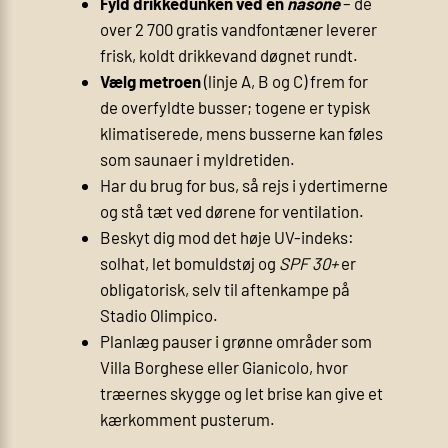
Fyld drikkedunken ved en
nasone
– de
over 2 700 gratis vandfontæner leverer
frisk, koldt drikkevand døgnet rundt.
Vælg metroen
(linje A, B og C) frem for
de overfyldte busser; togene er typisk
klimatiserede, mens busserne kan føles
som saunaer i myldretiden.
Har du brug for bus, så rejs i ydertimerne
og stå tæt ved dørene for ventilation.
Beskyt dig mod det høje UV-indeks:
solhat, let bomuldstøj og
SPF 30+
er
obligatorisk, selv til aften­kampe på
Stadio Olimpico.
Planlæg pauser i grønne områder som
Villa Borghese eller Gianicolo, hvor
træernes skygge og let brise kan give et
kærkomment pusterum.