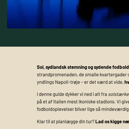
Sol, sydlandsk stemning og sydende fodbol
strandpromenaden, de smalle kvartergader o
yndlings Napoli-trøje – er det værd at vide,
hv
I denne guide dykker vi ned i alt fra
solstærk
på et af Italien mest ikoniske stadions. Vi gi
fodboldoplevelser bliver lige så mindeværdig
Klar til at planlægge din tur?
Lad os kigge næ