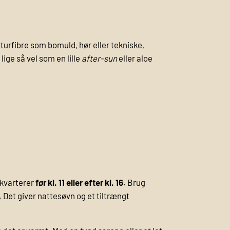
aturfibre som bomuld, hør eller tekniske,
lige så vel som en lille
after-sun
eller aloe
 kvarterer
før kl. 11 eller efter kl. 16
. Brug
. Det giver nattesøvn og et tiltrængt