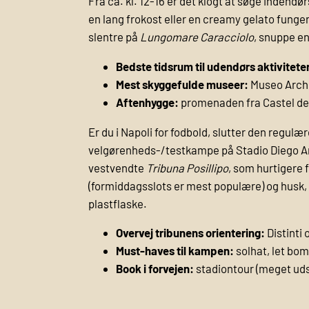
Fra ca. kl. 12-16 er det klogt at søge indend
en lang frokost eller en creamy gelato funger
slentre på
Lungomare Caracciolo
, snuppe e
Bedste tidsrum til udendørs aktivitete
Mest skyggefulde museer:
Museo Archeo
Aftenhygge:
promenaden fra Castel dell’
Er du i Napoli for fodbold, slutter den regulæ
velgørenheds-/testkampe på Stadio Diego Ar
vestvendte
Tribuna Posillipo
, som hurtigere 
(formiddagsslots er mest populære) og husk, a
plastflaske.
Overvej tribunens orientering:
Distinti 
Must-haves til kampen:
solhat, let bomu
Book i forvejen:
stadiontour (meget udso