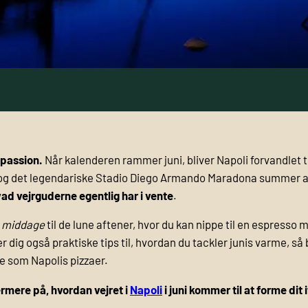
dpassion.
Når kalenderen rammer juni, bliver Napoli forvandlet t
g det legendariske Stadio Diego Armando Maradona summer af l
ad vejrguderne egentlig har i vente
.
e middage
til de lune aftener, hvor du kan nippe til en espresso m
ver dig også praktiske tips til, hvordan du tackler junis varme, s
e som Napolis pizzaer.
rmere på, hvordan vejret i
Napoli
i juni kommer til at forme dit 