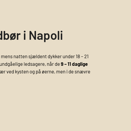
dbør i Napoli
, mens natten sjældent dykker under 18 – 21
uundgåelige ledsagere, når de
9 – 11 daglige
især ved kysten og på øerne, men i de snævre