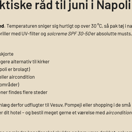
tiske råd til juni i Napoli
ed
. Temperaturen sniger sig hurtigt op over 30 °C, så pak tøj i n
riller med UV-filter og
solcreme SPF 30-50
er absolutte musts, 
skjorte
ere alternativ til kirker
oli er brolagt)
eller aircondition
eområder)
ner findes flere steder
nlæg derfor udflugter til Vesuv, Pompeji eller shopping i de små
r dit hotel – og bestil meget gerne et værelse med
aircondition