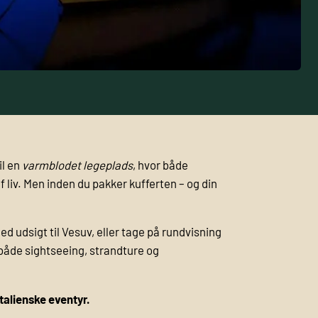
il en
varmblodet legeplads
, hvor både
iv. Men inden du pakker kufferten – og din
ed udsigt til Vesuv, eller tage på rundvisning
å både sightseeing, strandture og
italienske eventyr.