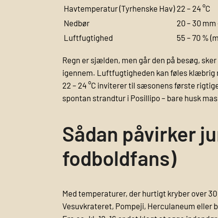
Havtemperatur (Tyrhenske Hav)
22 – 24 °C
Nedbør
20 – 30 mm 
Luftfugtighed
55 – 70 % (
Regn er sjælden, men går den på besøg, ske
igennem. Luftfugtigheden kan føles klæbrig m
22 – 24 °C inviterer til sæsonens første rigt
spontan strandtur i Posillipo – bare husk mas
Sådan påvirker jun
fodboldfans)
Med temperaturer, der hurtigt kryber over 30 
Vesuvkrateret, Pompeji, Herculaneum eller bå