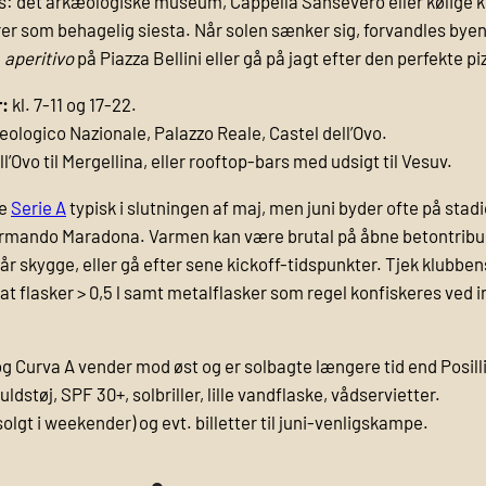
ørs: det arkæologiske museum, Cappella Sansevero eller kølige k
er som behagelig siesta. Når solen sænker sig, forvandles byen;
n
aperitivo
på Piazza Bellini eller gå på jagt efter den perfekte pi
r:
kl. 7-11 og 17-22.
logico Nazionale, Palazzo Reale, Castel dell’Ovo.
Ovo til Mergellina, eller rooftop-bars med udsigt til Vesuv.
re
Serie A
typisk i slutningen af maj, men juni byder ofte på sta
mando Maradona. Varmen kan være brutal på åbne betontribune
får skygge, eller gå efter sene kickoff-tidspunkter. Tjek klubb
t flasker > 0,5 l samt metalflasker som regel konfiskeres ved i
og Curva A vender mod øst og er solbagte længere tid end Posill
ldstøj, SPF 30+, solbriller, lille vandflaske, vådservietter.
lgt i weekender) og evt. billetter til juni-venligskampe.