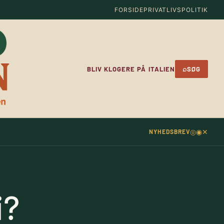
FORSIDE
PRIVATLIVSPOLITIK
⌕
BLIV KLOGERE PÅ ITALIEN
SØG
◎
◉
✕
NYHEDSBREV
i?