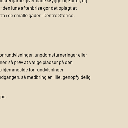
lostergårde giver både skygge og kultur, og
 den lune aftenbrise gør det oplagt at
zza i de smalle gader i Centro Storico.
dionrundvisninger, ungdomsturneringer eller
r, så prøv at vælge pladser på den
ens hjemmeside for rundvisninger
ndgangen, så medbring en lille, genopfyldelig
ipo.