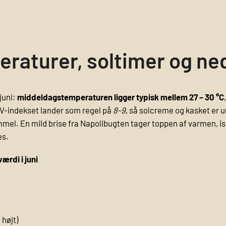
peraturer, soltimer og ne
juni:
middeldagstemperaturen ligger typisk mellem 27 – 30 °C
UV-indekset lander som regel på
8-9
, så solcreme og kasket er 
immel. En mild brise fra Napolibugten tager toppen af varmen, 
es.
ærdi i juni
 højt)