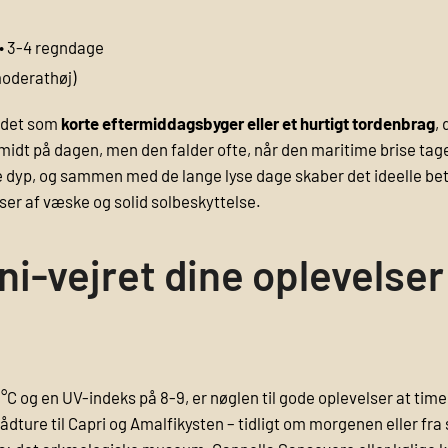
• 3-4 regndage
moderathøj)
r det som
korte eftermiddagsbyger eller et hurtigt tordenbrag
,
idt på dagen, men den falder ofte, når den maritime brise tage
ige dyp, og sammen med de lange lyse dage skaber det ideelle beti
ser af væske og solid solbeskyttelse.
i-vejret dine oplevelser 
°C og en UV-indeks på 8-9, er nøglen til gode oplevelser at time
dture til Capri og Amalfikysten – tidligt om morgenen eller fra