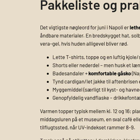
Pakkeliste og prak
Det vigtigste nøgleord for juni i Napoli er
leth
åndbare materialer. En bredskygget hat, solb
vera-gel, hvis huden alligevel bliver rød.
Lette T-shirts, toppe og en luftig kjole/
Shorts eller nederdel – men husk et læng
Badesandaler +
komfortable gåsko
(Nap
Tynd cardigan/let jakke til aftenbrisen 
Myggemiddel (særligt til kyst- og havn
Genopfyldelig vandflaske – drikkefontæ
Varmen topper typisk mellem kl. 12 og 16; pla
middagsluren på et museum, en sval café elle
tilflugtssted, når UV-indekset rammer 8-9.