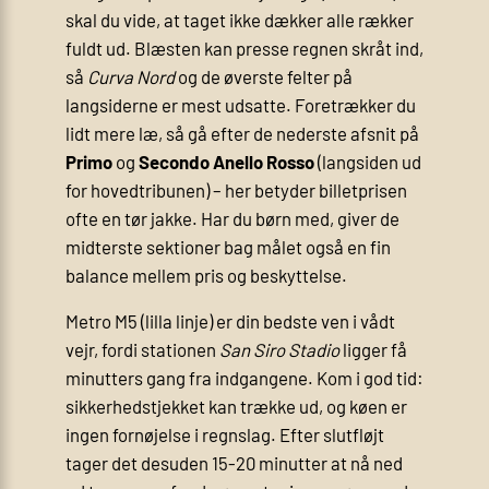
skal du vide, at taget ikke dækker alle rækker
fuldt ud. Blæsten kan presse regnen skråt ind,
så
Curva Nord
og de øverste felter på
langsiderne er mest udsatte. Foretrækker du
lidt mere læ, så gå efter de nederste afsnit på
Primo
og
Secondo Anello Rosso
(langsiden ud
for hovedtribunen) – her betyder billetprisen
ofte en tør jakke. Har du børn med, giver de
midterste sektioner bag målet også en fin
balance mellem pris og beskyttelse.
Metro M5 (lilla linje) er din bedste ven i vådt
vejr, fordi stationen
San Siro Stadio
ligger få
minutters gang fra indgangene. Kom i god tid:
sikkerhedstjekket kan trække ud, og køen er
ingen fornøjelse i regnslag. Efter slutfløjt
tager det desuden 15-20 minutter at nå ned