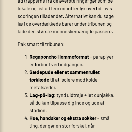
ad trapperne fra de øverste ringe; gør som de
lokale og list ud fem minutter før overtid, hvis
scoringen tillader det. Alternativt kan du søge
læ i de overdækkede barer under tribunen og
lade den største menneskemængde passere.
Pak smart til tribunen:
Regnponcho i lommeformat
– paraplyer
er forbudt ved indgangen.
Sædepude eller et sammenrullet
tørklæde
til at isolere mod kolde
metalsæder.
Lag-på-lag
: tynd uldtrøje + let dunjakke,
så du kan tilpasse dig inde og ude af
stadion.
Hue, handsker og ekstra sokker
– små
ting, der gør en stor forskel, når