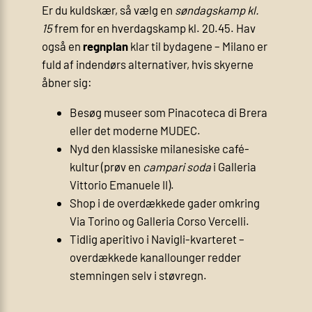
Er du kuldskær, så vælg en
søndagskamp kl.
15
frem for en hverdagskamp kl. 20.45. Hav
også en
regnplan
klar til bydagene – Milano er
fuld af indendørs alternativer, hvis skyerne
åbner sig:
Besøg museer som Pinacoteca di Brera
eller det moderne MUDEC.
Nyd den klassiske milanesiske café-
kultur (prøv en
campari soda
i Galleria
Vittorio Emanuele II).
Shop i de overdækkede gader omkring
Via Torino og Galleria Corso Vercelli.
Tidlig aperitivo i Navigli-kvarteret –
overdækkede kanallounger redder
stemningen selv i støvregn.