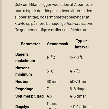
Selv om Milano ligger ved foden af Alperne, er
marts typisk det tidspunkt, hvor vinterkulden
slipper sit tag, og termometret begynder at
kravle op på mere behagelige
forårs­niveauer
.
De gennemsnitlige værdier ser således ud:
Typisk
Parameter
Gennemsnit
interval
Dagens
14 °C
12-16 °C
maksimum
Nattens
5 °C
4-7 °C
minimum
Nedbør
60 mm
50-70 mm
Regndage
7
6-8 dage
Soltimer pr. dag
4,5
4-5 timer
11 tim.
Dagslys
≈ 11-12 timer