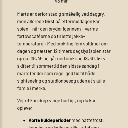
45 min.
Marts er derfor stadig småkølig ved daggry,
men allerede først på eftermiddagen kan
solen – når den bryder igennem – varme
fortovs­caféerne op til lette jakke­
temperaturer. Med omkring fem soltimer om
dagen og næsten 12 timers dagslys (solen står
op ca. 06:45 og går ned omkring 18:30, før vi
skifter til sommertid den sidste søndag i
marts) er der som regel god tid til både
sightseeing og stadionbesøg uden at skulle
famle i mørke.
Vejret kan dog svinge hurtigt, og du kan
opleve:
Korte kuldeperioder
med nattefrost,
især hvis en kølig nordlig luftstrøm