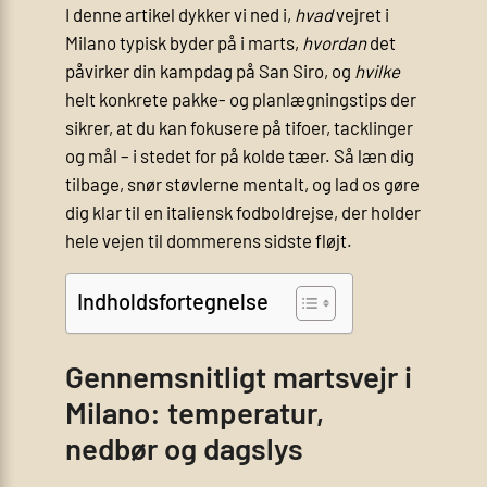
I denne artikel dykker vi ned i,
hvad
vejret i
Milano typisk byder på i marts,
hvordan
det
påvirker din kampdag på San Siro, og
hvilke
helt konkrete pakke- og planlægningstips der
sikrer, at du kan fokusere på tifoer, tacklinger
og mål – i stedet for på kolde tæer. Så læn dig
tilbage, snør støvlerne mentalt, og lad os gøre
dig klar til en italiensk fodboldrejse, der holder
hele vejen til dommerens sidste fløjt.
Indholdsfortegnelse
Gennemsnitligt martsvejr i
Milano: temperatur,
nedbør og dagslys