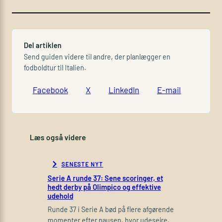
Del artiklen
Send guiden videre til andre, der planlægger en
fodboldtur til Italien.
Facebook
X
LinkedIn
E-mail
Læs også videre
SENESTE NYT
Serie A runde 37: Sene scoringer, et
hedt derby på Olimpico og effektive
udehold
Runde 37 i Serie A bød på flere afgørende
momenter efter pausen, hvor udesejre,