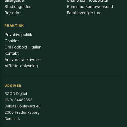
Billetguide
Milano som fodboldtur
Stadionguides
Rom med kampweekend
Rejsetips
Familievenlige ture
PRAKTISK
Privatlivspolitik
Cookies
Om Fodbold i Italien
Kontakt
Ansvarsfraskrivelse
Affiliate-oplysning
UDGIVER
BGGD Digital
CVR: 34482853
Dalgas Boulevard 48
2000 Frederiksberg
Danmark