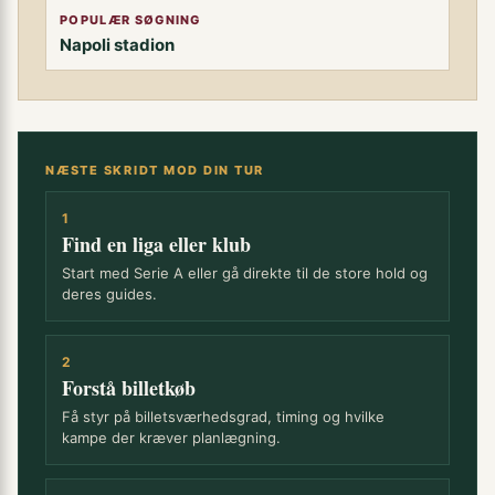
POPULÆR SØGNING
Napoli stadion
NÆSTE SKRIDT MOD DIN TUR
1
Find en liga eller klub
Start med Serie A eller gå direkte til de store hold og
deres guides.
2
Forstå billetkøb
Få styr på billetsværhedsgrad, timing og hvilke
kampe der kræver planlægning.