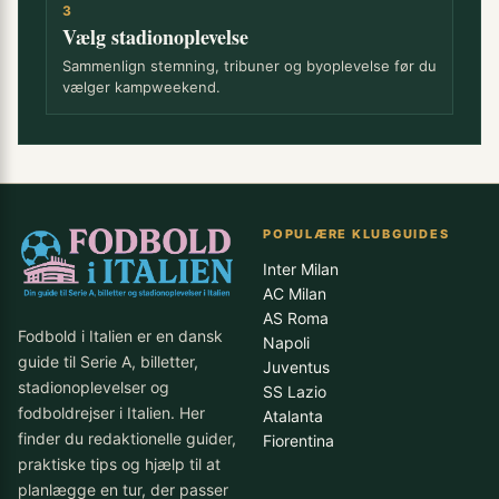
3
Vælg stadionoplevelse
Sammenlign stemning, tribuner og byoplevelse før du
vælger kampweekend.
POPULÆRE KLUBGUIDES
Inter Milan
AC Milan
AS Roma
Fodbold i Italien er en dansk
Napoli
guide til Serie A, billetter,
Juventus
stadionoplevelser og
SS Lazio
fodboldrejser i Italien. Her
Atalanta
finder du redaktionelle guider,
Fiorentina
praktiske tips og hjælp til at
planlægge en tur, der passer