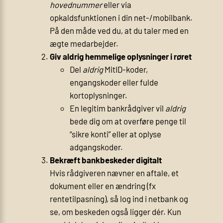
hovednummer
eller via
opkaldsfunktionen i din net-/mobilbank.
På den måde ved du, at du taler med en
ægte medarbejder.
Giv aldrig hemmelige oplysninger i røret
Del
aldrig
MitID-koder,
engangskoder eller fulde
kortoplysninger.
En legitim bankrådgiver vil
aldrig
bede dig om at overføre penge til
“sikre konti” eller at oplyse
adgangskoder.
Bekræft bank­beskeder digitalt
Hvis rådgiveren nævner en aftale, et
dokument eller en ændring (fx
rentetilpasning), så log ind i netbank og
se, om beskeden også ligger dér. Kun