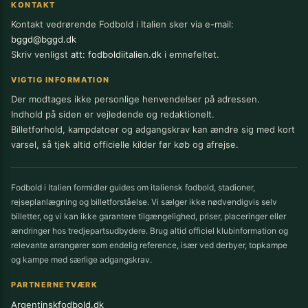
KONTAKT
Kontakt vedrørende Fodbold i Italien sker via e-mail:
bggd@bggd.dk
Skriv venligst
att: fodboldiitalien.dk
i emnefeltet.
VIGTIG INFORMATION
Der modtages ikke personlige henvendelser på adressen.
Indhold på siden er vejledende og redaktionelt.
Billetforhold, kampdatoer og adgangskrav kan ændre sig med kort
varsel, så tjek altid officielle kilder før køb og afrejse.
Fodbold i Italien formidler guides om italiensk fodbold, stadioner,
rejseplanlægning og billetforståelse. Vi sælger ikke nødvendigvis selv
billetter, og vi kan ikke garantere tilgængelighed, priser, placeringer eller
ændringer hos tredjepartsudbydere. Brug altid officiel klubinformation og
relevante arrangører som endelig reference, især ved derbyer, topkampe
og kampe med særlige adgangskrav.
PARTNERNETVÆRK
Argentinskfodbold.dk