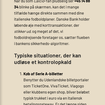
Når du som
Calcio
-fan pludselig ser
+45 14 88
34
blinke på skærmen, kan det i mange
tilfælde hænge direkte sammen med dine
italienske fodboldplaner. Danske Bank holder
løbende øje med korttransaktioner, der
stikker ud
, og meget af det, vi
fodboldrejsende foretager os, sætter flueben
i bankens sikkerheds-algoritmer.
Typiske situationer, der kan
udløse et kontrolopkald
Køb af Serie A-billetter
Benytter du Udenlandske billetportaler
som TicketOne, VivaTicket, Viagogo
eller klubbens egen shop, bliver beløbet
typisk trukket i euro via en italiensk
betalingsgateway. Er det længe siden,