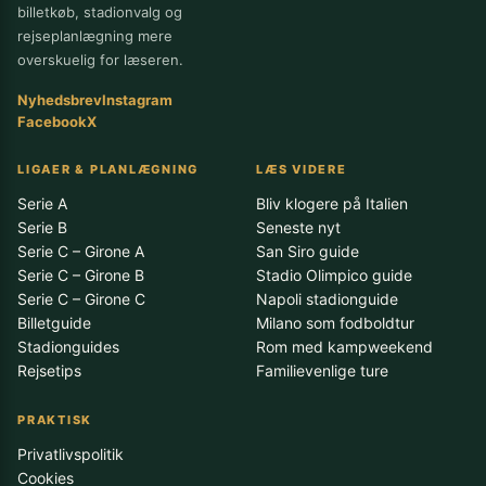
billetkøb, stadionvalg og
rejseplanlægning mere
overskuelig for læseren.
Nyhedsbrev
Instagram
Facebook
X
LIGAER & PLANLÆGNING
LÆS VIDERE
Serie A
Bliv klogere på Italien
Serie B
Seneste nyt
Serie C – Girone A
San Siro guide
Serie C – Girone B
Stadio Olimpico guide
Serie C – Girone C
Napoli stadionguide
Billetguide
Milano som fodboldtur
Stadionguides
Rom med kampweekend
Rejsetips
Familievenlige ture
PRAKTISK
Privatlivspolitik
Cookies