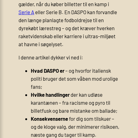
gælder, når du køber billetter til en kamp i
Serie A
eller Serie B. En DASPO kan forvandle
den længe planlagte fodboldrejse til en
dyrekøbt lærestreg – og det kræver hverken
raketvidenskab eller karriere i ultras-miljøet
at havne i søgelyset.
I denne artikel dykker vi ned i:
Hvad DASPO er
– og hvorfor italiensk
politi bruger det som våben mod urolige
fans;
Hvilke handlinger
der kan udløse
karantænen – fra racisme og pyro til
billet­fusk og bare mistanke om ballade;
Konsekvenserne
for dig som tilskuer –
og de kloge valg, der minimerer risikoen,
næste gang du tager til kamp.