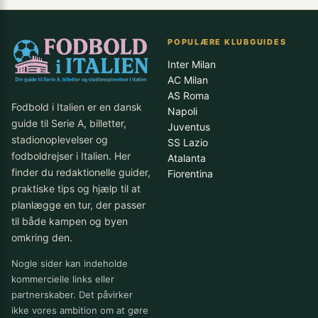
POPULÆRE KLUBGUIDES
Inter Milan
AC Milan
AS Roma
Fodbold i Italien er en dansk
Napoli
guide til Serie A, billetter,
Juventus
stadionoplevelser og
SS Lazio
fodboldrejser i Italien. Her
Atalanta
finder du redaktionelle guider,
Fiorentina
praktiske tips og hjælp til at
planlægge en tur, der passer
til både kampen og byen
omkring den.
Nogle sider kan indeholde
kommercielle links eller
partnerskaber. Det påvirker
ikke vores ambition om at gøre