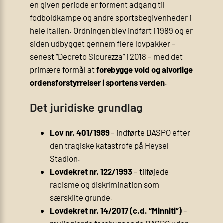
en given periode er forment adgang til
fodboldkampe og andre sportsbegivenheder i
hele Italien. Ordningen blev indført i 1989 og er
siden udbygget gennem flere lovpakker –
senest “Decreto Sicurezza” i 2018 – med det
primære formål at
forebygge vold og alvorlige
ordensforstyrrelser i sportens verden
.
Det juridiske grundlag
Lov nr. 401/1989
– indførte DASPO efter
den tragiske katastrofe på Heysel
Stadion.
Lovdekret nr. 122/1993
– tilføjede
racisme og diskrimination som
særskilte grunde.
Lovdekret nr. 14/2017 (c.d. “Minniti”)
–
muliggjorde forebyggende DASPO uden