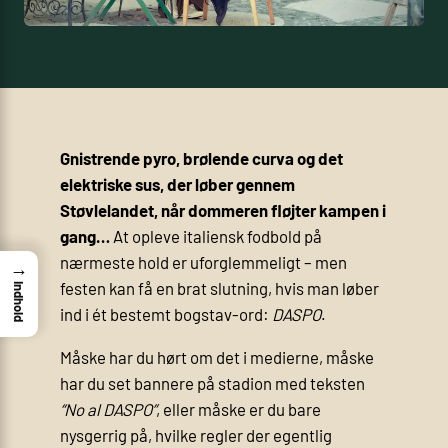
Gnistrende pyro, brølende curva og det
elektriske sus, der løber gennem
Støvlelandet, når dommeren fløjter kampen i
gang…
At opleve italiensk fodbold på
nærmeste hold er uforglemmeligt – men
→
festen kan få en brat slutning, hvis man løber
Indhold
ind i ét bestemt bogstav­-ord:
DASPO
.
Måske har du hørt om det i medierne, måske
har du set bannere på stadion med teksten
“No al DASPO”
, eller måske er du bare
nysgerrig på, hvilke regler der egentlig