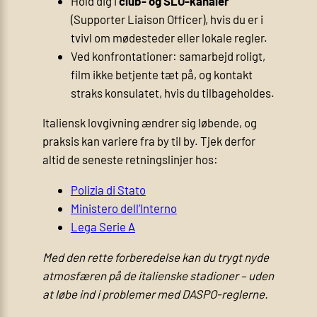
Hold dig i
club- og SLO-kanaler
(Supporter Liaison Officer), hvis du er i
tvivl om mødesteder eller lokale regler.
Ved konfrontationer: samarbejd roligt,
film ikke betjente tæt på, og kontakt
straks konsulatet, hvis du tilbageholdes.
Italiensk lovgivning ændrer sig løbende, og
praksis kan variere fra by til by. Tjek derfor
altid de seneste retningslinjer hos:
Polizia di Stato
Ministero dell’Interno
Lega Serie A
Med den rette forberedelse kan du trygt nyde
atmosfæren på de italienske stadioner – uden
at løbe ind i problemer med DASPO-reglerne.