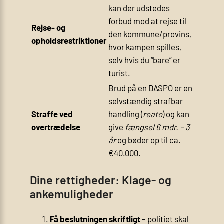
kan der udstedes
forbud mod at rejse til
Rejse- og
den kommune/provins,
opholdsrestriktioner
hvor kampen spilles,
selv hvis du “bare” er
turist.
Brud på en DASPO er en
selvstændig strafbar
Straffe ved
handling (
reato
) og kan
overtrædelse
give
fængsel 6 mdr. – 3
år
og bøder op til ca.
€40.000.
Dine rettigheder: Klage- og
ankemuligheder
Få beslutningen skriftligt
– politiet skal