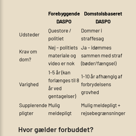
Forebyggende
Domstolsbaseret
DASPO
DASPO
Questore /
Dommer i
Udsteder
politiet
straffesag
Nej – politiets
Ja – idømmes
Krav om
materiale og
sammen med straf
dom?
video er nok
(bøder/fængsel)
1-5 år (kan
1-10 år afhængig af
forlænges til 8
Varighed
forbrydelsens
år ved
grovhed
gentagelser)
Supplerende
Mulig
Mulig meldepligt +
pligter
meldepligt
rejsebegrænsninger
Hvor gælder forbuddet?