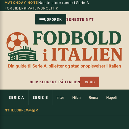
Næste store runde i Serie A
MATCHDAY NOTE
Spring
×
FORSIDE
PRIVATLIVSPOLITIK
til
indhold
UDFORSK
SENESTE NYT
⌕
BLIV KLOGERE PÅ ITALIEN
SØG
SERIE A
SERIE B
Inter
Milan
Roma
Napoli
Ju
◎
◉
✕
NYHEDSBREV