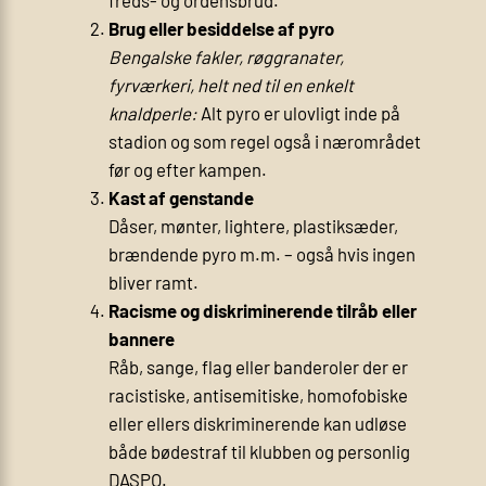
freds- og ordensbrud.
Brug eller besiddelse af pyro
Bengalske fakler, røggranater,
fyrværkeri, helt ned til en enkelt
knaldperle:
Alt pyro er ulovligt inde på
stadion og som regel også i nærområdet
før og efter kampen.
Kast af genstande
Dåser, mønter, lightere, plastiksæder,
brændende pyro m.m. – også hvis ingen
bliver ramt.
Racisme og diskriminerende tilråb eller
bannere
Råb, sange, flag eller banderoler der er
racistiske, antisemitiske, homofobiske
eller ellers diskriminerende kan udløse
både bødestraf til klubben og personlig
DASPO.