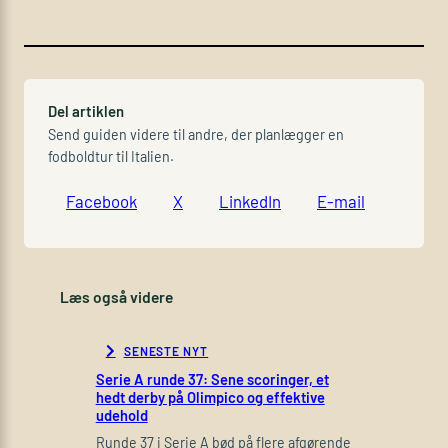
Del artiklen
Send guiden videre til andre, der planlægger en
fodboldtur til Italien.
Facebook
X
LinkedIn
E-mail
Læs også videre
SENESTE NYT
Serie A runde 37: Sene scoringer, et
hedt derby på Olimpico og effektive
udehold
Runde 37 i Serie A bød på flere afgørende