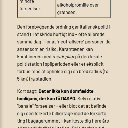
mindre
alkoholpromille over
forseelser
grænsen.
Den forebyggende ordning gør italiensk politi i
stand til at skride hurtigt ind – ofte allerede
samme dag – for at “neutralisere” personer, de
anser som en risiko. Karantænen kan
kombineres med
meldepligt
på den lokale
politistation i spilperioden eller et eksplicit
forbud mod at opholde sig i en bred radius (fx
5 km) fra stadion.
Kort sagt:
Det er ikke kun domfældte
hooligans, der kan få DASPO
. Selv relativt
“banale” forseelser – eller blot dét at befinde
sig i den forkerte bilkortage med de forkerte
ting i bagagerummet – kan koste dig flere års
adgang til fodbold i Italien. Rejs derfor altid