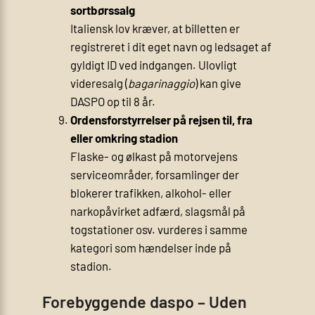
sortbørssalg
Italiensk lov kræver, at billetten er
registreret i dit eget navn og ledsaget af
gyldigt ID ved indgangen. Ulovligt
videresalg (
bagarinaggio
) kan give
DASPO op til 8 år.
Ordensforstyrrelser på rejsen til, fra
eller omkring stadion
Flaske- og ølkast på motorvejens
serviceområder, forsamlinger der
blokerer trafikken, alkohol- eller
narkopåvirket adfærd, slagsmål på
togstationer osv. vurderes i samme
kategori som hændelser inde på
stadion.
Forebyggende daspo – Uden