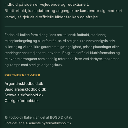
Indhold på siden er vejledende og redaktionelt.
Billetforhold, kampdatoer og adgangskrav kan ændre sig med kort
varsel, så tjek altid officielle kilder før køb og afrejse.
Fodbold i Italien formidler guides om italiensk fodbold, stadioner,
rejseplanlægning og billetforståelse. Vi sælger ikke nødvendigvis selv
billetter, og vi kan ikke garantere tilgængelighed, priser, placeringer eller
ændringer hos tredjepartsudbydere. Brug altid officiel klubinformation og
relevante arrangører som endelig reference, især ved derbyer, topkampe
og kampe med særlige adgangskrav.
PARTNERNETVÆRK
Argentinskfodbold.dk
Saudiarabiskfodbold.dk
Schweiziskfodbold.dk
Østrigskfodbold.dk
© Fodbold i Italien. En del af BGGD Digital.
Forside
Serie A
Seneste nyt
Privatlivspolitik