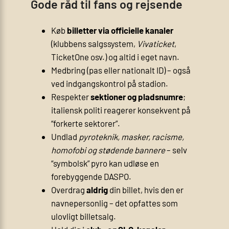
Gode råd til fans og rejsende
Køb
billetter via officielle kanaler
(klubbens salgssystem,
Vivaticket
,
TicketOne osv.) og altid i eget navn.
Medbring
(pas eller nationalt ID) – også
ved indgangskontrol på stadion.
Respekter
sektioner og pladsnumre
;
italiensk politi reagerer konsekvent på
“forkerte sektorer”.
Undlad
pyroteknik, masker, racisme,
homofobi og stødende bannere
– selv
“symbolsk” pyro kan udløse en
forebyggende DASPO.
Overdrag
aldrig
din billet, hvis den er
navnepersonlig – det opfattes som
ulovligt billetsalg.