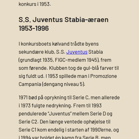
konkurs i 1953.
S.S. Juventus Stabia-æraen
1953-1996
I konkursboets kølvand trådte byens
sekundære klub, S.S.
Juventus
Stabia
(grundlagt 1935, FIGC-medlem 1945), frem
som førende. Klubben tog de gul-blå farver til
sig fuldt ud. I 1953 spillede man i Promozione
Campania (dengang niveau 5).
1971 bød på oprykning til Serie C, men allerede
i 1973 fulgte nedrykning. Frem til 1993
pendulerede “Juventus” mellem Serie D og
Serie C2. Den længe ventede ophøjelse til
Serie C1 kom endelig i starten af 1990’erne, og
i 1994 var holdet én kamp fra Serie B, men