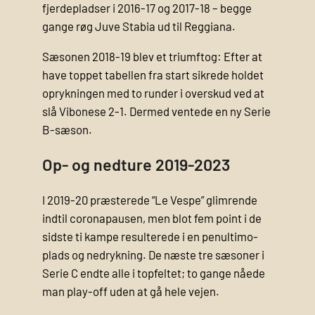
fjerdepladser i 2016-17 og 2017-18 – begge
gange røg Juve Stabia ud til Reggiana.
Sæsonen 2018-19 blev et triumftog: Efter at
have toppet tabellen fra start sikrede holdet
oprykningen med to runder i overskud ved at
slå Vibonese 2-1. Dermed ventede en ny Serie
B-sæson.
Op- og nedture 2019-2023
I 2019-20 præsterede “Le Vespe” glimrende
indtil coronapausen, men blot fem point i de
sidste ti kampe resulterede i en penultimo­
plads og nedrykning. De næste tre sæsoner i
Serie C endte alle i topfeltet; to gange nåede
man play-off uden at gå hele vejen.