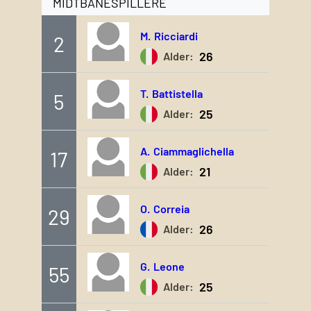
MIDTBANESPILLERE
M.
Ricciardi
2
26
Alder:
T.
Battistella
5
25
Alder:
A.
Ciammaglichella
17
21
Alder:
O.
Correia
29
26
Alder:
G.
Leone
55
25
Alder: