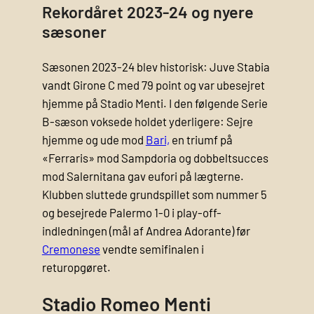
Rekordåret 2023-24 og nyere
sæsoner
Sæsonen 2023-24 blev historisk: Juve Stabia
vandt Girone C med 79 point og var ubesejret
hjemme på Stadio Menti. I den følgende Serie
B-sæson voksede holdet yderligere: Sejre
hjemme og ude mod
Bari,
en triumf på
«Ferraris» mod Sampdoria og dobbeltsucces
mod Salernitana gav eufori på lægterne.
Klubben sluttede grundspillet som nummer 5
og besejrede Palermo 1-0 i play-off-
indledningen (mål af Andrea Adorante) før
Cremonese
vendte semifinalen i
returopgøret.
Stadio Romeo Menti