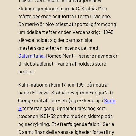
Takket være lokale initiativtagere blev
klubben gendannet som A.C. Stabia. Man
måtte begynde helt forfra i Terza Divisione.
De mørke år blev afløst af sportslig fremgang
umiddelbart efter Anden Verdenskrig: I 1945
sikrede holdet sig det campaniske
mesterskab efter en intens duel med
Salernitana.
Romeo Menti – senere navnebror
til klub­stadionet – var én af holdets store
profiler.
Kulminationen kom 17. juni 1951 på neutral
bane i Firenze: Stabia besejrede Foggia 2-0
(begge mål af Cereseto) og rykkede op i
Serie
B
for første gang. Opholdet blev dog kort;
sæsonen 1951-52 endte med en sidsteplads
og nedrykning. Et efterfølgende fald til Serie
C samt finansielle vanskeligheder førte til ny