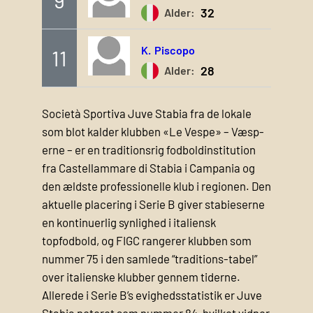
32
Alder:
K.
Piscopo
11
28
Alder:
Società Sportiva Juve Stabia fra de lokale
som blot kalder klubben «Le Vespe» – Væ­sp­
erne – er en traditionsrig fodboldinstitution
fra Castellammare di Stabia i Campania og
den ældste professionelle klub i regionen. Den
aktuelle placering i Serie B giver stabieserne
en kontinuerlig synlighed i italiensk
topfodbold, og FIGC rangerer klubben som
nummer 75 i den samlede “traditions-tabel”
over italienske klubber gennem tiderne.
Allerede i Serie B’s evighedsstatistik er Juve
Stabia noteret som nummer 84, hvilket vidner