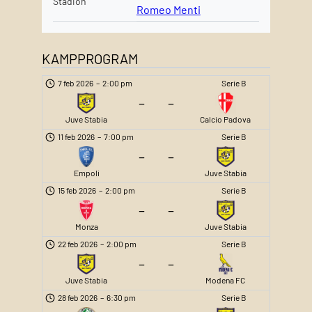
Stadion
Romeo Menti
KAMPPROGRAM
7 feb 2026
–
2:00 pm
Serie B
–
–
Juve Stabia
Calcio Padova
11 feb 2026
–
7:00 pm
Serie B
–
–
Empoli
Juve Stabia
15 feb 2026
–
2:00 pm
Serie B
–
–
Monza
Juve Stabia
22 feb 2026
–
2:00 pm
Serie B
–
–
Juve Stabia
Modena FC
28 feb 2026
–
6:30 pm
Serie B