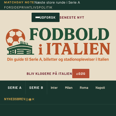
Næste store runde i Serie A
MATCHDAY NOTE
Spring
FORSIDE
PRIVATLIVSPOLITIK
til
indhold
UDFORSK
SENESTE NYT
⌕
BLIV KLOGERE PÅ ITALIEN
SØG
SERIE A
SERIE B
Inter
Milan
Roma
Napoli
Ju
◎
◉
✕
NYHEDSBREV