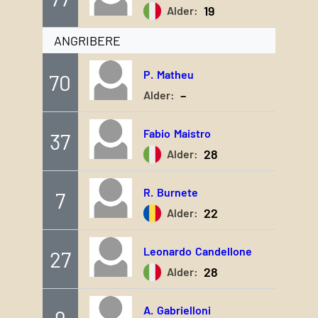
19
Alder:
ANGRIBERE
P.
Matheu
70
–
Alder:
Fabio
Maistro
37
28
Alder:
R.
Burnete
7
22
Alder:
Leonardo
Candellone
27
28
Alder:
A.
Gabrielloni
9