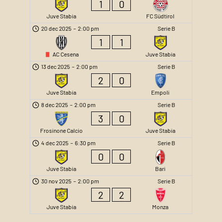
1
0
Juve Stabia
FC Südtirol
20 dec 2025
–
2:00 pm
Serie B
1
1
AC Cesena
Juve Stabia
13 dec 2025
–
2:00 pm
Serie B
2
0
Juve Stabia
Empoli
8 dec 2025
–
2:00 pm
Serie B
3
0
Frosinone Calcio
Juve Stabia
4 dec 2025
–
6:30 pm
Serie B
0
0
Juve Stabia
Bari
30 nov 2025
–
2:00 pm
Serie B
2
2
Juve Stabia
Monza