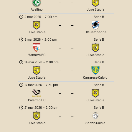
–
–
Avellino
Juve Stabia
4 mar 2026
–
7:00 pm
Serie B
–
–
Juve Stabia
UC Sampdoria
8 mar 2026
–
2:00 pm
Serie B
–
–
Mantova FC
Juve Stabia
14 mar 2026
–
2:00 pm
Serie B
–
–
Juve Stabia
Carrarese Calcio
17 mar 2026
–
7:30 pm
Serie B
–
–
Palermo FC
Juve Stabia
21 mar 2026
–
2:00 pm
Serie B
–
–
Juve Stabia
Spezia Calcio