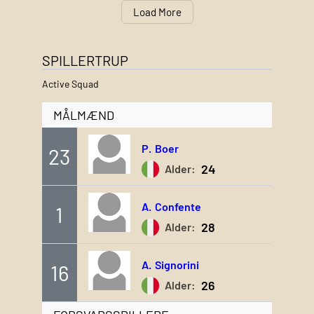
Load More
SPILLERTRUP
Active Squad
MÅLMÆND
P.
Boer
23
24
Alder:
A.
Confente
1
28
Alder:
A.
Signorini
16
26
Alder: