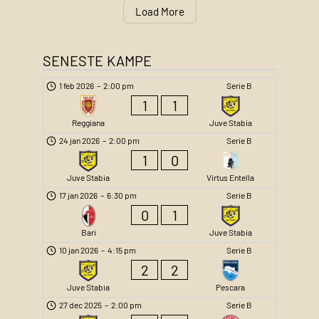
Load More
SENESTE KAMPE
1 feb 2026
–
2:00 pm
Serie B
1
1
Reggiana
Juve Stabia
24 jan 2026
–
2:00 pm
Serie B
1
0
Juve Stabia
Virtus Entella
17 jan 2026
–
6:30 pm
Serie B
0
1
Bari
Juve Stabia
10 jan 2026
–
4:15 pm
Serie B
2
2
Juve Stabia
Pescara
27 dec 2025
–
2:00 pm
Serie B