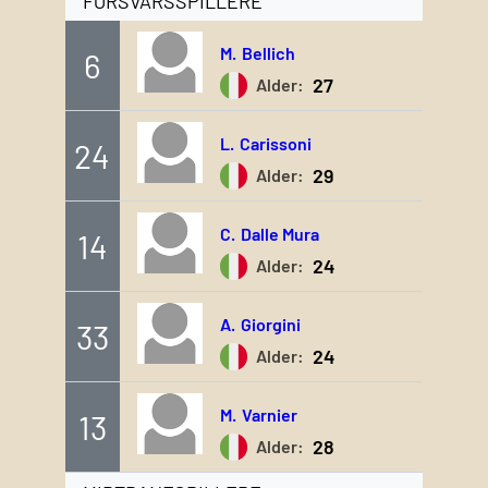
FORSVARSSPILLERE
M.
Bellich
6
27
Alder:
L.
Carissoni
24
29
Alder:
C.
Dalle Mura
14
24
Alder:
A.
Giorgini
33
24
Alder:
M.
Varnier
13
28
Alder: