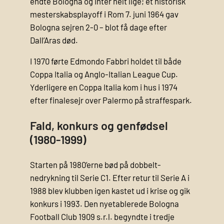
endte Bologna og Inter helt lige; et historisk
mesterskabsplayoff i Rom 7. juni 1964 gav
Bologna sejren 2-0 – blot få dage efter
Dall’Aras død.
I 1970 førte Edmondo Fabbri holdet til både
Coppa Italia og Anglo-Italian League Cup.
Yderligere en Coppa Italia kom i hus i 1974
efter finalesejr over Palermo på straffespark.
Fald, konkurs og genfødsel
(1980-1999)
Starten på 1980’erne bød på dobbelt­
nedrykning til Serie C1. Efter retur til Serie A i
1988 blev klubben igen kastet ud i krise og gik
konkurs i 1993. Den nyetablerede Bologna
Football Club 1909 s.r.l. begyndte i tredje