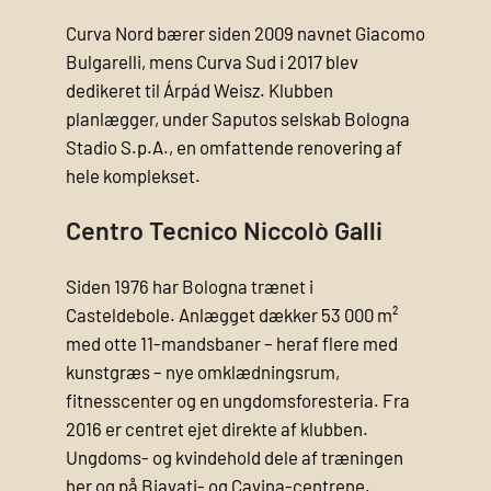
Curva Nord bærer siden 2009 navnet Giacomo
Bulgarelli, mens Curva Sud i 2017 blev
dedikeret til Árpád Weisz. Klubben
planlægger, under Saputos selskab Bologna
Stadio S.p.A., en omfattende renovering af
hele komplekset.
Centro Tecnico Niccolò Galli
Siden 1976 har Bologna trænet i
Casteldebole. Anlægget dækker 53 000 m²
med otte 11-mands­baner – heraf flere med
kunstgræs – nye omklædningsrum,
fitnesscenter og en ungdoms­foresteria. Fra
2016 er centret ejet direkte af klubben.
Ungdoms- og kvindehold dele af træningen
her og på Biavati- og Cavina-centrene.