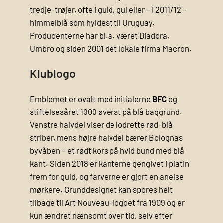
tredje-trøjer, ofte i guld, gul eller – i 2011/12 –
himmelblå som hyldest til Uruguay.
Producenterne har bl.a. været Diadora,
Umbro og siden 2001 det lokale firma Macron.
Klublogo
Emblemet er ovalt med initialerne
BFC
og
stiftelsesåret 1909 øverst på blå baggrund.
Venstre halvdel viser de lodrette rød-blå
striber, mens højre halvdel bærer Bolognas
byvåben – et rødt kors på hvid bund med blå
kant. Siden 2018 er kanterne gengivet i platin
frem for guld, og farverne er gjort en anelse
mørkere. Grunddesignet kan spores helt
tilbage til Art Nouveau-logoet fra 1909 og er
kun ændret nænsomt over tid, selv efter