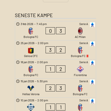
SENESTE KAMPE
3 feb 2026
–
7:45 pm
Serie A
0
3
Bologna FC
AC Milan
25 jan 2026
–
2:00 pm
Serie A
3
2
Genoa CFC
Bologna FC
18 jan 2026
–
2:00 pm
Serie A
1
2
Bologna FC
Fiorentina
15 jan 2026
–
5:30 pm
Serie A
2
3
Hellas Verona
Bologna FC
10 jan 2026
–
2:00 pm
Serie A
1
1