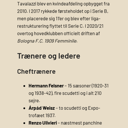
Tavalazzi blev en kvindeafdeling opbygget fra
2010. I 2017 rykkede førsteholdet op i Serie B,
men placerede sig 11’er og blev efter liga­
restrukturering flyttet til Serie C. I 2020/21
overtog hovedklubben officielt driften af
Bologna F.C. 1909 Femminile
.
Trænere og ledere
Cheftrænere
Hermann Felsner
– 15 sæsoner (1920-31
og 1938-42), fire scudetti og i alt 210
sejre.
Árpád Weisz
– to scudetti og Expo-
trofæet 1937.
Renzo Ulivieri
– næstmest panchine