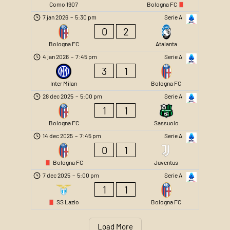
Como 1907
Bologna FC
7 jan 2026
–
5:30 pm
Serie A
0
2
Bologna FC
Atalanta
4 jan 2026
–
7:45 pm
Serie A
3
1
Inter Milan
Bologna FC
28 dec 2025
–
5:00 pm
Serie A
1
1
Bologna FC
Sassuolo
14 dec 2025
–
7:45 pm
Serie A
0
1
Bologna FC
Juventus
7 dec 2025
–
5:00 pm
Serie A
1
1
SS Lazio
Bologna FC
Load More