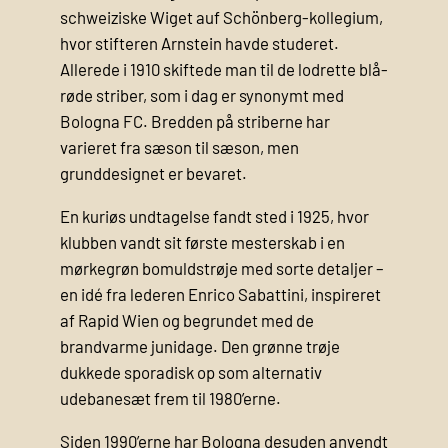
schweiziske Wiget auf Schönberg-kollegium,
hvor stifteren Arnstein havde studeret.
Allerede i 1910 skiftede man til de lodrette blå-
røde striber, som i dag er synonymt med
Bologna FC. Bredden på striberne har
varieret fra sæson til sæson, men
grunddesignet er bevaret.
En kuriøs undtagelse fandt sted i 1925, hvor
klubben vandt sit første mesterskab i en
mørkegrøn bomuldstrøje med sorte detaljer –
en idé fra lederen Enrico Sabattini, inspireret
af Rapid Wien og begrundet med de
brandvarme junidage. Den grønne trøje
dukkede sporadisk op som alternativ
udebanesæt frem til 1980’erne.
Siden 1990’erne har Bologna desuden anvendt