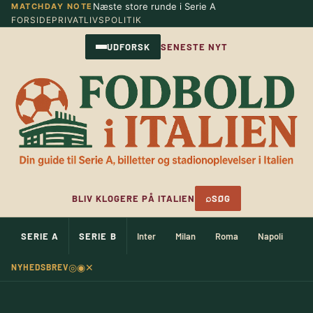
Næste store runde i Serie A
MATCHDAY NOTE
Spring
FORSIDE
PRIVATLIVSPOLITIK
til
indhold
UDFORSK
SENESTE NYT
⌕
BLIV KLOGERE PÅ ITALIEN
SØG
SERIE A
SERIE B
Inter
Milan
Roma
Napoli
Ju
◎
◉
✕
NYHEDSBREV