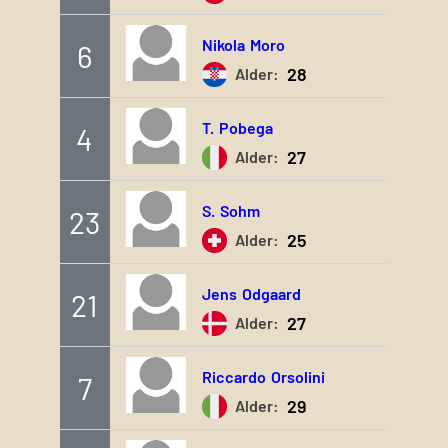
Nikola
Moro
6
28
Alder:
T.
Pobega
4
27
Alder:
S.
Sohm
23
25
Alder:
Jens
Odgaard
21
27
Alder:
Riccardo
Orsolini
7
29
Alder: