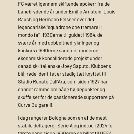
FC været igennem skiftende epoker: fra de
banebrydende år under Emilio Arnstein, Louis
Rauch og Hermann Felsner over det
legendariske ”squadrone che tremare il
mondo fa” i 1930’erne til guldet i 1964, de
svære år med dobbelt­nedrykninger og
konkurs i 1990’erne samt det moderne,
økonomisk konsoliderede projekt under
canadisk-italienske Joey Saputo. Klubbens
blå-røde identitet er stadig tæt knyttet til
Stadio Renato Dall’Ara, som siden 1927 har
dannet ramme om både højdepunkter og
skuffelser for de passionerede supportere på
Curva Bulgarelli.
I dag rangerer Bologna som en af de mest
stabile deltagere i Serie A og indtog i 2024 for
første gang siden 1960’erne en billet til UEFA