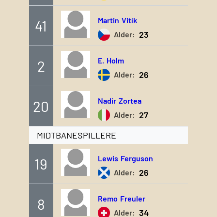
Martin
Vitík
41
23
Alder:
E.
Holm
2
26
Alder:
Nadir
Zortea
20
27
Alder:
MIDTBANESPILLERE
Lewis
Ferguson
19
26
Alder:
Remo
Freuler
8
34
Alder: