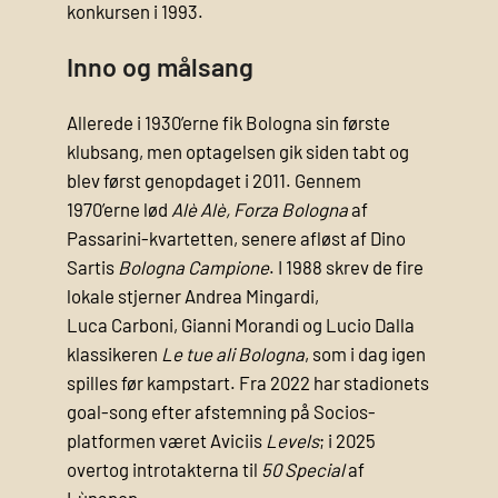
konkursen i 1993.
Inno og målsang
Allerede i 1930’erne fik Bologna sin første
klub­sang, men optagelsen gik siden tabt og
blev først genopdaget i 2011. Gennem
1970’erne lød
Alè Alè, Forza Bologna
af
Passarini-kvartetten, senere afløst af Dino
Sartis
Bologna Campione
. I 1988 skrev de fire
lokale stjerner Andrea Mingardi,
Luca Carboni, Gianni Morandi og Lucio Dalla
klassikeren
Le tue ali Bologna
, som i dag igen
spilles før kampstart. Fra 2022 har stadionets
goal-song efter afstemning på Socios-
platformen været Aviciis
Levels
; i 2025
overtog introtakterna til
50 Special
af