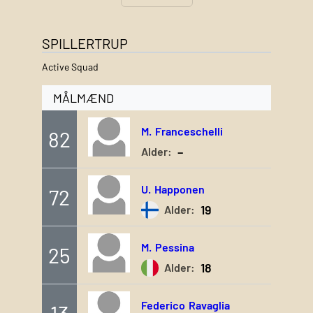
SPILLERTRUP
Active Squad
MÅLMÆND
M.
Franceschelli
82
–
Alder:
U.
Happonen
72
19
Alder:
M.
Pessina
25
18
Alder:
Federico
Ravaglia
13