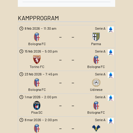
KAMPPROGRAM
8 feb 2026
–
11:30 am
Serie A
–
–
Bologna FC
Parma
15 feb 2026
–
5:00 pm
Serie A
–
–
Torino FC
Bologna FC
23 feb 2026
–
7:45 pm
Serie A
–
–
Bologna FC
Udinese
1 mar 2026
–
2:00 pm
Serie A
–
–
Pisa SC
Bologna FC
8 mar 2026
–
2:00 pm
Serie A
–
–