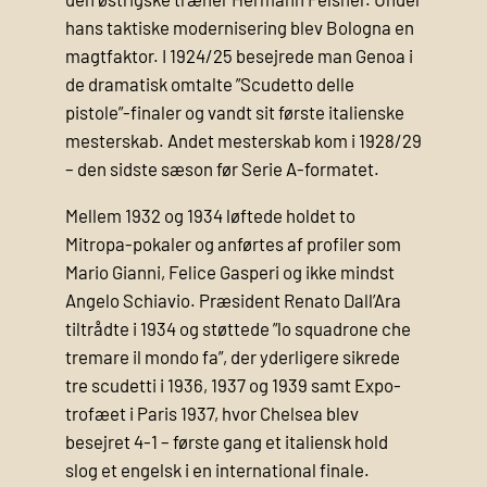
hans taktiske modernisering blev Bologna en
magtfaktor. I 1924/25 besejrede man Genoa i
de dramatisk omtalte ”Scudetto delle
pistole”-finaler og vandt sit første italienske
mesterskab. Andet mesterskab kom i 1928/29
– den sidste sæson før Serie A-formatet.
Mellem 1932 og 1934 løftede holdet to
Mitropa-pokaler og anførtes af profiler som
Mario Gianni, Felice Gasperi og ikke mindst
Angelo Schiavio. Præsident Renato Dall’Ara
tiltrådte i 1934 og støttede ”lo squadrone che
tremare il mondo fa”, der yderligere sikrede
tre scudetti i 1936, 1937 og 1939 samt Expo-
trofæet i Paris 1937, hvor Chelsea blev
besejret 4-1 – første gang et italiensk hold
slog et engelsk i en international finale.