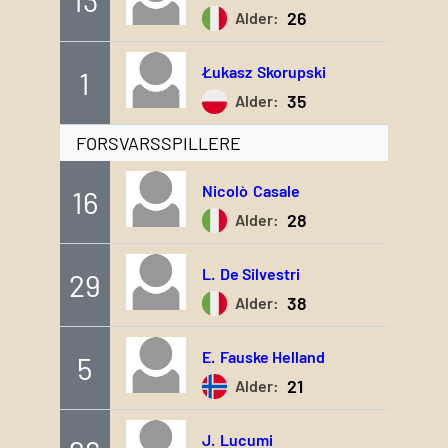
26
Alder:
Łukasz
Skorupski
1
35
Alder:
FORSVARSSPILLERE
Nicolò
Casale
16
28
Alder:
L.
De Silvestri
29
38
Alder:
E.
Fauske Helland
5
21
Alder:
J.
Lucumi