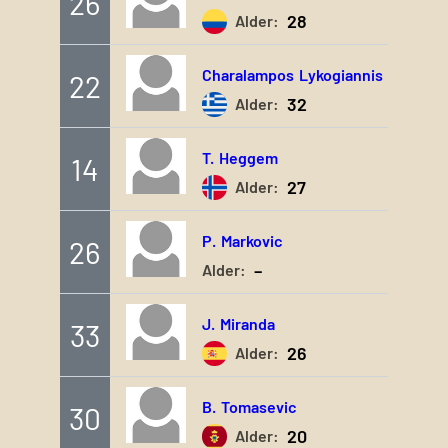
26
28
Alder:
Charalampos
Lykogiannis
22
32
Alder:
T.
Heggem
14
27
Alder:
P.
Markovic
26
–
Alder:
J.
Miranda
33
26
Alder:
B.
Tomasevic
30
20
Alder: