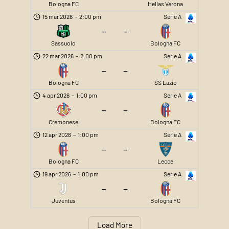
Bologna FC
Hellas Verona
15 mar 2026
–
2:00 pm
Serie A
–
–
Sassuolo
Bologna FC
22 mar 2026
–
2:00 pm
Serie A
–
–
Bologna FC
SS Lazio
4 apr 2026
–
1:00 pm
Serie A
–
–
Cremonese
Bologna FC
12 apr 2026
–
1:00 pm
Serie A
–
–
Bologna FC
Lecce
19 apr 2026
–
1:00 pm
Serie A
–
–
Juventus
Bologna FC
Load More