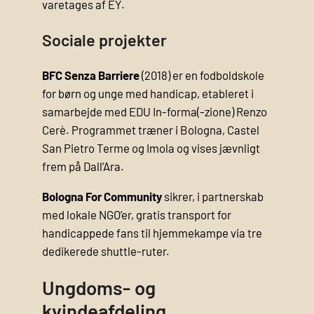
varetages af EY.
Sociale projekter
BFC Senza Barriere
(2018) er en fodbold­skole
for børn og unge med handicap, etableret i
samarbejde med EDU In-forma(-zione) Renzo
Cerè. Programmet træner i Bologna, Castel
San Pietro Terme og Imola og vises jævnligt
frem på Dall’Ara.
Bologna For Community
sikrer, i partnerskab
med lokale NGO’er, gratis transport for
handicappede fans til hjemmekampe via tre
dedikerede shuttle-ruter.
Ungdoms- og
kvindeafdeling