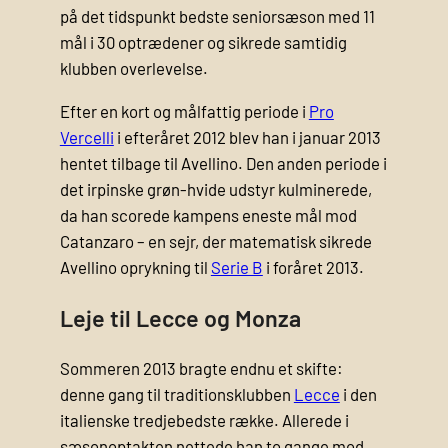
på det tidspunkt bedste seniorsæson med 11
mål i 30 optrædener og sikrede samtidig
klubben overlevelse.
Efter en kort og målfattig periode i
Pro
Vercelli
i efteråret 2012 blev han i januar 2013
hentet tilbage til Avellino. Den anden periode i
det irpinske grøn-hvide udstyr kulminerede,
da han scorede kampens eneste mål mod
Catanzaro – en sejr, der matematisk sikrede
Avellino oprykning til
Serie B
i foråret 2013.
Leje til Lecce og Monza
Sommeren 2013 bragte endnu et skifte:
denne gang til traditionsklubben
Lecce
i den
italienske tredjebedste række. Allerede i
sæsonoptakten nettede han to gange mod