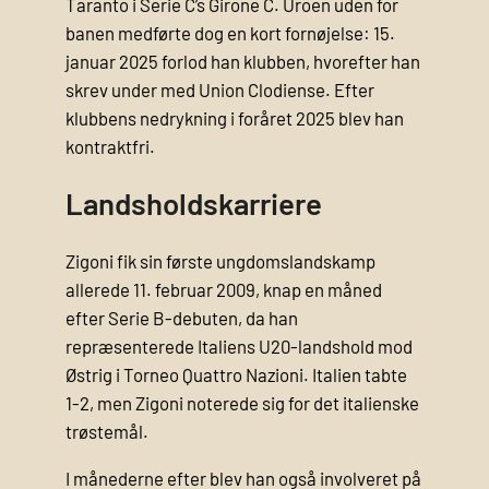
Taranto i Serie C’s Girone C. Uroen uden for
banen medførte dog en kort fornøjelse: 15.
januar 2025 forlod han klubben, hvorefter han
skrev under med Union Clodiense. Efter
klubbens nedrykning i foråret 2025 blev han
kontraktfri.
Landsholdskarriere
Zigoni fik sin første ungdomslandskamp
allerede 11. februar 2009, knap en måned
efter Serie B-debuten, da han
repræsenterede Italiens U20-landshold mod
Østrig i Torneo Quattro Nazioni. Italien tabte
1-2, men Zigoni noterede sig for det italienske
trøstemål.
I månederne efter blev han også involveret på