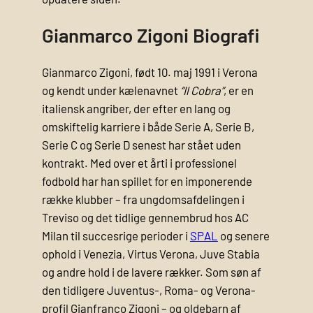
Gianmarco Zigoni Biografi
Gianmarco Zigoni, født 10. maj 1991 i Verona
og kendt under kælenavnet
“Il Cobra”
, er en
italiensk angriber, der efter en lang og
omskiftelig karriere i både Serie A, Serie B,
Serie C og Serie D senest har stået uden
kontrakt. Med over et årti i professionel
fodbold har han spillet for en imponerende
række klubber – fra ungdomsafdelingen i
Treviso og det tidlige gennembrud hos AC
Milan til succesrige perioder i
SPAL
og senere
ophold i Venezia, Virtus Verona, Juve Stabia
og andre hold i de lavere rækker. Som søn af
den tidligere Juventus-, Roma- og Verona-
profil Gianfranco Zigoni – og oldebarn af