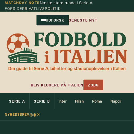
Næste store runde i Serie A
MATCHDAY NOTE
Spring
FORSIDE
PRIVATLIVSPOLITIK
til
indhold
UDFORSK
SENESTE NYT
⌕
BLIV KLOGERE PÅ ITALIEN
SØG
SERIE A
SERIE B
Inter
Milan
Roma
Napoli
Ju
◎
◉
✕
NYHEDSBREV