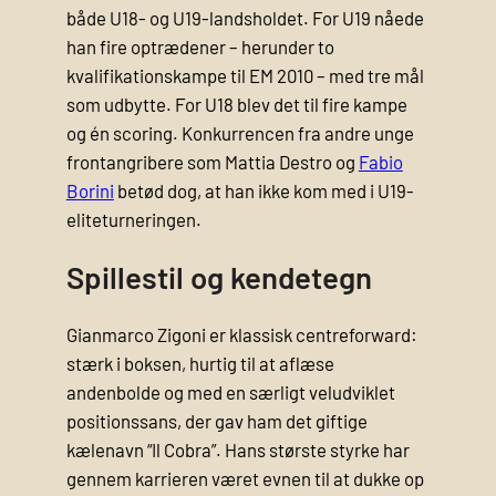
både U18- og U19-landsholdet. For U19 nåede
han fire optrædener – herunder to
kvalifikationskampe til EM 2010 – med tre mål
som udbytte. For U18 blev det til fire kampe
og én scoring. Konkurrencen fra andre unge
frontangribere som Mattia Destro og
Fabio
Borini
betød dog, at han ikke kom med i U19-
eliteturneringen.
Spillestil og kendetegn
Gianmarco Zigoni er klassisk centreforward:
stærk i boksen, hurtig til at aflæse
andenbolde og med en særligt veludviklet
positionssans, der gav ham det giftige
kælenavn “Il Cobra”. Hans største styrke har
gennem karrieren været evnen til at dukke op