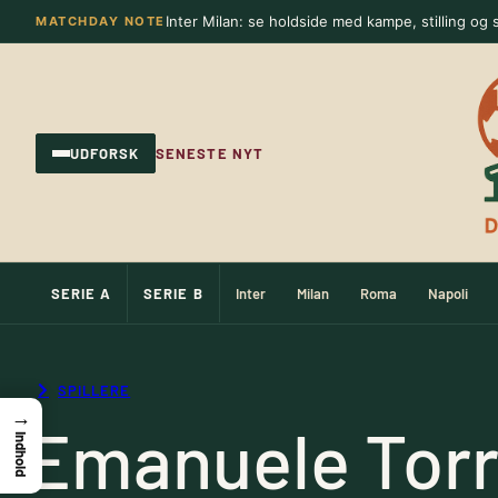
Spring
Inter Milan: se holdside med kampe, stilling og s
MATCHDAY NOTE
til
indhold
UDFORSK
SENESTE NYT
SERIE A
SERIE B
Inter
Milan
Roma
Napoli
SPILLERE
→
Emanuele Torr
Indhold