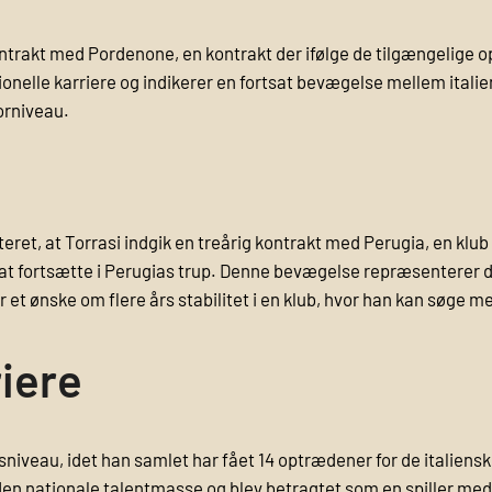
trakt med Pordenone, en kontrakt der ifølge de tilgængelige oply
onelle karriere og indikerer en fortsat bevægelse mellem italien
iorniveau.
eret, at Torrasi indgik en treårig kontrakt med Perugia, en klub 
at fortsætte i Perugias trup. Denne bevægelse repræsenterer d
et ønske om flere års stabilitet i en klub, hvor han kan søge mer
riere
niveau, idet han samlet har fået 14 optrædener for de italien
n nationale talentmasse og blev betragtet som en spiller med po