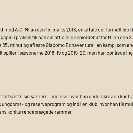
kt med A.C. Milan den 15. marts 2018, en aftale der formelt løb t
apir. I praksis fik han sin officielle seniordebut for Milan den
ns 85. minut og afløste Giacomo Bonaventura i en kamp, som endt
t spiller i sæsonerne 2018-19 og 2019-20, men han opnåede ingen
t fortsætte sin karriere i Imolese, hvor han underskrev en kontr
 ungdoms- og reserveprogram og ind i en klub, hvor han fik mu
oldens konkurrenceprægede rammer.