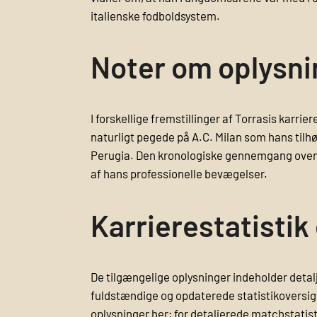
italienske fodboldsystem.
Noter om oplysnin
I forskellige fremstillinger af Torrasis karr
naturligt pegede på A.C. Milan som hans tilhø
Perugia. Den kronologiske gennemgang ovenfor
af hans professionelle bevægelser.
Karrierestatistik
De tilgængelige oplysninger indeholder detal
fuldstændige og opdaterede statistikoversigte
oplysninger her; for detaljerede matchstatisti