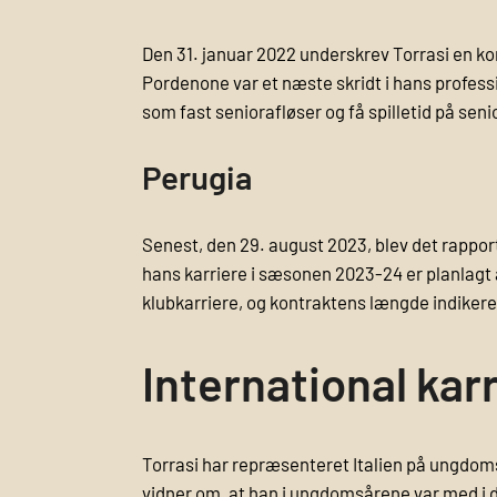
Den 31. januar 2022 underskrev Torrasi en kon
Pordenone var et næste skridt i hans professi
som fast seniorafløser og få spilletid på sen
Perugia
Senest, den 29. august 2023, blev det rapport
hans karriere i sæsonen 2023-24 er planlagt 
klubkarriere, og kontraktens længde indikerer 
International kar
Torrasi har repræsenteret Italien på ungdoms
vidner om, at han i ungdomsårene var med i de