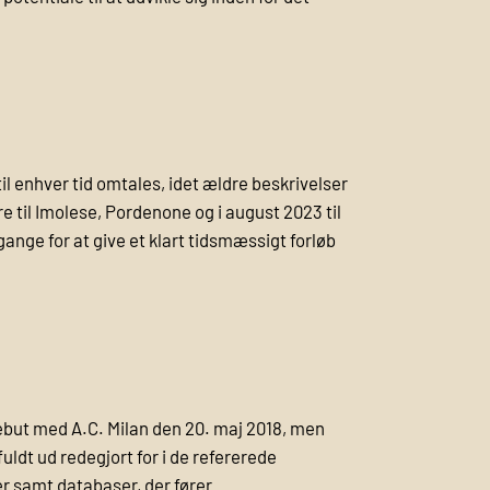
il enhver tid omtales, idet ældre beskrivelser
 til Imolese, Pordenone og i august 2023 til
nge for at give et klart tidsmæssigt forløb
debut med A.C. Milan den 20. maj 2018, men
uldt ud redegjort for i de refererede
ver samt databaser, der fører