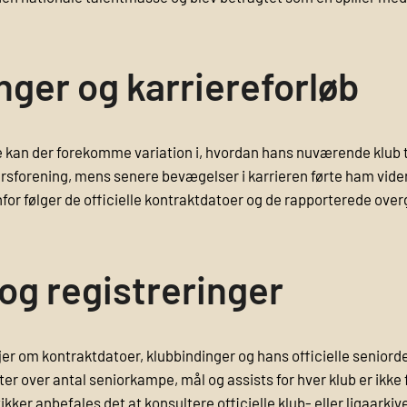
ger og karriereforløb
iere kan der forekomme variation i, hvordan hans nuværende klub t
rsforening, mens senere bevægelser i karrieren førte ham videre
 følger de officielle kontraktdatoer og de rapporterede overga
 og registreringer
jer om kontraktdatoer, klubbindinger og hans officielle senior
r over antal seniorkampe, mål og assists for hver klub er ikke f
kker anbefales det at konsultere officielle klub- eller ligaarki