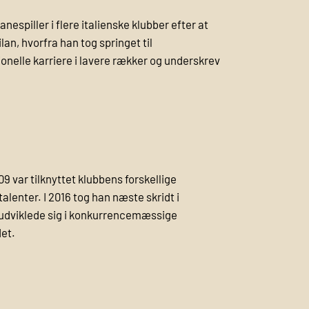
anespiller i flere italienske klubber efter at
an, hvorfra han tog springet til
ionelle karriere i lavere rækker og underskrev
09 var tilknyttet klubbens forskellige
lenter. I 2016 tog han næste skridt i
d udviklede sig i konkurrencemæssige
det.