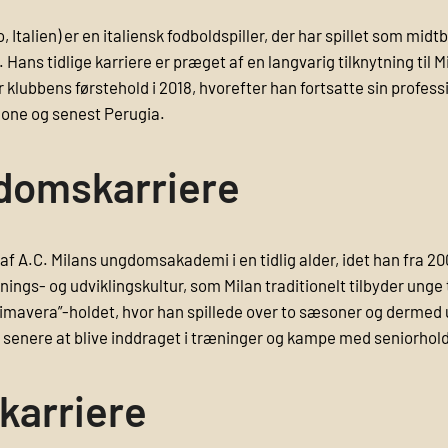
 Italien) er en italiensk fodboldspiller, der har spillet som midtb
ns tidlige karriere er præget af en langvarig tilknytning til Mil
 klubbens førstehold i 2018, hvorefter han fortsatte sin profess
one og senest Perugia.
domskarriere
 af A.C. Milans ungdomsakademi i en tidlig alder, idet han fra 20
- og udviklingskultur, som Milan traditionelt tilbyder unge ta
 “Primavera”-holdet, hvor han spillede over to sæsoner og derme
 senere at blive inddraget i træninger og kampe med seniorhol
karriere