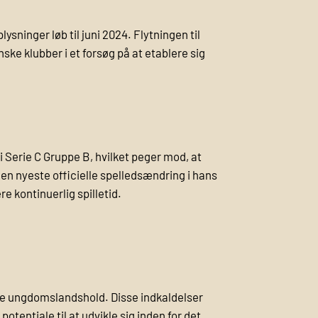
sninger løb til juni 2024. Flytningen til
ske klubber i et forsøg på at etablere sig
i Serie C Gruppe B, hvilket peger mod, at
en nyeste officielle spelledsændring i hans
e kontinuerlig spilletid.
ske ungdomslandshold. Disse indkaldelser
tentiale til at udvikle sig inden for det