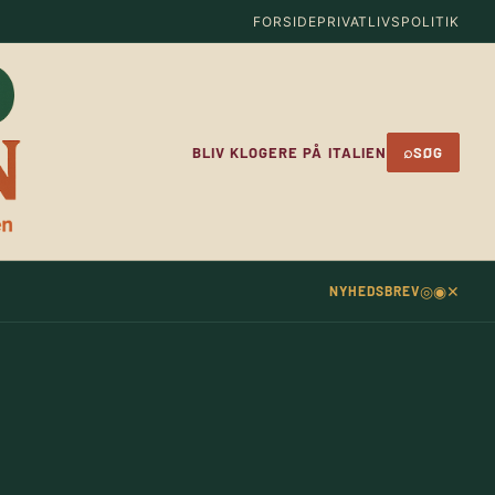
FORSIDE
PRIVATLIVSPOLITIK
⌕
BLIV KLOGERE PÅ ITALIEN
SØG
◎
◉
✕
NYHEDSBREV