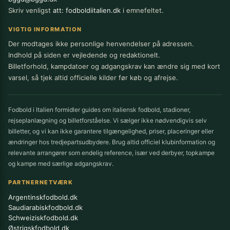
Skriv venligst
att: fodboldiitalien.dk
i emnefeltet.
VIGTIG INFORMATION
Der modtages ikke personlige henvendelser på adressen.
Indhold på siden er vejledende og redaktionelt.
Billetforhold, kampdatoer og adgangskrav kan ændre sig med kort
varsel, så tjek altid officielle kilder før køb og afrejse.
Fodbold i Italien formidler guides om italiensk fodbold, stadioner,
rejseplanlægning og billetforståelse. Vi sælger ikke nødvendigvis selv
billetter, og vi kan ikke garantere tilgængelighed, priser, placeringer eller
ændringer hos tredjepartsudbydere. Brug altid officiel klubinformation og
relevante arrangører som endelig reference, især ved derbyer, topkampe
og kampe med særlige adgangskrav.
PARTNERNETVÆRK
Argentinskfodbold.dk
Saudiarabiskfodbold.dk
Schweiziskfodbold.dk
Østrigskfodbold.dk