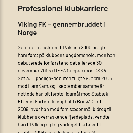
Professionel klubkarriere
Viking FK – gennembruddet i
Norge
Sommertransferen til Viking i 2005 bragte
ham først på klubbens ungdomshold, men han
debuterede for førsteholdet allerede 30.
november 2005 i UEFA Cuppen mod CSKA
Sofia. Tippeliga-debuten fulgte 9. april 2006
mod HamKam, og i september samme år
nettede han sit første ligamål mod Stabæk.
Efter et kortere lejeophold i Bodø/Glimt i
2008, hvor han med fem sæsonmål bidrog til
klubbens overraskende fjerdeplads, vendte
han til Viking og tog springet fra talent til
profil. I 2009 spillede han samtlige 30