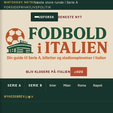
Næste store runde i Serie A
MATCHDAY NOTE
Spring
×
FORSIDE
PRIVATLIVSPOLITIK
til
indhold
UDFORSK
SENESTE NYT
⌕
BLIV KLOGERE PÅ ITALIEN
SØG
SERIE A
SERIE B
Inter
Milan
Roma
Napoli
Ju
◎
◉
✕
NYHEDSBREV