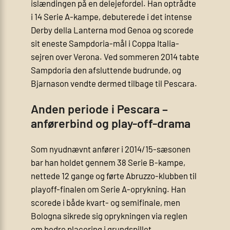
islændingen på en delejefordel. Han optrådte
i 14 Serie A-kampe, debuterede i det intense
Derby della Lanterna mod Genoa og scorede
sit eneste Sampdoria-mål i Coppa Italia-
sejren over Verona. Ved sommeren 2014 tabte
Sampdoria den afsluttende budrunde, og
Bjarnason vendte dermed tilbage til Pescara.
Anden periode i Pescara –
anførerbind og play-off-drama
Som nyudnævnt anfører i 2014/15-sæsonen
bar han holdet gennem 38 Serie B-kampe,
nettede 12 gange og førte Abruzzo-klubben til
playoff-finalen om Serie A-oprykning. Han
scorede i både kvart- og semifinale, men
Bologna sikrede sig oprykningen via reglen
om bedre placering i grundspillet.