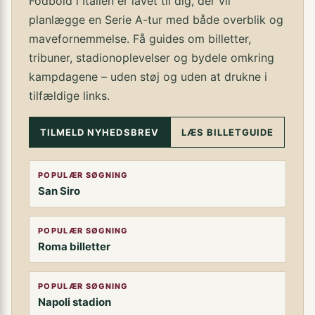
Fodbold i Italien er lavet til dig, der vil
planlægge en Serie A-tur med både overblik og
mavefornemmelse. Få guides om billetter,
tribuner, stadionoplevelser og bydele omkring
kampdagene – uden støj og uden at drukne i
tilfældige links.
TILMELD NYHEDSBREV
LÆS BILLETGUIDE
POPULÆR SØGNING
San Siro
POPULÆR SØGNING
Roma billetter
POPULÆR SØGNING
Napoli stadion