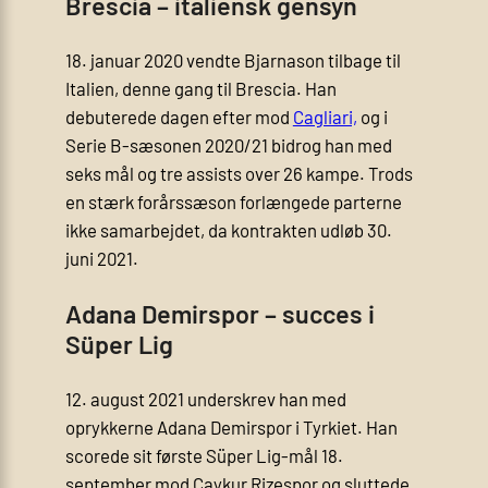
Brescia – italiensk gensyn
18. januar 2020 vendte Bjarnason tilbage til
Italien, denne gang til Brescia. Han
debuterede dagen efter mod
Cagliari,
og i
Serie B-sæsonen 2020/21 bidrog han med
seks mål og tre assists over 26 kampe. Trods
en stærk forårssæson forlængede parterne
ikke samarbejdet, da kontrakten udløb 30.
juni 2021.
Adana Demirspor – succes i
Süper Lig
12. august 2021 underskrev han med
oprykkerne Adana Demirspor i Tyrkiet. Han
scorede sit første Süper Lig-mål 18.
september mod Çaykur Rizespor og sluttede