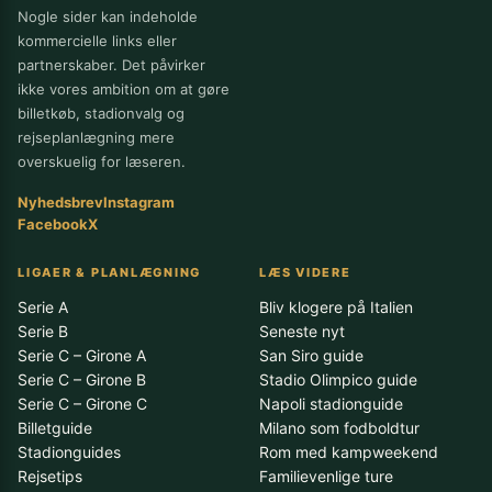
Nogle sider kan indeholde
kommercielle links eller
partnerskaber. Det påvirker
ikke vores ambition om at gøre
billetkøb, stadionvalg og
rejseplanlægning mere
overskuelig for læseren.
Nyhedsbrev
Instagram
Facebook
X
LIGAER & PLANLÆGNING
LÆS VIDERE
Serie A
Bliv klogere på Italien
Serie B
Seneste nyt
Serie C – Girone A
San Siro guide
Serie C – Girone B
Stadio Olimpico guide
Serie C – Girone C
Napoli stadionguide
Billetguide
Milano som fodboldtur
Stadionguides
Rom med kampweekend
Rejsetips
Familievenlige ture