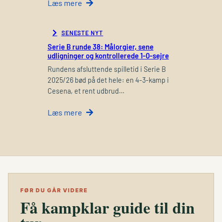
Læs mere
SENESTE NYT
Serie B runde 38: Målorgier, sene
udligninger og kontrollerede 1-0-sejre
Rundens afsluttende spilletid i Serie B
2025/26 bød på det hele: en 4-3-kamp i
Cesena, et rent udbrud…
Læs mere
FØR DU GÅR VIDERE
Få kampklar guide til din