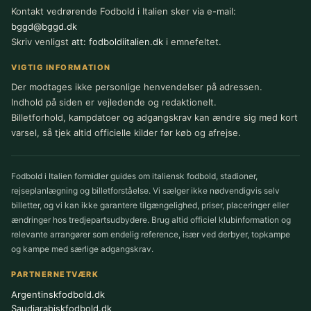
Kontakt vedrørende Fodbold i Italien sker via e-mail:
bggd@bggd.dk
Skriv venligst
att: fodboldiitalien.dk
i emnefeltet.
VIGTIG INFORMATION
Der modtages ikke personlige henvendelser på adressen.
Indhold på siden er vejledende og redaktionelt.
Billetforhold, kampdatoer og adgangskrav kan ændre sig med kort
varsel, så tjek altid officielle kilder før køb og afrejse.
Fodbold i Italien formidler guides om italiensk fodbold, stadioner,
rejseplanlægning og billetforståelse. Vi sælger ikke nødvendigvis selv
billetter, og vi kan ikke garantere tilgængelighed, priser, placeringer eller
ændringer hos tredjepartsudbydere. Brug altid officiel klubinformation og
relevante arrangører som endelig reference, især ved derbyer, topkampe
og kampe med særlige adgangskrav.
PARTNERNETVÆRK
Argentinskfodbold.dk
Saudiarabiskfodbold.dk