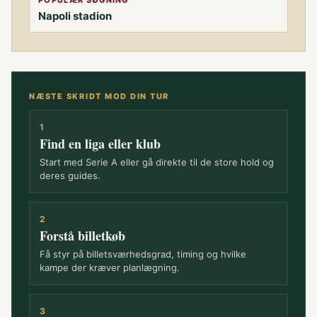
POPULÆR SØGNING
Napoli stadion
NÆSTE SKRIDT MOD DIN TUR
1
Find en liga eller klub
Start med Serie A eller gå direkte til de store hold og
deres guides.
2
Forstå billetkøb
Få styr på billetsværhedsgrad, timing og hvilke
kampe der kræver planlægning.
3