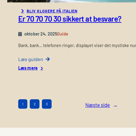
t
y
d
BLIV KLOGERE PÅ ITALIEN
Er 70 70 70 30 sikkert at besvare?
s
o
r
oktober 24, 2025
Guide
d
Bank, bank… telefonen ringer, displayet viser det mystiske num
Læs guiden
:
Læs mere
E
r
7
0
7
1
2
3
Næste side
→
0
7
0
3
0