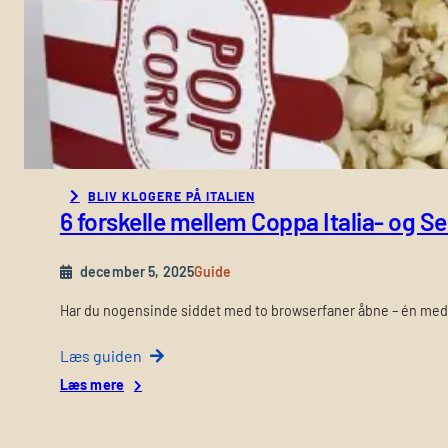
k
e
t
v
s
.
T
i
c
BLIV KLOGERE PÅ ITALIEN
6 forskelle mellem Coppa Italia- og Ser
k
e
t
december 5, 2025
Guide
O
n
Har du nogensinde siddet med to browserfaner åbne – én med S
e
:
Læs guiden
h
:
Læs mere
v
6
a
f
d