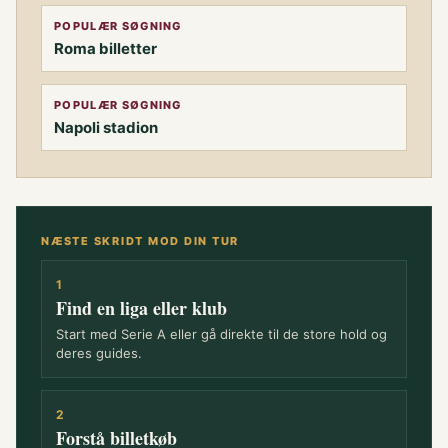
POPULÆR SØGNING
Roma billetter
POPULÆR SØGNING
Napoli stadion
NÆSTE SKRIDT MOD DIN TUR
1
Find en liga eller klub
Start med Serie A eller gå direkte til de store hold og
deres guides.
2
Forstå billetkøb