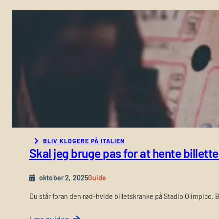
o
e
r
r
s
f
k
o
e
r
l
s
l
k
e
e
m
l
e
l
l
e
l
n
e
e
m
BLIV KLOGERE PÅ ITALIEN
,
Skal jeg bruge pas for at hente billetter
C
n
o
å
p
r
oktober 2, 2025
Guide
p
d
a
Du står foran den rød-hvide billetskranke på Stadio Olimpico. B
u
I
k
t
Læs guiden