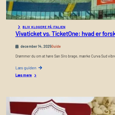
BLIV KLOGERE PÅ ITALIEN
Vivaticket vs. TicketOne: hvad er forsk
december 14, 2025
Guide
Drømmer du om at høre San Siro brage, mærke Curva Sud vibre
Læs guiden
:
Læs mere
V
i
v
a
t
i
c