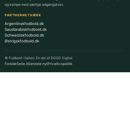
og kampe med særlige adgangskrav.
PARTNERNETVÆRK
Argentinskfodbold.dk
Saudiarabiskfodbold.dk
Schweiziskfodbold.dk
Østrigskfodbold.dk
© Fodbold i Italien. En del af BGGD Digital.
Forside
Serie A
Seneste nyt
Privatlivspolitik