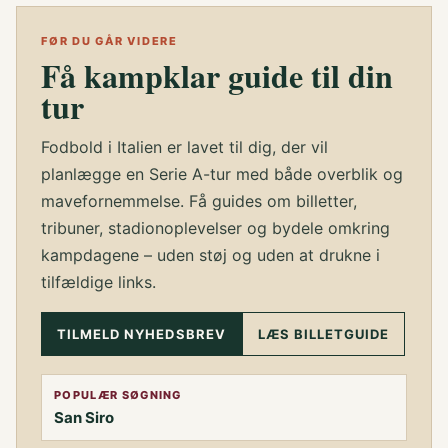
s
i
FØR DU GÅR VIDERE
Få kampklar guide til din
k
k
tur
e
r
Fodbold i Italien er lavet til dig, der vil
t
a
planlægge en Serie A-tur med både overblik og
t
mavefornemmelse. Få guides om billetter,
b
tribuner, stadionoplevelser og bydele omkring
e
kampdagene – uden støj og uden at drukne i
s
tilfældige links.
v
a
r
TILMELD NYHEDSBREV
LÆS BILLETGUIDE
e
?
POPULÆR SØGNING
San Siro