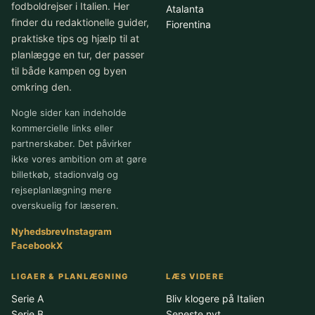
fodboldrejser i Italien. Her
Atalanta
finder du redaktionelle guider,
Fiorentina
praktiske tips og hjælp til at
planlægge en tur, der passer
til både kampen og byen
omkring den.
Nogle sider kan indeholde
kommercielle links eller
partnerskaber. Det påvirker
ikke vores ambition om at gøre
billetkøb, stadionvalg og
rejseplanlægning mere
overskuelig for læseren.
Nyhedsbrev
Instagram
Facebook
X
LIGAER & PLANLÆGNING
LÆS VIDERE
Serie A
Bliv klogere på Italien
Serie B
Seneste nyt